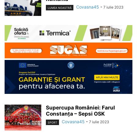
Covasna45
-
7 iulie 2023
LUMEA NOASTRĂ
Supercupa României: Farul
Constanța – Sepsi OSK
Covasna45
-
7 iulie 2023
SPORT