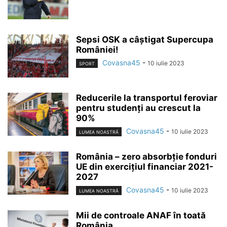
Sepsi OSK a câștigat Supercupa
României!
Covasna45
-
10 iulie 2023
SPORT
Reducerile la transportul feroviar
pentru studenți au crescut la
90%
Covasna45
-
10 iulie 2023
LUMEA NOASTRĂ
România – zero absorbție fonduri
UE din exercițiul financiar 2021-
2027
Covasna45
-
10 iulie 2023
LUMEA NOASTRĂ
Mii de controale ANAF în toată
România