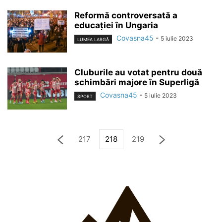
Reformă controversată a
educaţiei în Ungaria
Covasna45
-
5 iulie 2023
LUMEA LARGĂ
Cluburile au votat pentru două
schimbări majore în Superligă
Covasna45
-
5 iulie 2023
SPORT
217
218
219