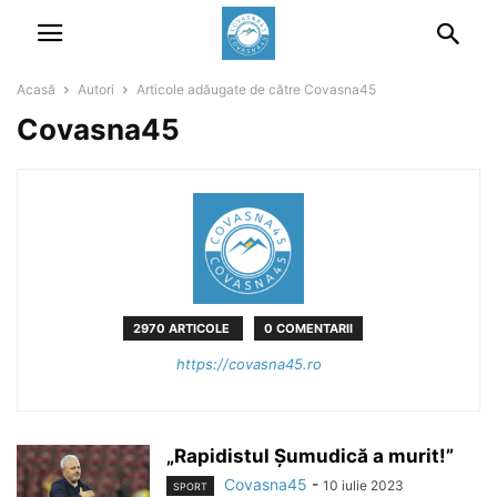
Acasă
Autori
Articole adăugate de către Covasna45
Covasna45
2970 ARTICOLE
0 COMENTARII
https://covasna45.ro
„Rapidistul Șumudică a murit!”
Covasna45
-
10 iulie 2023
SPORT