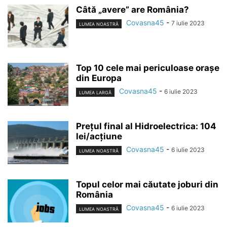
Câtă „avere” are România?
Covasna45
-
7 iulie 2023
LUMEA NOASTRĂ
Top 10 cele mai periculoase orașe
din Europa
Covasna45
-
6 iulie 2023
LUMEA LARGĂ
Prețul final al Hidroelectrica: 104
lei/acțiune
Covasna45
-
6 iulie 2023
LUMEA NOASTRĂ
Topul celor mai căutate joburi din
România
Covasna45
-
6 iulie 2023
LUMEA NOASTRĂ