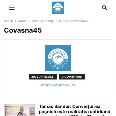
Acasă
Autori
Articole adăugate de către Covasna45
Covasna45
2973 ARTICOLE
0 COMENTARII
https://covasna45.ro
Tamás Sándor: Conviețuirea
pașnică este realitatea cotidiană