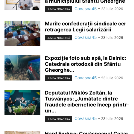
a municipiului Sfântu Gheorghe
Covasna45
-
23 iulie 2026
LUMEA NOASTRĂ
Marile confederații sindicale cer
retragerea Legii salarizării
Covasna45
-
23 iulie 2026
LUMEA NOASTRĂ
Expoziție foto sub apă, la Dalnic:
Catedrala ortodoxă din Sfântu
Gheorghe...
Covasna45
-
23 iulie 2026
LUMEA NOASTRĂ
Deputatul Miklós Zoltán, la
Tusványos: „Jumătate dintre
fraudele cibernetice încep printr-
un...
Covasna45
-
23 iulie 2026
LUMEA NOASTRĂ
Hard Enduro: Covăsneanul Cezar