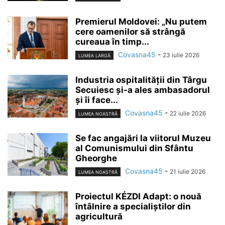
Premierul Moldovei: „Nu putem
cere oamenilor să strângă
cureaua în timp...
Covasna45
-
23 iulie 2026
LUMEA LARGĂ
Industria ospitalității din Târgu
Secuiesc și-a ales ambasadorul
și îi face...
Covasna45
-
22 iulie 2026
LUMEA NOASTRĂ
Se fac angajări la viitorul Muzeu
al Comunismului din Sfântu
Gheorghe
Covasna45
-
21 iulie 2026
LUMEA NOASTRĂ
Proiectul KÉZDI Adapt: o nouă
întâlnire a specialiștilor din
agricultură