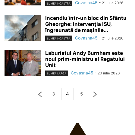
Covasna45
-
21 iulie 2026
LUMEA NOASTRĂ
Incendiu într-un bloc din Sfântu
Gheorghe: intervenția ISU,
îngreunată de mașinile...
Covasna45
-
21 iulie 2026
LUMEA NOASTRĂ
Laburistul Andy Burnham este
noul prim-ministru al Regatului
Unit
Covasna45
-
20 iulie 2026
LUMEA LARGĂ
3
4
5