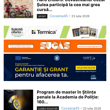
Șulea participă la cea mai grea
cursă...
Covasna45
-
23 iulie 2026
SPORT
Program de master în Științe
penale la Academia de Poliție:
160...
Covasna45
-
23 iulie 2026
LUMEA NOASTRĂ