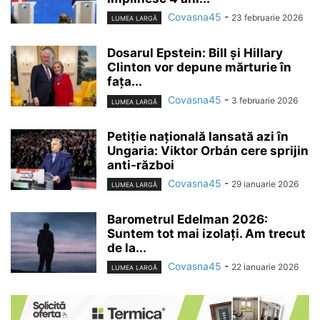
Covasna45
-
23 februarie 2026
LUMEA LARGĂ
Dosarul Epstein: Bill și Hillary
Clinton vor depune mărturie în
fața...
Covasna45
-
3 februarie 2026
LUMEA LARGĂ
Petiție națională lansată azi în
Ungaria: Viktor Orbán cere sprijin
anti-război
Covasna45
-
29 ianuarie 2026
LUMEA LARGĂ
Barometrul Edelman 2026:
Suntem tot mai izolați. Am trecut
de la...
Covasna45
-
22 ianuarie 2026
LUMEA LARGĂ