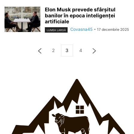
Elon Musk prevede sfârșitul
banilor în epoca inteligenței
artificiale
Covasna45
-
17 decembrie 2025
LUMEA LARGĂ
2
3
4