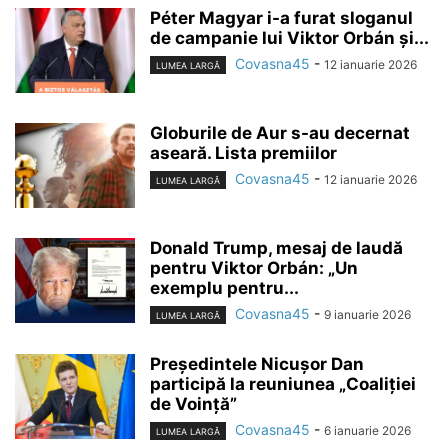
Péter Magyar i-a furat sloganul
de campanie lui Viktor Orbán și...
Covasna45
-
12 ianuarie 2026
LUMEA LARGĂ
Globurile de Aur s-au decernat
aseară. Lista premiilor
Covasna45
-
12 ianuarie 2026
LUMEA LARGĂ
Donald Trump, mesaj de laudă
pentru Viktor Orbán: „Un
exemplu pentru...
Covasna45
-
9 ianuarie 2026
LUMEA LARGĂ
Președintele Nicușor Dan
participă la reuniunea „Coaliției
de Voință”
Covasna45
-
6 ianuarie 2026
LUMEA LARGĂ