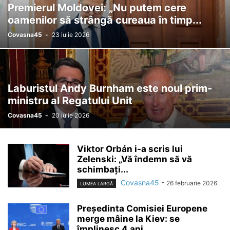
Premierul Moldovei: „Nu putem cere
oamenilor să strângă cureaua în timp...
Covasna45
-
23 iulie 2026
Laburistul Andy Burnham este noul prim-
ministru al Regatului Unit
Covasna45
-
20 iulie 2026
Viktor Orbán i-a scris lui
Zelenski: „Vă îndemn să vă
schimbați...
Covasna45
-
26 februarie 2026
LUMEA LARGĂ
Președinta Comisiei Europene
merge mâine la Kiev: se
împlinesc 4 ani...