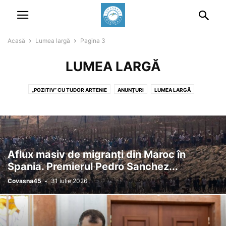
Acasă
Lumea largă
Pagina 3
LUMEA LARGĂ
„POZITIV” CU TUDOR ARTENIE
ANUNȚURI
LUMEA LARGĂ
LUMEA NOASTRĂ
OPINII
SPORT
Aflux masiv de migranți din Maroc în
Spania. Premierul Pedro Sanchez...
Covasna45
-
31 iulie 2026