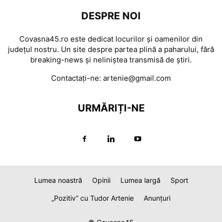
DESPRE NOI
Covasna45.ro este dedicat locurilor și oamenilor din
județul nostru. Un site despre partea plină a paharului, fără
breaking-news și neliniștea transmisă de știri.
Contactați-ne:
artenie@gmail.com
URMĂRIȚI-NE
Lumea noastră
Opinii
Lumea largă
Sport
„Pozitiv” cu Tudor Artenie
Anunțuri