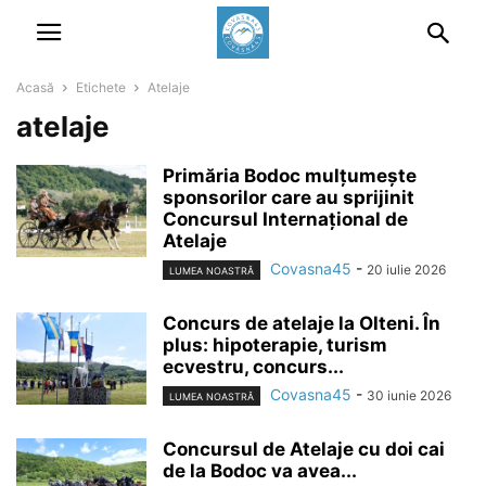
Acasă
Etichete
Atelaje
atelaje
Primăria Bodoc mulțumește
sponsorilor care au sprijinit
Concursul Internațional de
Atelaje
Covasna45
-
20 iulie 2026
LUMEA NOASTRĂ
Concurs de atelaje la Olteni. În
plus: hipoterapie, turism
ecvestru, concurs...
Covasna45
-
30 iunie 2026
LUMEA NOASTRĂ
Concursul de Atelaje cu doi cai
de la Bodoc va avea...