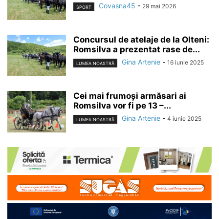
Covasna45
-
29 mai 2026
SPORT
Concursul de atelaje de la Olteni:
Romsilva a prezentat rase de...
Gina Artenie
-
16 iunie 2025
LUMEA NOASTRĂ
Cei mai frumoși armăsari ai
Romsilva vor fi pe 13 –...
Gina Artenie
-
4 iunie 2025
LUMEA NOASTRĂ