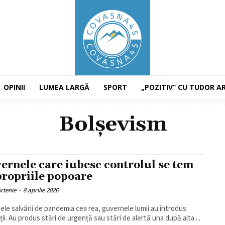
OPINII
LUMEA LARGĂ
SPORT
„POZITIV” CU TUDOR A
Bolșevism
ernele care iubesc controlul se tem
propriile popoare
rtenie
-
8 aprilie 2026
ele salvării de pandemia cea rea, guvernele lumii au introdus
ții. Au produs stări de urgență sau stări de alertă una după alta....