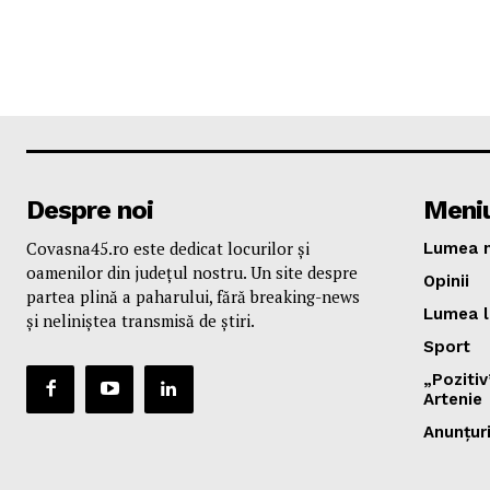
Despre noi
Meni
Covasna45.ro este dedicat locurilor și
Lumea n
oamenilor din județul nostru. Un site despre
Opinii
partea plină a paharului, fără breaking-news
Lumea l
și neliniștea transmisă de știri.
Sport
„Poziti
Artenie
Anunțur