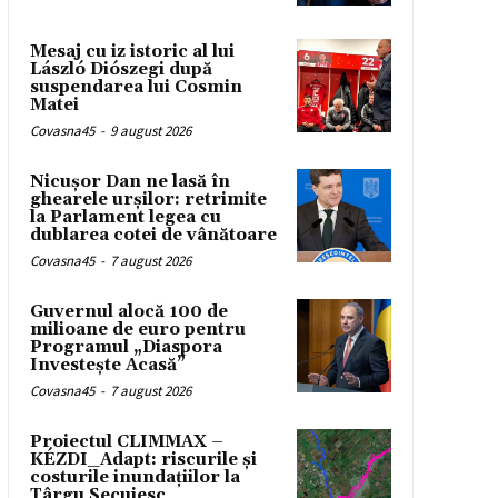
Mesaj cu iz istoric al lui
László Diószegi după
suspendarea lui Cosmin
Matei
Covasna45
-
9 august 2026
Nicușor Dan ne lasă în
ghearele urșilor: retrimite
la Parlament legea cu
dublarea cotei de vânătoare
Covasna45
-
7 august 2026
Guvernul alocă 100 de
milioane de euro pentru
Programul „Diaspora
Investește Acasă”
Covasna45
-
7 august 2026
Proiectul CLIMMAX –
KÉZDI_Adapt: riscurile și
costurile inundațiilor la
Târgu Secuiesc