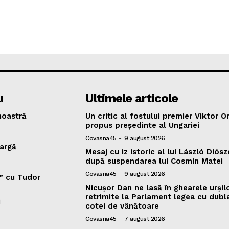
u
Ultimele articole
oastră
Un critic al fostului premier Viktor O
propus președinte al Ungariei
Covasna45
-
9 august 2026
argă
Mesaj cu iz istoric al lui László Diósz
după suspendarea lui Cosmin Matei
Covasna45
-
9 august 2026
v” cu Tudor
Nicușor Dan ne lasă în ghearele urșilo
retrimite la Parlament legea cu dubl
i
cotei de vânătoare
Covasna45
-
7 august 2026