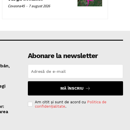
Covasna45
-
7 august 2026
Abonare la newsletter
rbán,
egi
MĂ ÎNSCRIU
Am citit și sunt de acord cu
Politica de
r:
confidențialitate
.
area