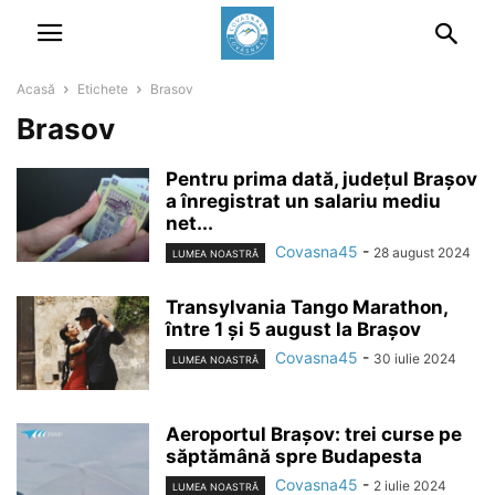
Acasă
Etichete
Brasov
Brasov
Pentru prima dată, județul Brașov
a înregistrat un salariu mediu
net...
Covasna45
-
28 august 2024
LUMEA NOASTRĂ
Transylvania Tango Marathon,
între 1 și 5 august la Brașov
Covasna45
-
30 iulie 2024
LUMEA NOASTRĂ
Aeroportul Brașov: trei curse pe
săptămână spre Budapesta
Covasna45
-
2 iulie 2024
LUMEA NOASTRĂ