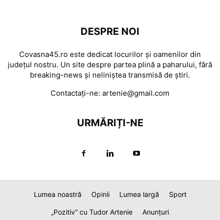
DESPRE NOI
Covasna45.ro este dedicat locurilor și oamenilor din
județul nostru. Un site despre partea plină a paharului, fără
breaking-news și neliniștea transmisă de știri.
Contactați-ne:
artenie@gmail.com
URMĂRIȚI-NE
Lumea noastră
Opinii
Lumea largă
Sport
„Pozitiv” cu Tudor Artenie
Anunțuri