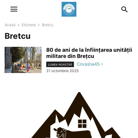
Acasă
Etichete
Bretcu
Bretcu
80 de ani de la înființarea unității
militare din Brețcu
Covasna45
-
LUMEA NOASTRĂ
31 octombrie 2025