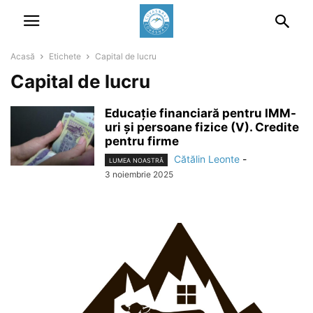
Acasă
Etichete
Capital de lucru
Capital de lucru
Educație financiară pentru IMM-
uri și persoane fizice (V). Credite
pentru firme
Cătălin Leonte
-
LUMEA NOASTRĂ
3 noiembrie 2025