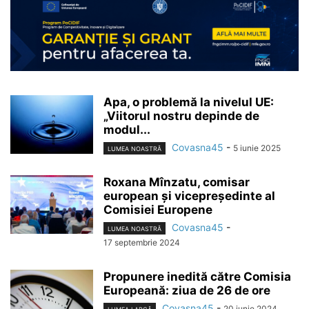
Apa, o problemă la nivelul UE:
„Viitorul nostru depinde de
modul...
Covasna45
-
5 iunie 2025
LUMEA NOASTRĂ
Roxana Mînzatu, comisar
european și vicepreședinte al
Comisiei Europene
Covasna45
-
LUMEA NOASTRĂ
17 septembrie 2024
Propunere inedită către Comisia
Europeană: ziua de 26 de ore
Covasna45
-
20 iunie 2024