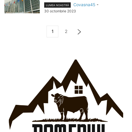
Covasna45
-
LUMEA NOASTRĂ
30 octombrie 2023
1
2