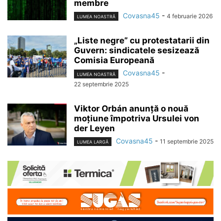
membre
Covasna45
-
4 februarie 2026
LUMEA NOASTRĂ
„Liste negre” cu protestatarii din
Guvern: sindicatele sesizează
Comisia Europeană
Covasna45
-
LUMEA NOASTRĂ
22 septembrie 2025
Viktor Orbán anunță o nouă
moțiune împotriva Ursulei von
der Leyen
Covasna45
-
11 septembrie 2025
LUMEA LARGĂ