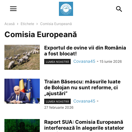
Acasă
Etichete
Comisia Europeană
Comisia Europeană
Exportul de ovine vii din România
a fost blocat!
Covasna45
-
15 iunie 2026
LUMEA NOASTRĂ
Traian Băsescu: măsurile luate
de Bolojan nu sunt reforme, ci
„ajustări”
Covasna45
-
LUMEA NOASTRĂ
27 februarie 2026
Raport SUA: Comisia Europeană
interferează în alegerile statelor