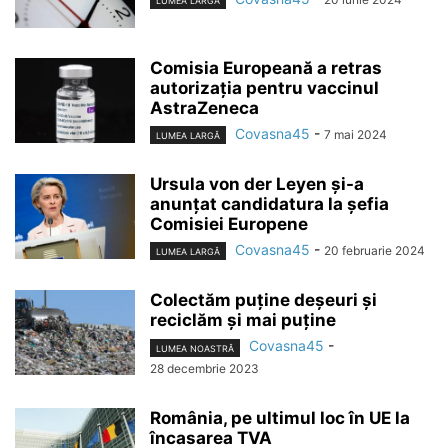
LUMEA LARGĂ
Comisia Europeană a retras
autorizația pentru vaccinul
AstraZeneca
Covasna45
-
7 mai 2024
LUMEA LARGĂ
Ursula von der Leyen și-a
anunțat candidatura la șefia
Comisiei Europene
Covasna45
-
20 februarie 2024
LUMEA LARGĂ
Colectăm puține deșeuri și
reciclăm și mai puține
Covasna45
-
LUMEA NOASTRĂ
28 decembrie 2023
România, pe ultimul loc în UE la
încasarea TVA