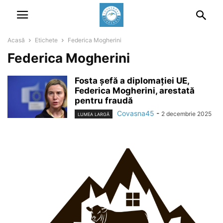
Acasă
Etichete
Federica Mogherini
Federica Mogherini
Fosta șefă a diplomației UE,
Federica Mogherini, arestată
pentru fraudă
Covasna45
-
2 decembrie 2025
LUMEA LARGĂ