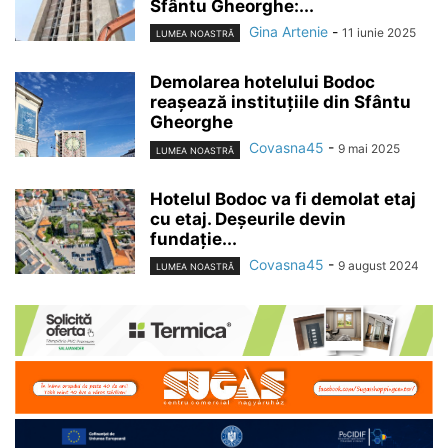
Sfântu Gheorghe:...
Gina Artenie
-
11 iunie 2025
LUMEA NOASTRĂ
Demolarea hotelului Bodoc
reașează instituțiile din Sfântu
Gheorghe
Covasna45
-
9 mai 2025
LUMEA NOASTRĂ
Hotelul Bodoc va fi demolat etaj
cu etaj. Deșeurile devin
fundație...
Covasna45
-
9 august 2024
LUMEA NOASTRĂ