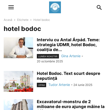
Acasă
Etichete
Hotel bodoc
hotel bodoc
Interviu cu Antal Árpád. Teme:
strategia UDMR, hotel Bodoc,
coaliția de...
Gina Artenie
-
LUMEA NOASTRĂ
20 octombrie 2025
Hotel Bodoc. Text scurt despre
neputință
Tudor Artenie
-
24 iunie 2025
OPINII
Excavatorul-monstru de 2
milioane de euro ajunge mâine la