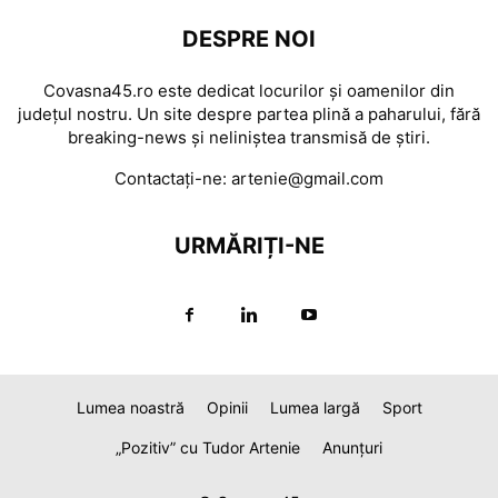
DESPRE NOI
Covasna45.ro este dedicat locurilor și oamenilor din
județul nostru. Un site despre partea plină a paharului, fără
breaking-news și neliniștea transmisă de știri.
Contactați-ne:
artenie@gmail.com
URMĂRIȚI-NE
Lumea noastră
Opinii
Lumea largă
Sport
„Pozitiv” cu Tudor Artenie
Anunțuri