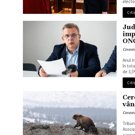
elector
Citi
Jud
imp
ONG
Covasn
Anul t
în tot
de 3,5%
Citi
Cer
vân
Covasn
Tribun
Asocia
suspen