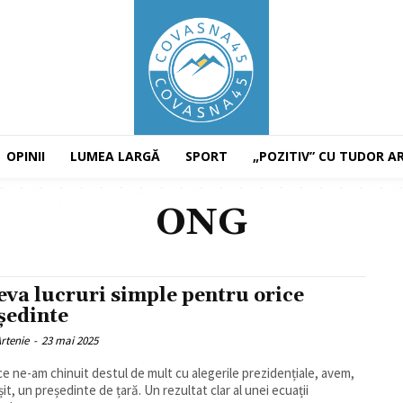
OPINII
LUMEA LARGĂ
SPORT
„POZITIV” CU TUDOR A
ONG
eva lucruri simple pentru orice
ședinte
rtenie
-
23 mai 2025
e ne-am chinuit destul de mult cu alegerile prezidențiale, avem,
șit, un președinte de țară. Un rezultat clar al unei ecuații