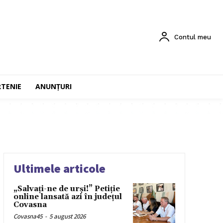
Contul meu
RTENIE
ANUNȚURI
Ultimele articole
„Salvați-ne de urși!” Petiție
online lansată azi în județul
Covasna
Covasna45
-
5 august 2026