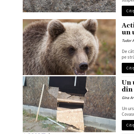
Citi
Act
un 
Tudor A
De cât
pe stră
Citi
Un 
din
Gina Ar
Un urs
Covasn
Citi