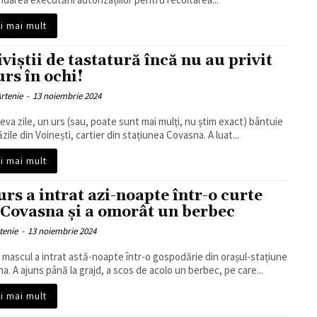
ți mai mult
iviștii de tastatură încă nu au privit
urs în ochi!
rtenie
-
13 noiembrie 2024
eva zile, un urs (sau, poate sunt mai mulți, nu știm exact) bântuie
zile din Voinești, cartier din stațiunea Covasna. A luat...
ți mai mult
urs a intrat azi-noapte într-o curte
 Covasna și a omorât un berbec
tenie
-
13 noiembrie 2024
 mascul a intrat astă-noapte într-o gospodărie din orașul-stațiune
a. A ajuns până la grajd, a scos de acolo un berbec, pe care...
ți mai mult