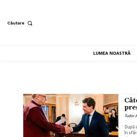
Căutare
LUMEA NOASTRĂ
Cât
pre
Tudor A
După c
în sfâr