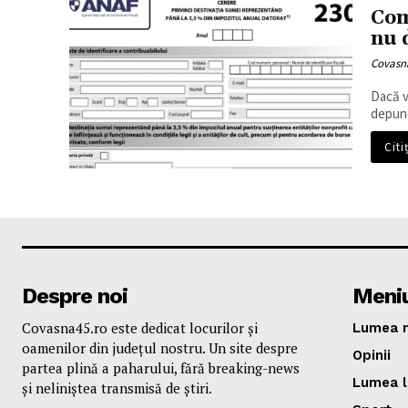
Com
nu d
Covasn
Dacă v
depune
Citi
Despre noi
Meni
Covasna45.ro este dedicat locurilor și
Lumea n
oamenilor din județul nostru. Un site despre
Opinii
partea plină a paharului, fără breaking-news
Lumea l
și neliniștea transmisă de știri.