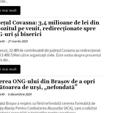
ale...
ți mai mult
ețul Covasna: 3,4 milioane de lei din
ozitul pe venit, redirecționate spre
-uri și biserici
a45
-
27 martie 2025
recut, 22.489 de contribuabili din județul Covasna au redirecționat
al 3.409.724 lei către organizații civile. Este vorba despre procentul
 din...
ți mai mult
erea ONG-ului din Brașov de a opri
ătoarea de urși, „nefondată”
a45
-
6 decembrie 2024
alul Brașov a respins ca fiind nefondată cererea formulată de
ţia Alianţa Pentru Combaterea Abuzurilor (ACA), care a solicitat
darea executării autorizațiilor pentru recoltarea...