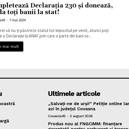
pletează Declarația 230 și donează,
a toți banii la stat!
a45
-
7 mai 2024
rei să nu-ți păstreze statul tot impozitul pe venit, atunci poți
 o Declarație la ANAF prin care o parte din bani se...
ți mai mult
u
Ultimele articole
oastră
„Salvați-ne de urși!” Petiție online l
azi în județul Covasna
Covasna45
-
5 august 2026
argă
Produs nou al FNGCIMM: finanțare