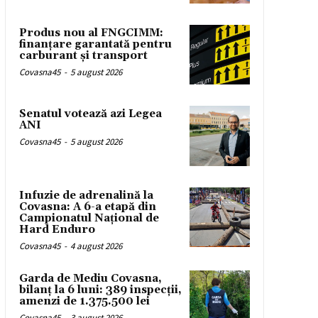
Produs nou al FNGCIMM:
finanțare garantată pentru
carburant și transport
Covasna45
-
5 august 2026
Senatul votează azi Legea
ANI
Covasna45
-
5 august 2026
Infuzie de adrenalină la
Covasna: A 6-a etapă din
Campionatul Național de
Hard Enduro
Covasna45
-
4 august 2026
Garda de Mediu Covasna,
bilanț la 6 luni: 389 inspecții,
amenzi de 1.375.500 lei
Covasna45
-
3 august 2026