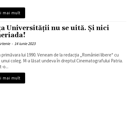
ți mai mult
a Universității nu se uită. Și nici
eriada!
rtenie
-
14 iunie 2023
 în primăvara lui 1990. Veneam de la redacția „României libere“ cu
 unui coleg. M-a lăsat undeva în dreptul Cinematografului Patria.
-o...
ți mai mult