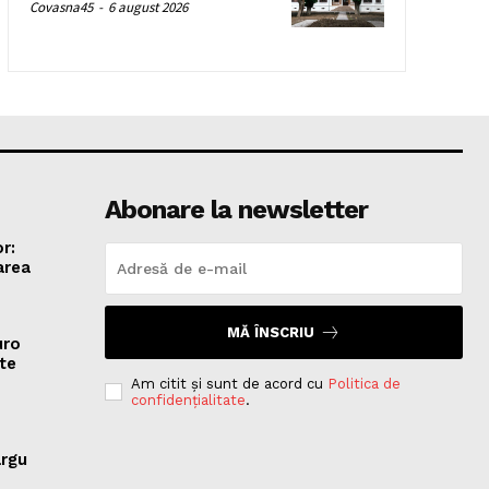
Covasna45
-
6 august 2026
Abonare la newsletter
r:
area
MĂ ÎNSCRIU
uro
te
Am citit și sunt de acord cu
Politica de
confidențialitate
.
ârgu