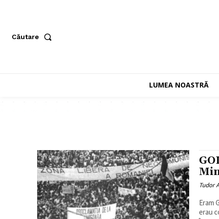
Căutare
LUMEA NOASTRĂ
GOL
Min
Tudor A
Eram G
erau c