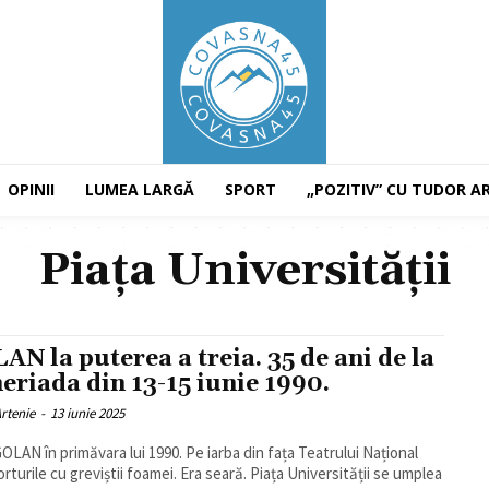
OPINII
LUMEA LARGĂ
SPORT
„POZITIV” CU TUDOR A
Piața Universității
AN la puterea a treia. 35 de ani de la
eriada din 13-15 iunie 1990.
rtenie
-
13 iunie 2025
OLAN în primăvara lui 1990. Pe iarba din fața Teatrului Național
orturile cu greviștii foamei. Era seară. Piața Universității se umplea