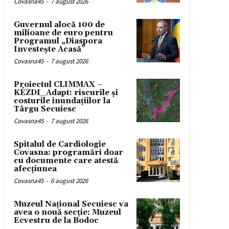
Covasna45
-
7 august 2026
Guvernul alocă 100 de
milioane de euro pentru
Programul „Diaspora
Investește Acasă”
Covasna45
-
7 august 2026
Proiectul CLIMMAX –
KÉZDI_Adapt: riscurile și
costurile inundațiilor la
Târgu Secuiesc
Covasna45
-
7 august 2026
Spitalul de Cardiologie
Covasna: programări doar
cu documente care atestă
afecțiunea
Covasna45
-
6 august 2026
Muzeul Național Secuiesc va
avea o nouă secție: Muzeul
Ecvestru de la Bodoc