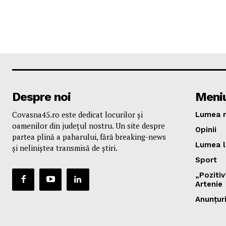
Despre noi
Meni
Covasna45.ro este dedicat locurilor și
Lumea n
oamenilor din județul nostru. Un site despre
Opinii
partea plină a paharului, fără breaking-news
Lumea l
și neliniștea transmisă de știri.
Sport
„Poziti
Artenie
Anunțur