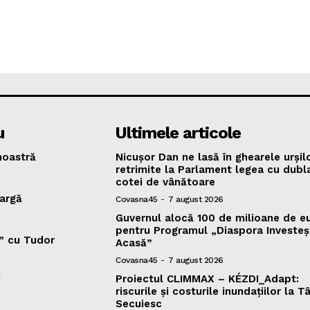
u
Ultimele articole
oastră
Nicușor Dan ne lasă în ghearele urșilo
retrimite la Parlament legea cu dubl
cotei de vânătoare
argă
Covasna45
-
7 august 2026
Guvernul alocă 100 de milioane de e
pentru Programul „Diaspora Investeș
v” cu Tudor
Acasă”
Covasna45
-
7 august 2026
i
Proiectul CLIMMAX – KÉZDI_Adapt:
riscurile și costurile inundațiilor la T
Secuiesc