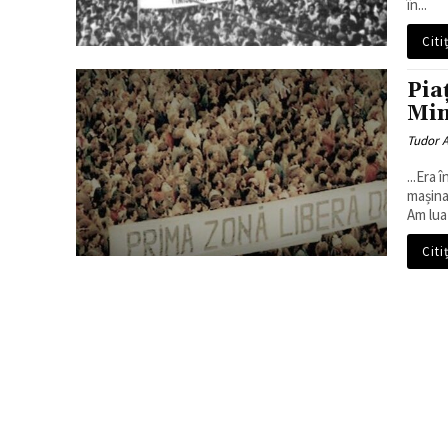
în...
Citi
Piaț
Min
Tudor A
...Era
mașina
Am luat
Citi