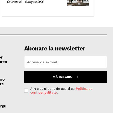
Covasna45
-
6 august 2026
Abonare la newsletter
r:
area
MĂ ÎNSCRIU
uro
te
Am citit și sunt de acord cu
Politica de
confidențialitate
.
ârgu