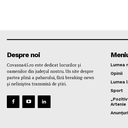
Despre noi
Meni
Covasna45.ro este dedicat locurilor și
Lumea n
oamenilor din județul nostru. Un site despre
Opinii
partea plină a paharului, fără breaking-news
Lumea l
și neliniștea transmisă de știri.
Sport
„Poziti
Artenie
Anunțur