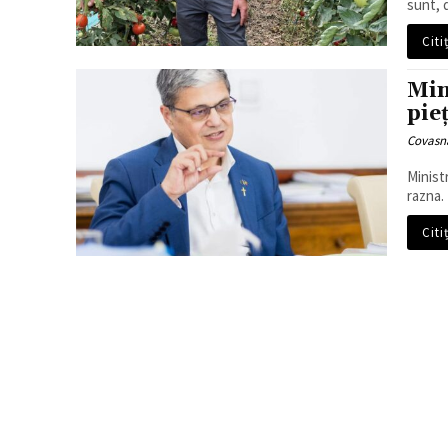
sunt, d
Citi
Min
pie
Covasn
Minist
razna. 
Citi