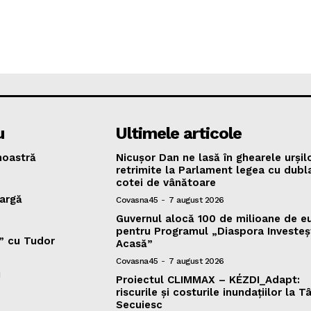
u
Ultimele articole
oastră
Nicușor Dan ne lasă în ghearele urșilo
retrimite la Parlament legea cu dubl
cotei de vânătoare
argă
Covasna45
-
7 august 2026
Guvernul alocă 100 de milioane de e
pentru Programul „Diaspora Investeș
v” cu Tudor
Acasă”
Covasna45
-
7 august 2026
i
Proiectul CLIMMAX – KÉZDI_Adapt:
riscurile și costurile inundațiilor la T
Secuiesc