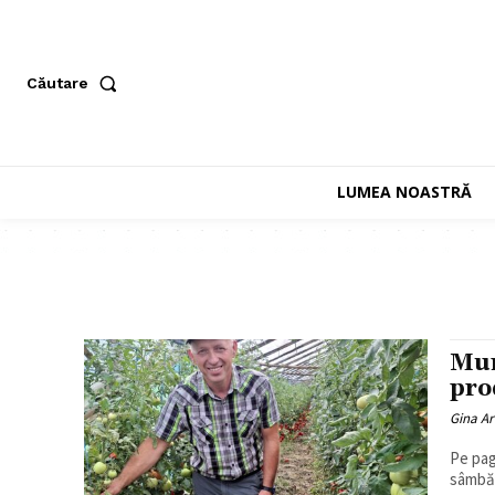
Căutare
LUMEA NOASTRĂ
Mun
pro
Gina Ar
Pe pag
sâmbăt