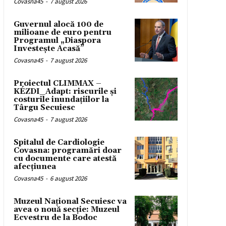
Covasna45
-
7 august 2026
Guvernul alocă 100 de
milioane de euro pentru
Programul „Diaspora
Investește Acasă”
Covasna45
-
7 august 2026
Proiectul CLIMMAX –
KÉZDI_Adapt: riscurile și
costurile inundațiilor la
Târgu Secuiesc
Covasna45
-
7 august 2026
Spitalul de Cardiologie
Covasna: programări doar
cu documente care atestă
afecțiunea
Covasna45
-
6 august 2026
Muzeul Național Secuiesc va
avea o nouă secție: Muzeul
Ecvestru de la Bodoc