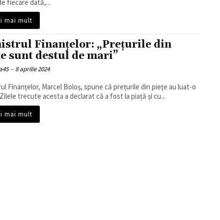
e fiecare dată,...
ți mai mult
istrul Finanțelor: „Prețurile din
țe sunt destul de mari”
a45
-
8 aprilie 2024
rul Finanțelor, Marcel Boloș, spune că prețurile din piețe au luat-o
Zilele trecute acesta a declarat că a fost la piață și cu...
ți mai mult