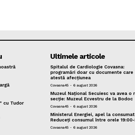
u
Ultimele articole
oastră
Spitalul de Cardiologie Covasna:
programări doar cu documente care
atestă afecțiunea
argă
Covasna45
-
6 august 2026
Muzeul Național Secuiesc va avea o 
secție: Muzeul Ecvestru de la Bodoc
v” cu Tudor
Covasna45
-
6 august 2026
Ministerul Energiei, apel la consumat
i
Reduceți consumul între orele 19:00-
Covasna45
-
6 august 2026