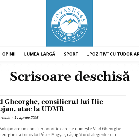
OPINII
LUMEA LARGĂ
SPORT
„POZITIV” CU TUDOR A
Scrisoare deschisă
d Gheorghe, consilierul lui Ilie
ojan, atac la UDMR
rtenie
-
14 aprilie 2026
e Bolojan are un consilier onorific care se numește Vlad Gheorghe.
heorghe i-a trimis lui Péter Magyar, câștigătorul alegerilor din