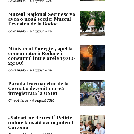
Covasna45
-
6 august 2026
Muzeul Național Secuiesc va
avea o nouă secție: Muzeul
Ecvestru de la Bodoc
Covasna45
-
6 august 2026
Ministerul Energiei, apel la
consumatori: Reduceți
consumul între orele 19:00-
23:00!
Covasna45
-
6 august 2026
Parada tractoarelor de la
Cernat a devenit marcă
înregistrată la OSIM
Gina Artenie
-
6 august 2026
„Salvați-ne de urși!” Petiție
online lansată azi în județul
Covasna