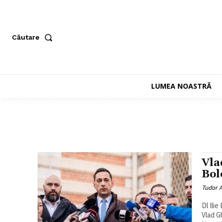
Căutare
LUMEA NOASTRĂ
Vla
Bol
Tudor A
Dl Ili
Vlad G