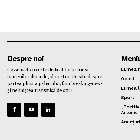
Despre noi
Meni
Covasna45.ro este dedicat locurilor și
Lumea n
oamenilor din județul nostru. Un site despre
Opinii
partea plină a paharului, fără breaking-news
Lumea l
și neliniștea transmisă de știri.
Sport
„Poziti
Artenie
Anunțur