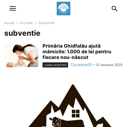
Acasă
Etichete
Subventie
subventie
Primăria Ghidfalău ajută
mămicile: 1.000 de lei pentru
fiecare nou-născut
Covasna45
-
31 ianuarie 2025
LUMEA NOASTRĂ