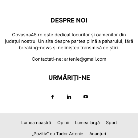
DESPRE NOI
Covasna45.ro este dedicat locurilor și oamenilor din
județul nostru. Un site despre partea plină a paharului, fără
breaking-news și neliniștea transmisă de știri.
Contactați-ne:
artenie@gmail.com
URMĂRIȚI-NE
Lumea noastră
Opinii
Lumea largă
Sport
„Pozitiv” cu Tudor Artenie
Anunțuri