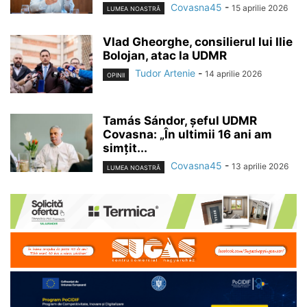
Covasna45
-
15 aprilie 2026
LUMEA NOASTRĂ
Vlad Gheorghe, consilierul lui Ilie
Bolojan, atac la UDMR
Tudor Artenie
-
14 aprilie 2026
OPINII
Tamás Sándor, șeful UDMR
Covasna: „În ultimii 16 ani am
simțit...
Covasna45
-
13 aprilie 2026
LUMEA NOASTRĂ