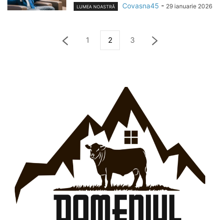
Covasna45
-
29 ianuarie 2026
LUMEA NOASTRĂ
1
2
3