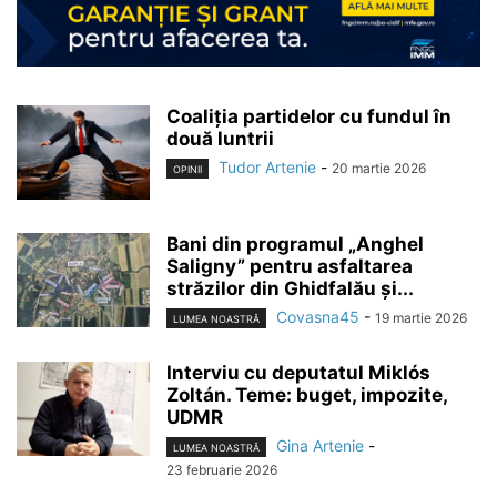
Coaliția partidelor cu fundul în
două luntrii
Tudor Artenie
-
20 martie 2026
OPINII
Bani din programul „Anghel
Saligny” pentru asfaltarea
străzilor din Ghidfalău și...
Covasna45
-
19 martie 2026
LUMEA NOASTRĂ
Interviu cu deputatul Miklós
Zoltán. Teme: buget, impozite,
UDMR
Gina Artenie
-
LUMEA NOASTRĂ
23 februarie 2026