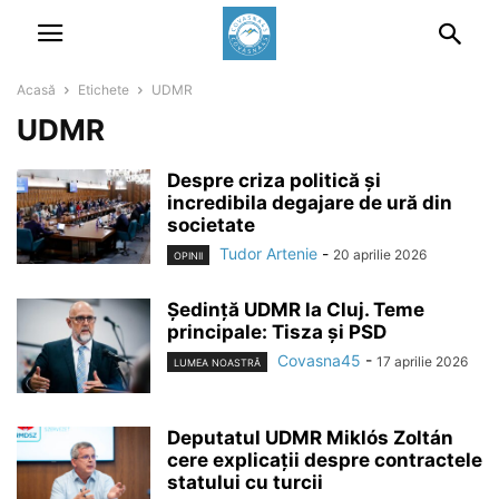
Acasă
Etichete
UDMR
UDMR
Despre criza politică și
incredibila degajare de ură din
societate
Tudor Artenie
-
20 aprilie 2026
OPINII
Ședință UDMR la Cluj. Teme
principale: Tisza și PSD
Covasna45
-
17 aprilie 2026
LUMEA NOASTRĂ
Deputatul UDMR Miklós Zoltán
cere explicații despre contractele
statului cu turcii