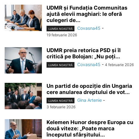
UDMR și Fundația Communitas
ajută elevii maghiari: le oferă
culegeri de...
Covasna45
-
LUMEA NOASTRĂ
19 februarie 2026
UDMR preia retorica PSD și îl
critică pe Bolojan: „Nu poți...
Covasna45
-
4 februarie 2026
LUMEA NOASTRĂ
Un partid de opoziție din Ungaria
cere anularea dreptului de vot...
Gina Artenie
-
LUMEA NOASTRĂ
3 februarie 2026
Kelemen Hunor despre Europa cu
două viteze: „Poate marca
începutul sfârșitului...