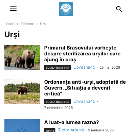
Acasă
Etichete
Urși
Urși
Primarul Brașovului vorbește
despre sterilizarea urșilor care
ajung în oraș
Covasna45
-
25 mai 2026
LUMEA NOASTRĂ
Ordonanța anti-urși, adoptată de
Guvern. „Situația a devenit
critică”
Covasna45
-
LUMEA NOASTRĂ
7 noiembrie 2025
A luat-o lumea razna?
Tudor Artenie
-
9 ianuarie 2025
OPINII