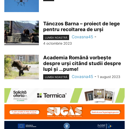
Tánczos Barna – proiect de lege
pentru recoltarea de urși
Covasna45
-
LUMEA NOASTRĂ
4 octombrie 2023
Academia Română vorbește
despre urși citând studii despre
lupi și …pume!
Covasna45
-
1 august 2023
LUMEA NOASTRĂ