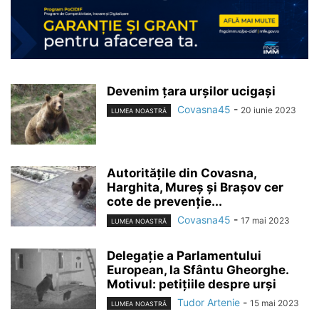
Devenim țara urșilor ucigași
Covasna45
-
20 iunie 2023
LUMEA NOASTRĂ
Autoritățile din Covasna,
Harghita, Mureș și Brașov cer
cote de prevenție...
Covasna45
-
17 mai 2023
LUMEA NOASTRĂ
Delegație a Parlamentului
European, la Sfântu Gheorghe.
Motivul: petițiile despre urși
Tudor Artenie
-
15 mai 2023
LUMEA NOASTRĂ