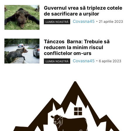
Guvernul vrea să tripleze cotele
de sacrificare a urșilor
Covasna45
-
21 aprilie 2023
LUMEA NOASTRĂ
Tánczos Barna: Trebuie să
reducem la minim riscul
conflictelor om-urs
Covasna45
-
6 aprilie 2023
LUMEA NOASTRĂ