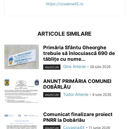
https://covasna45.ro
ARTICOLE SIMILARE
Primăria Sfântu Gheorghe
trebuie să înlocuiască 690 de
tăblițe cu nume...
Gina Artenie
-
28 iulie 2026
ANUNȚURI
ANUNȚ PRIMĂRIA COMUNEI
DOBÂRLĂU
Tudor Artenie
-
6 iulie 2026
ANUNȚURI
Comunicat finalizare proiect
PNRR la Dobârlău
Covasna45
-
11 iunie 2026
ANUNȚURI