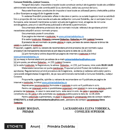
ETICHETE
Anunț
Primăria Dobârlău