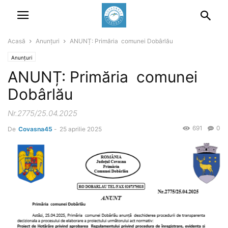
Acasă
Anunțuri
ANUNȚ: Primăria comunei Dobârlău
Anunțuri
ANUNȚ: Primăria comunei
Dobârlău
Nr.2775/25.04.2025
691
0
De
Covasna45
-
25 aprilie 2025