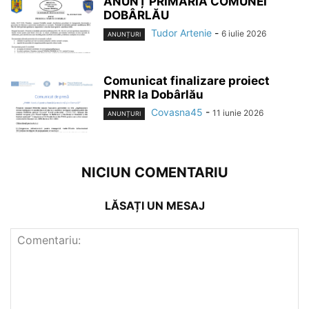
ANUNȚ PRIMĂRIA COMUNEI
DOBÂRLĂU
Tudor Artenie
-
6 iulie 2026
ANUNȚURI
Comunicat finalizare proiect
PNRR la Dobârlău
Covasna45
-
11 iunie 2026
ANUNȚURI
NICIUN COMENTARIU
LĂSAȚI UN MESAJ