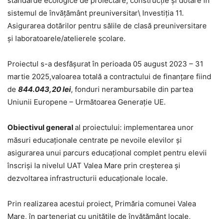
standarde ecologice de proiectare, construcție și dotare în
sistemul de învățământ preuniversitar\ Investiția 11.
Asigurarea dotărilor pentru sălile de clasă preuniversitare
și laboratoarele/atelierele școlare.
Proiectul s-a desfășurat în perioada 05 august 2023 – 31
martie 2025,valoarea totală a contractului de finanțare fiind
de
844.043,20 lei
, fonduri nerambursabile din partea
Uniunii Europene – Următoarea Generație UE.
Obiectivul general
al proiectului: implementarea unor
măsuri educaționale centrate pe nevoile elevilor și
asigurarea unui parcurs educațional complet pentru elevii
înscriși la nivelul UAT Valea Mare prin creșterea și
dezvoltarea infrastructurii educaționale locale.
Prin realizarea acestui proiect, Primăria comunei Valea
Mare, în parteneriat cu unitățile de învățământ locale,