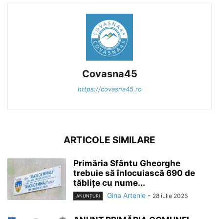
Covasna45
https://covasna45.ro
ARTICOLE SIMILARE
Primăria Sfântu Gheorghe
trebuie să înlocuiască 690 de
tăblițe cu nume...
Gina Artenie
-
28 iulie 2026
ANUNȚURI