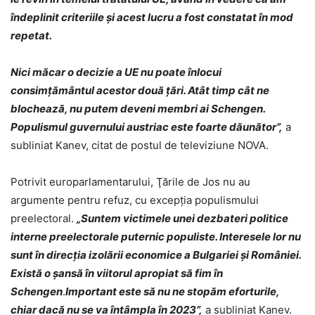
îndeplinit criteriile şi acest lucru a fost constatat în mod
repetat.
Nici măcar o decizie a UE nu poate înlocui
consimțământul acestor două
țări. Atât timp cât ne
blochează, nu putem deveni membri ai Schengen.
Populismul guvernului austriac este foarte dăunător”,
a
subliniat Kanev, citat de postul de televiziune NOVA.
Potrivit europarlamentarului, Ţările de Jos nu au
argumente pentru refuz, cu excepţia populismului
preelectoral.
„Suntem victimele unei dezbateri politice
interne preelectorale puternic populiste. Interesele lor nu
sunt în direcţia izolării economice a Bulgariei şi României.
Există o şansă în viitorul apropiat să fim în
Schengen
.
Important este să nu ne stopăm eforturile,
chiar dacă nu se va întâmpla în 2023”,
a subliniat Kanev.