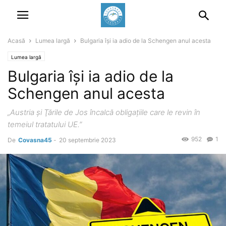
Acasă
Lumea largă
Bulgaria își ia adio de la Schengen anul acesta
Lumea largă
Bulgaria își ia adio de la
Schengen anul acesta
„Austria şi Ţările de Jos încalcă obligaţiile care le revin în
temeiul tratatului UE.”
952
1
De
Covasna45
-
20 septembrie 2023