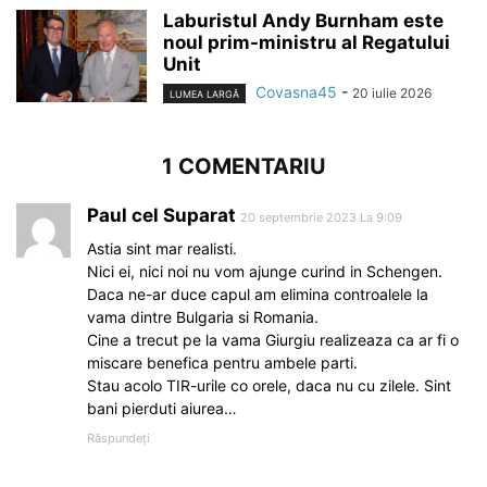
Laburistul Andy Burnham este
noul prim-ministru al Regatului
Unit
Covasna45
-
20 iulie 2026
LUMEA LARGĂ
1 COMENTARIU
Paul cel Suparat
20 septembrie 2023 La 9:09
Astia sint mar realisti.
Nici ei, nici noi nu vom ajunge curind in Schengen.
Daca ne-ar duce capul am elimina controalele la
vama dintre Bulgaria si Romania.
Cine a trecut pe la vama Giurgiu realizeaza ca ar fi o
miscare benefica pentru ambele parti.
Stau acolo TIR-urile co orele, daca nu cu zilele. Sint
bani pierduti aiurea…
Răspundeți