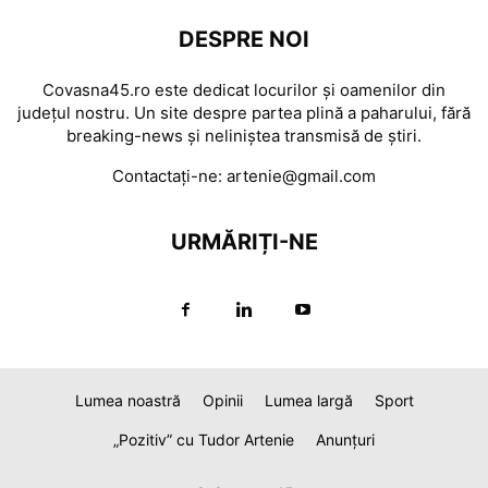
DESPRE NOI
Covasna45.ro este dedicat locurilor și oamenilor din
județul nostru. Un site despre partea plină a paharului, fără
breaking-news și neliniștea transmisă de știri.
Contactați-ne:
artenie@gmail.com
URMĂRIȚI-NE
Lumea noastră
Opinii
Lumea largă
Sport
„Pozitiv” cu Tudor Artenie
Anunțuri