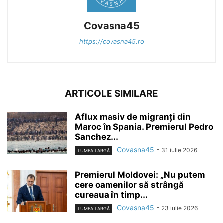
Covasna45
https://covasna45.ro
ARTICOLE SIMILARE
Aflux masiv de migranți din
Maroc în Spania. Premierul Pedro
Sanchez...
Covasna45
-
31 iulie 2026
LUMEA LARGĂ
Premierul Moldovei: „Nu putem
cere oamenilor să strângă
cureaua în timp...
Covasna45
-
23 iulie 2026
LUMEA LARGĂ