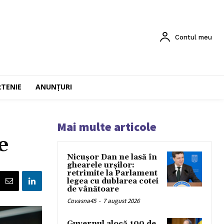
Contul meu
RTENIE
ANUNȚURI
Mai multe articole
e
Nicușor Dan ne lasă în
ghearele urșilor:
retrimite la Parlament
legea cu dublarea cotei
de vânătoare
Covasna45
-
7 august 2026
Guvernul alocă 100 de