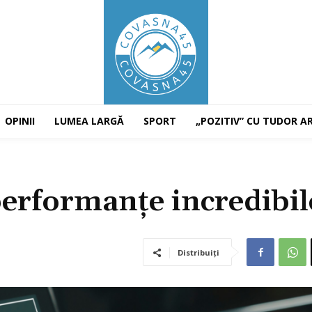
OPINII
LUMEA LARGĂ
SPORT
„POZITIV” CU TUDOR A
performanțe incredibil
Distribuiți