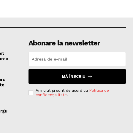
Abonare la newsletter
r:
area
MĂ ÎNSCRIU
uro
te
Am citit și sunt de acord cu
Politica de
confidențialitate
.
ârgu