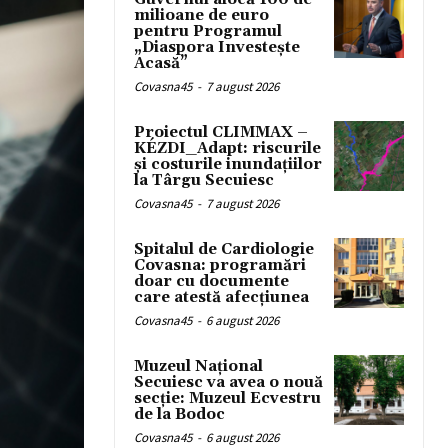
milioane de euro
pentru Programul
„Diaspora Investește
Acasă”
Covasna45
-
7 august 2026
Proiectul CLIMMAX –
KÉZDI_Adapt: riscurile
și costurile inundațiilor
la Târgu Secuiesc
Covasna45
-
7 august 2026
Spitalul de Cardiologie
Covasna: programări
doar cu documente
care atestă afecțiunea
Covasna45
-
6 august 2026
Muzeul Național
Secuiesc va avea o nouă
secție: Muzeul Ecvestru
de la Bodoc
Covasna45
-
6 august 2026