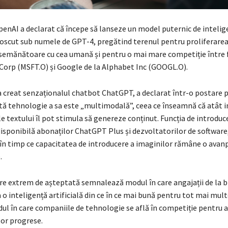
penAI a declarat că începe să lanseze un model puternic de intelig
unoscut sub numele de GPT-4, pregătind terenul pentru proliferare
semănătoare cu cea umană și pentru o mai mare competiție între 
 Corp (MSFT.O) și Google de la Alphabet Inc (GOOGL.O).
a creat senzaționalul chatbot ChatGPT, a declarat într-o postare p
tă tehnologie a sa este „multimodală”, ceea ce înseamnă că atât i
iile textului îl pot stimula să genereze conținut. Funcția de introduc
 disponibilă abonaților ChatGPT Plus și dezvoltatorilor de software,
 în timp ce capacitatea de introducere a imaginilor rămâne o avan
.
re extrem de așteptată semnalează modul în care angajații de la b
 o inteligență artificială din ce în ce mai bună pentru tot mai multe
ul în care companiile de tehnologie se află în competiție pentru a
or progrese.