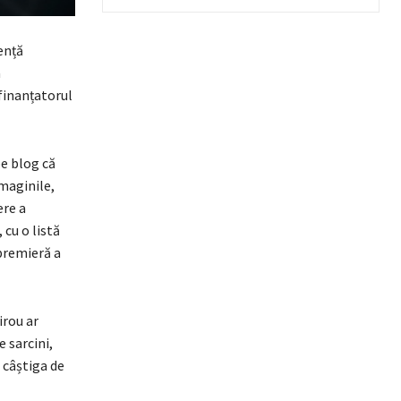
ență
a
finanțatorul
e blog că
maginile,
ere a
 cu o listă
premieră a
irou ar
 sarcini,
 câștiga de