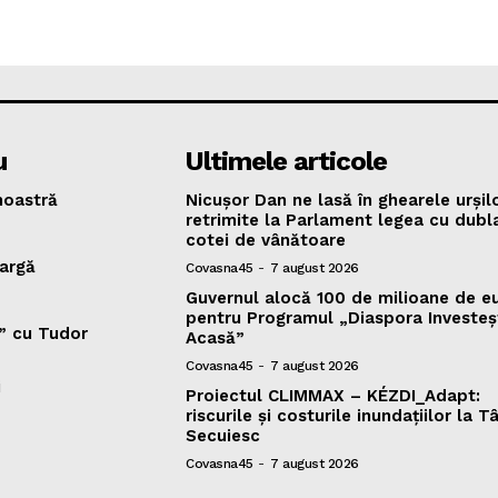
u
Ultimele articole
oastră
Nicușor Dan ne lasă în ghearele urșilo
retrimite la Parlament legea cu dubl
cotei de vânătoare
argă
Covasna45
-
7 august 2026
Guvernul alocă 100 de milioane de e
pentru Programul „Diaspora Investeș
v” cu Tudor
Acasă”
Covasna45
-
7 august 2026
i
Proiectul CLIMMAX – KÉZDI_Adapt:
riscurile și costurile inundațiilor la T
Secuiesc
Covasna45
-
7 august 2026