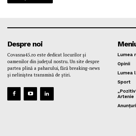
Despre noi
Meni
Covasna45.ro este dedicat locurilor și
Lumea n
oamenilor din județul nostru. Un site despre
Opinii
partea plină a paharului, fără breaking-news
Lumea l
și neliniștea transmisă de știri.
Sport
„Poziti
Artenie
Anunțur