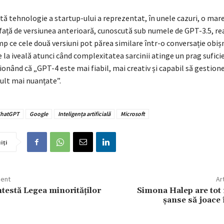
tă tehnologie a startup-ului a reprezentat, în unele cazuri, o mar
față de versiunea anterioară, cunoscută sub numele de GPT-3.5, re
mp ce cele două versiuni pot părea similare într-o conversație obiș
e la iveală atunci când complexitatea sarcinii atinge un prag suficie
onând că „GPT-4 este mai fiabil, mai creativ și capabil să gestion
ult mai nuanțate”.
hatGPT
Google
Inteligența artificială
Microsoft
iți
dent
Ar
testă Legea minorităților
Simona Halep are tot
șanse să joace 