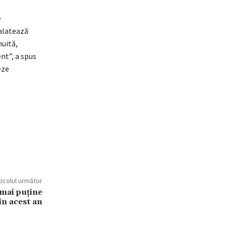
e
alatează
nuită,
nt”, a spus
eze
ticolul următor
 mai puține
în acest an