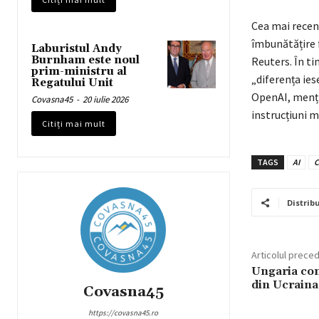
Cea mai recen
îmbunătățire 
Laburistul Andy
Burnham este noul
Reuters. În ti
prim-ministru al
„diferența ies
Regatului Unit
OpenAI, menți
Covasna45
-
20 iulie 2026
instrucțiuni m
Citiți mai mult
TAGS
AI
C
Distribu
Articolul prece
Ungaria con
din Ucraina
Covasna45
https://covasna45.ro