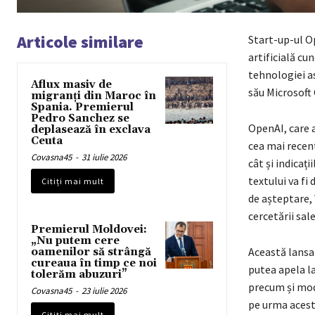
Articole similare
Start-up-ul O
artificială c
tehnologiei a
Aflux masiv de
său Microsoft
migranți din Maroc în
Spania. Premierul
Pedro Sanchez se
OpenAI, care 
deplasează în exclava
Ceuta
cea mai recen
Covasna45
-
31 iulie 2026
cât și indicaț
textului va fi
Citiți mai mult
de așteptare,
cercetării sale
Premierul Moldovei:
„Nu putem cere
Această lansa
oamenilor să strângă
cureaua în timp ce noi
putea apela la
tolerăm abuzuri”
precum și mod
Covasna45
-
23 iulie 2026
pe urma acest
Citiți mai mult