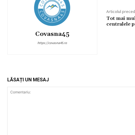
Articolul prece
Tot mai mul
centralele p
Covasna45
https://covasna45.ro
LĂSAȚI UN MESAJ