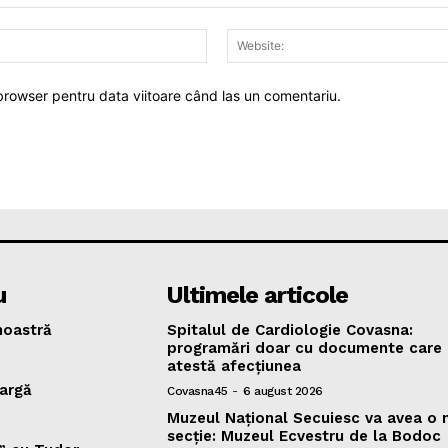
Email:*
 browser pentru data viitoare când las un comentariu.
u
Ultimele articole
oastră
Spitalul de Cardiologie Covasna:
programări doar cu documente care
atestă afecțiunea
argă
Covasna45
-
6 august 2026
Muzeul Național Secuiesc va avea o 
secție: Muzeul Ecvestru de la Bodoc