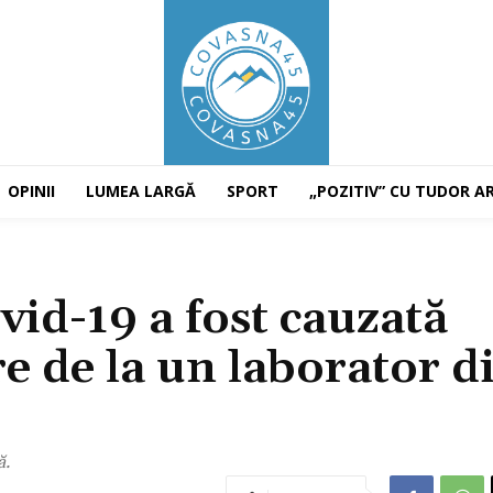
OPINII
LUMEA LARGĂ
SPORT
„POZITIV” CU TUDOR A
id-19 a fost cauzată
e de la un laborator d
ă.