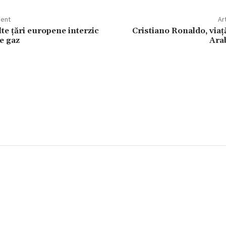
dent
Ar
te țări europene interzic
Cristiano Ronaldo, viață
e gaz
Ara