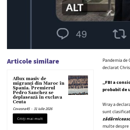
Articole similare
Pandemia de C
declarat Chris
Aflux masiv de
„FBI a consi
migranți din Maroc în
Spania. Premierul
probabil de 
Pedro Sanchez se
deplasează în exclava
Ceuta
Wray a declara
Covasna45
-
31 iulie 2026
sunt clasifica
zădărniceasc
Citiți mai mult
multe despre 