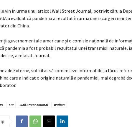
ale vin în urma unui articol Wall Street Journal, potrivit căruia D
 SUA a evaluat că pandemia a rezultat în urma unei scurgeri neinte
ator din China.
enții guvernamentale americane și o comisie națională de informaț
că pandemia a fost probabil rezultatul unei transmisii naturale, ia
ndecise, a relatat Journal.
nez de Externe, solicitat să comenteze informațiile, a făcut referir
ina care a indicat o origine naturală a pandemiei, mai degrabă de
aborator.
19
FBI
Wall Street Journal
Wuhan
iți