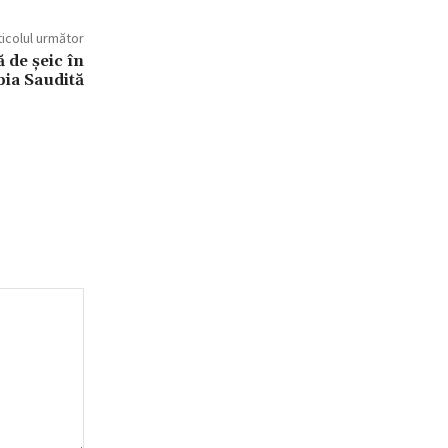
ticolul următor
 de șeic în
bia Saudită