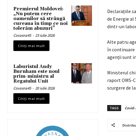
Premierul Moldovei:
Declarațiile s
„Nu putem cere
oamenilor să strângă
de Energie al
cureaua în timp ce noi
dintr-un labor
tolerăm abuzuri”
Covasna45
-
23 iulie 2026
Alte patru ag
Citiți mai mult
în continuare 
agenții sunt i
Laburistul Andy
Burnham este noul
Ministerul chi
prim-ministru al
raport OMS-Ch
Regatului Unit
scurgere de l
Covasna45
-
20 iulie 2026
Citiți mai mult
TAGS
Covid-
Distribu