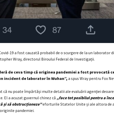
ovid-19 a fost cauzată probabil de o scurgere de la un laborator d
topher Wray, directorul Biroului Federal de Investigații.
deră de ceva timp că originea pandemiei a fost provocată c
un incident de laborator în Wuhan”,
a spus Wray pentru Fox Ne
t că nu poate împărtăși multe detalii ale evaluării agenției deoar
te. El a acuzat guvernul chinez că
„face tot posibilul pentru a înc
ă și să obstrucționeze”
eforturile Statelor Unite și ale altora de 
originile pandemiei.