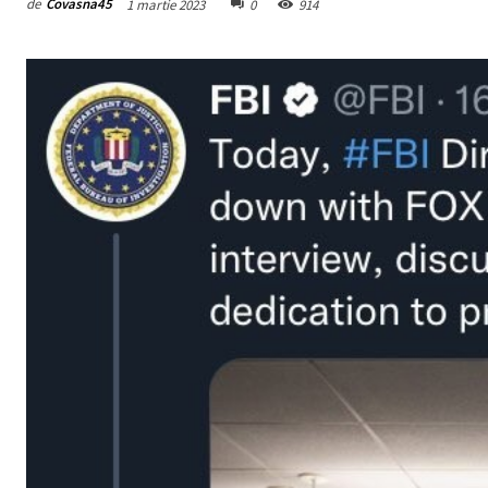
de
Covasna45
1 martie 2023
0
914