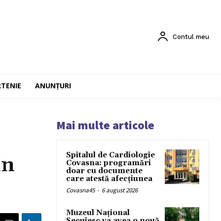
Contul meu
RTENIE
ANUNȚURI
Mai multe articole
Spitalul de Cardiologie
in
Covasna: programări
doar cu documente
care atestă afecțiunea
Covasna45
-
6 august 2026
Muzeul Național
Secuiesc va avea o nouă