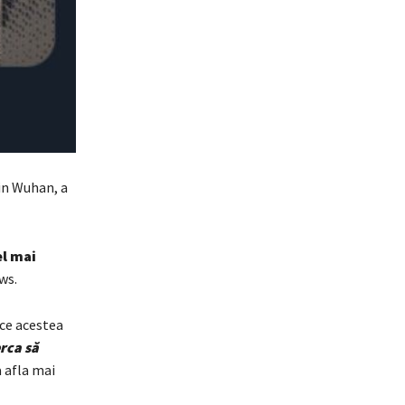
in Wuhan, a
el mai
ws.
ece acestea
erca să
a afla mai