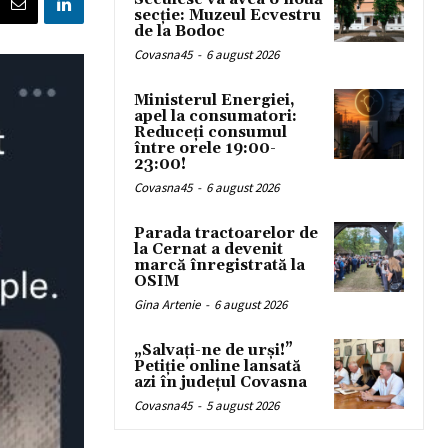
secție: Muzeul Ecvestru
de la Bodoc
Covasna45
-
6 august 2026
Ministerul Energiei,
apel la consumatori:
Reduceți consumul
între orele 19:00-
23:00!
Covasna45
-
6 august 2026
Parada tractoarelor de
la Cernat a devenit
marcă înregistrată la
OSIM
Gina Artenie
-
6 august 2026
„Salvați-ne de urși!”
Petiție online lansată
azi în județul Covasna
Covasna45
-
5 august 2026