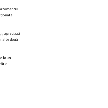
epartamentul
nționate
ii, apreciază
r alte două
e la un
cât o