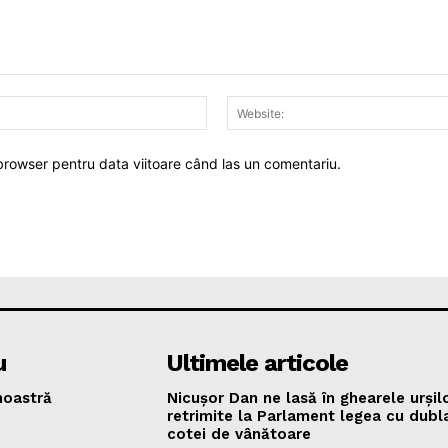
Email:*
 browser pentru data viitoare când las un comentariu.
u
Ultimele articole
oastră
Nicușor Dan ne lasă în ghearele urșilo
retrimite la Parlament legea cu dubl
cotei de vânătoare