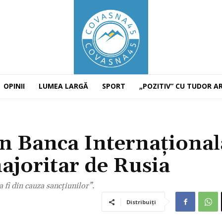
OPINII
LUMEA LARGĂ
SPORT
„POZITIV” CU TUDOR A
in Banca Internațional
majoritar de Rusia
 fi din cauza sancțiunilor”.
Distribuiți