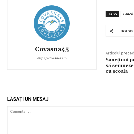
TAGS
Bancă
Distribu
Covasna45
Articolul prece
https://covasna45.ro
Sancţiuni pe
să semneze 
cu şcoala
LĂSAȚI UN MESAJ