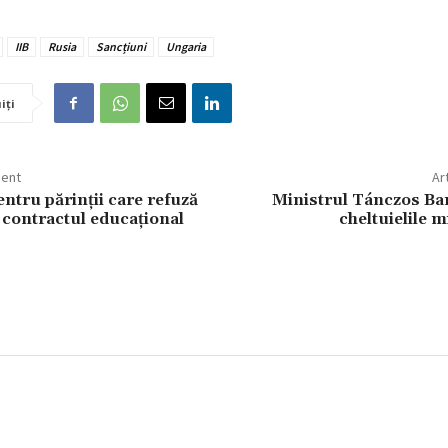
IIB
Rusia
Sancțiuni
Ungaria
iți
dent
Ar
ntru părinţii care refuză
Ministrul Tánczos Ba
contractul educaţional
cheltuielile m