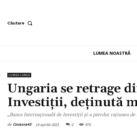
Căutare
LUMEA NOASTRĂ
LUMEA LARGĂ
Ungaria se retrage d
Investiții, deținută 
„Banca Internațională de Investiții și-a pierdut rațiunea de a
de
Covasna45
14 aprilie 2023
0
975