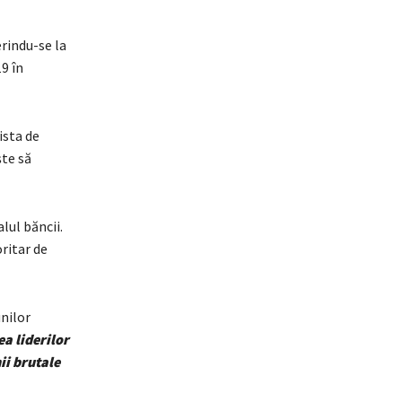
erindu-se la
9 în
ista de
ște să
lul băncii.
ritar de
nilor
a liderilor
ii brutale