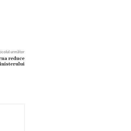
ticolul următor
rna reduce
inisterului