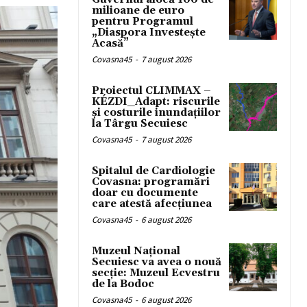
milioane de euro
pentru Programul
„Diaspora Investește
Acasă”
Covasna45
-
7 august 2026
Proiectul CLIMMAX –
KÉZDI_Adapt: riscurile
și costurile inundațiilor
la Târgu Secuiesc
Covasna45
-
7 august 2026
Spitalul de Cardiologie
Covasna: programări
doar cu documente
care atestă afecțiunea
Covasna45
-
6 august 2026
Muzeul Național
Secuiesc va avea o nouă
secție: Muzeul Ecvestru
de la Bodoc
Covasna45
-
6 august 2026