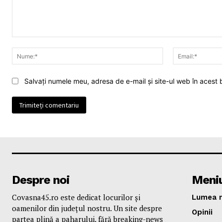
Comentariu:
Nume:*
Salvați numele meu, adresa de e-mail și site-ul web în acest
Despre noi
Meni
Covasna45.ro este dedicat locurilor și
Lumea n
oamenilor din județul nostru. Un site despre
Opinii
partea plină a paharului, fără breaking-news