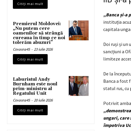
Citiți mai mult
„Banca și-a p
instituția acu
Premierul Moldovei:
„Nu putem cere
capitala unga
oamenilor să strângă
cureaua în timp ce noi
tolerăm abuzuri”
Doi ruși și un
Covasna45
-
23 iulie 2026
sancțiuni a OF
limiteze acces
Citiți mai mult
De la începutu
Laburistul Andy
Banca a fost f
Burnham este noul
statul rus, cu
prim-ministru al
Regatului Unit
Covasna45
-
20 iulie 2026
Potrivit amba
„demonstrează
Citiți mai mult
ungari, care 
împotriva Uc