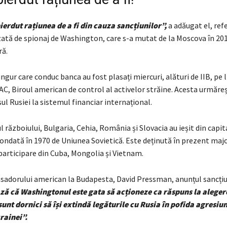
ierdut rațiunea de a fi din cauza sancțiunilor”,
a adăugat el, ref
zată de spionaj de Washington, care s-a mutat de la Moscova în 201
ră.
 ungur care conduc banca au fost plasați miercuri, alături de IIB, pe l
AC, Biroul american de control al activelor străine. Acesta urmăre
ul Rusiei la sistemul financiar internațional.
l războiului, Bulgaria, Cehia, România și Slovacia au ieșit din capita
ondată în 1970 de Uniunea Sovietică. Este deținută în prezent majo
 participare din Cuba, Mongolia și Vietnam.
sadorului american la Budapesta, David Pressman, anunțul sancțiu
 că Washingtonul este gata să acționeze ca răspuns la alegere
sunt dornici să își extindă legăturile cu Rusia în pofida agresiun
rainei”.