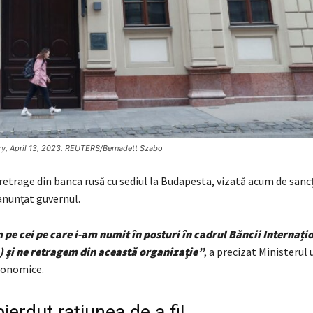
ary, April 13, 2023. REUTERS/Bernadett Szabo
retrage din banca rusă cu sediul la Budapesta, vizată acum de sancț
anunțat guvernul.
pe cei pe care i-am numit în posturi în cadrul Băncii Internați
IB) și ne retragem din această organizație”
, a precizat Ministerul 
conomice.
pierdut rațiunea de a fi!