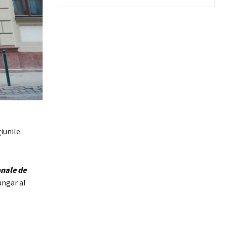
iunile
onale de
ungar al