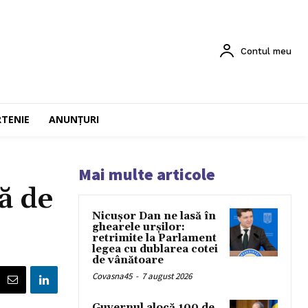
Contul meu
RTENIE
ANUNȚURI
Mai multe articole
ă de
Nicușor Dan ne lasă în
ghearele urșilor:
retrimite la Parlament
legea cu dublarea cotei
de vânătoare
Covasna45
-
7 august 2026
Guvernul alocă 100 de