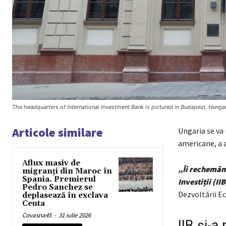
The headquarters of International Investment Bank is pictured in Budapest, Hung
Articole similare
Ungaria se va 
americane, a 
Aflux masiv de
„Îi rechemăm 
migranți din Maroc în
Spania. Premierul
Investiții (I
Pedro Sanchez se
Dezvoltării E
deplasează în exclava
Ceuta
Covasna45
-
31 iulie 2026
IIB și-a 