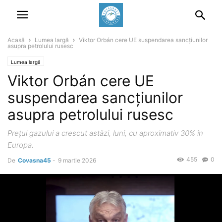
Acasă
Lumea largă
Viktor Orbán cere UE suspendarea sancțiunilor
asupra petrolului rusesc
Lumea largă
Viktor Orbán cere UE
suspendarea sancțiunilor
asupra petrolului rusesc
Prețul gazului a crescut astăzi, luni, cu aproximativ 30% în
Europa.
455
0
De
Covasna45
-
9 martie 2026