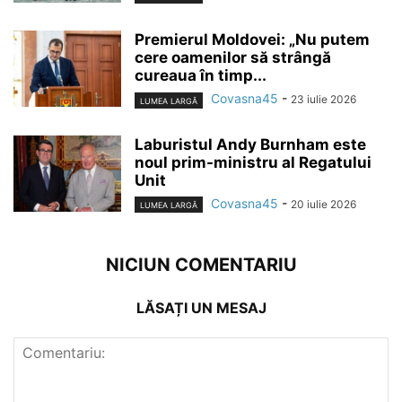
Premierul Moldovei: „Nu putem
cere oamenilor să strângă
cureaua în timp...
Covasna45
-
23 iulie 2026
LUMEA LARGĂ
Laburistul Andy Burnham este
noul prim-ministru al Regatului
Unit
Covasna45
-
20 iulie 2026
LUMEA LARGĂ
NICIUN COMENTARIU
LĂSAȚI UN MESAJ