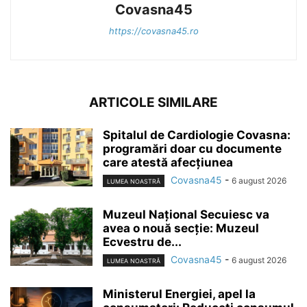
Covasna45
https://covasna45.ro
ARTICOLE SIMILARE
Spitalul de Cardiologie Covasna:
programări doar cu documente
care atestă afecțiunea
Covasna45
-
6 august 2026
LUMEA NOASTRĂ
Muzeul Național Secuiesc va
avea o nouă secție: Muzeul
Ecvestru de...
Covasna45
-
6 august 2026
LUMEA NOASTRĂ
Ministerul Energiei, apel la