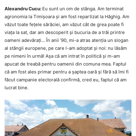
Alexandru Cucu:
Eu sunt un om de stânga. Am terminat
agronomia la Timișoara și am fost repartizat la Hăghig. Am
văzut toate fețele sărăciei, am văzut cât de grea poate fi
viața la sat, dar am descoperit și bucuria de a trăi printre
oameni adevărați… În anii ’90, mi-a atras atenția un slogan
al stângii europene, pe care l-am adoptat și noi: nu lăsăm
pe nimeni în urmă! Așa că am intrat în politică și m-am
apucat de treabă pentru oamenii din comuna mea. Faptul
că am fost ales primar pentru a șaptea oară și fără să îmi fi
făcut campanie electorală confirmă, cred eu, faptul că am
lucrat bine.