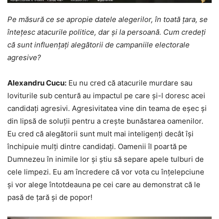
Pe măsură ce se apropie datele alegerilor, în toată țara, se
întețesc atacurile politice, dar și la persoană. Cum credeți
că sunt influențați alegătorii de campaniile electorale
agresive?
Alexandru Cucu:
Eu nu cred că atacurile murdare sau
loviturile sub centură au impactul pe care și-l doresc acei
candidați agresivi. Agresivitatea vine din teama de eșec și
din lipsă de soluții pentru a crește bunăstarea oamenilor.
Eu cred că alegătorii sunt mult mai inteligenți decât își
închipuie mulți dintre candidați. Oamenii îl poartă pe
Dumnezeu în inimile lor și știu să separe apele tulburi de
cele limpezi. Eu am încredere că vor vota cu înțelepciune
și vor alege întotdeauna pe cei care au demonstrat că le
pasă de țară și de popor!