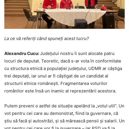
La ce vă referiți când spuneți acest lucru?
Alexandru Cucu:
Județului nostru îi sunt alocate patru
locuri de deputat. Teoretic, dacă s-ar vota în conformitate
cu structura etnică a populației județului, UDMR ar câștiga
trei deputați, iar unul ar fi câștigat de un candidat al
structurii etnice românești. Fragmentarea voturilor
românilor este însă un inamic al reprezentării acestora.
Putem preveni o astfel de situație apelând la „votul util”. Un
vot pentru cei care au demonstrat, fiind la guvernare, că
știu să facă și autostrăzi, și să mărească pensii și salarii. Un
vot pentru cei care vor fi la guvernare – iar PSD va fi la