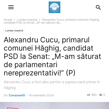
Acasă
Lumea noastră
Alexandru Cucu, primarul comunei Hăghig,
candidat PSD la Senat: „M-am săturat de...
Lumea noastră
Alexandru Cucu, primarul
comunei Hăghig, candidat
PSD la Senat: „M-am săturat
de parlamentari
nereprezentativi!” (P)
Alexandru Cucu a fost ales pentru a șaptea oară primar în
Hăghig.
893
0
De
Covasna45
-
19 noiembrie 2024