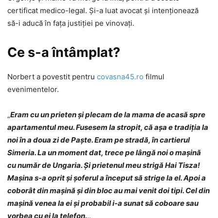
certificat medico-legal. Și-a luat avocat și intenționează
să-i aducă în fața justiției pe vinovați.
Ce s-a întâmplat?
Norbert a povestit pentru
covasna45.ro
filmul
evenimentelor.
„
Eram cu un prieten și plecam de la mama de acasă spre
apartamentul meu. Fusesem la stropit, că așa e tradiția la
noi în a doua zi de Paște. Eram pe stradă, în cartierul
Simeria. La un moment dat, trece pe lângă noi o mașină
cu număr de Ungaria. Și prietenul meu strigă Hai Tisza!
Mașina s-a oprit și șoferul a început să strige la el. Apoi a
coborât din mașină și din bloc au mai venit doi tipi. Cel din
mașină venea la ei și probabil i-a sunat să coboare sau
vorbea cu ei la telefon.
..