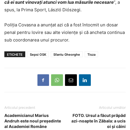
că ei sunt vinovați atunci vom lua măsurile necesare
”, a
spus, la Prima Sport, László Diószegi.
Poliția Covasna a anunțat azi că a fost întocmit un dosar
penal pentru lovire sau alte violențe și că ancheta continua
sub coordonarea unui procuror.
ETICHETE
Sepsi OSK
Sfantu Gheorghe
Tisza
Articolul precedent
Articolul următor
Academicianul Marius
FOTO. Ursul a făcut prăpăd
Andruh este noul președinte
azi-noapte în Zăbala: a ucis
al Academiei Române
oi și câini