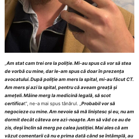
„
Am stat cam trei ore la poliție. Mi-au spus că vor să stea
de vorbă cu mine, dar le-am spus că doar în prezența
avocatului. După poliție am mers la spital, mi-au făcut CT.
Am mers și azi la spital, pentru că aveam greață și
amețeli. Mâine merg la medicină legală, să scot
certifica
t”, ne-a mai spus tânărul. „
Probabil vor să
negocieze cu mine. Am nevoie să mă liniștesc și eu, nu am
dormit decât câteva ore azi-noapte. Am să văd ce au de
zis, deși înclin să merg pe calea justiției. Mai ales că am
văzut comentarii că nu e prima dată când se întâmplă, au