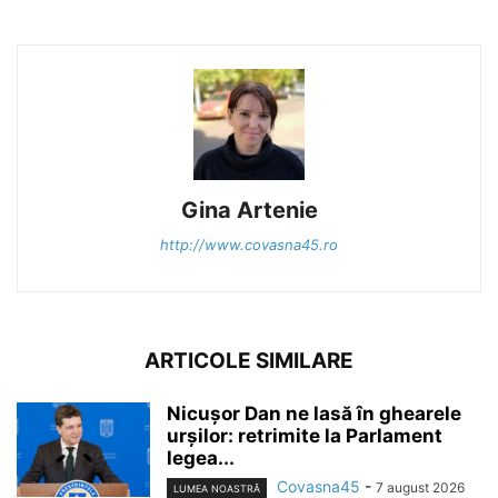
Gina Artenie
http://www.covasna45.ro
ARTICOLE SIMILARE
Nicușor Dan ne lasă în ghearele
urșilor: retrimite la Parlament
legea...
Covasna45
-
7 august 2026
LUMEA NOASTRĂ