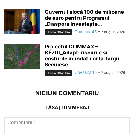
Guvernul alocă 100 de milioane
de euro pentru Programul
„Diaspora Investește...
Covasna45
-
7 august 2026
LUMEA NOASTRĂ
Proiectul CLIMMAX –
KÉZDI_Adapt: riscurile și
costurile inundațiilor la Târgu
Secuiesc
Covasna45
-
7 august 2026
LUMEA NOASTRĂ
NICIUN COMENTARIU
LĂSAȚI UN MESAJ