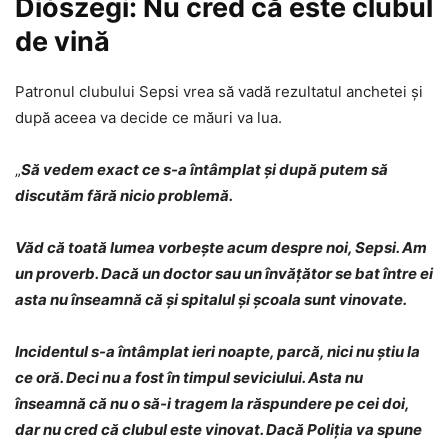
Diószegi: Nu cred că este clubul
de vină
Patronul clubului Sepsi vrea să vadă rezultatul anchetei și
după aceea va decide ce măuri va lua.
„
Să vedem exact ce s-a întâmplat și după putem să
discutăm fără nicio problemă.
Văd că toată lumea vorbește acum despre noi, Sepsi. Am
un proverb. Dacă un doctor sau un învățător se bat între ei
asta nu înseamnă că și spitalul și școala sunt vinovate.
Incidentul s-a întâmplat ieri noapte, parcă, nici nu știu la
ce oră. Deci nu a fost în timpul seviciului. Asta nu
înseamnă că nu o să-i tragem la răspundere pe cei doi,
dar nu cred că clubul este vinovat. Dacă Poliția va spune