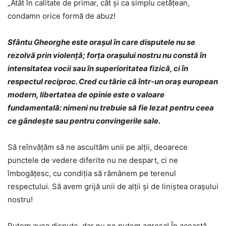
„Atât în calitate de primar, cât și ca simplu cetățean,
condamn orice formă de abuz!
Sfântu Gheorghe este orașul în care disputele nu se
rezolvă prin violență; forța orașului nostru nu constă în
intensitatea vocii sau în superioritatea fizică, ci în
respectul reciproc. Cred cu tărie că într-un oraș european
modern, libertatea de opinie este o valoare
fundamentală: nimeni nu trebuie să fie lezat pentru ceea
ce gândește sau pentru convingerile sale.
Să reînvățăm să ne ascultăm unii pe alții, deoarece
punctele de vedere diferite nu ne despart, ci ne
îmbogățesc, cu condiția să rămânem pe terenul
respectului. Să avem grijă unii de alții și de liniștea orașului
nostru!
Putem avea dispute, dar nu ne putem agresa! În această