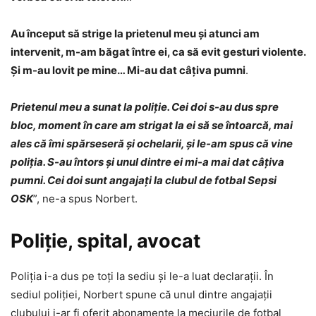
Au început să strige la prietenul meu și atunci am
intervenit, m-am băgat între ei, ca să evit gesturi violente.
Și m-au lovit pe mine… Mi-au dat câțiva pumni
.
Prietenul meu a sunat la poliție. Cei doi s-au dus spre
bloc, moment în care am strigat la ei să se întoarcă, mai
ales că îmi spărseseră și ochelarii, și le-am spus că vine
poliția. S-au întors și unul dintre ei mi-a mai dat câțiva
pumni. Cei doi sunt angajați la clubul de fotbal Sepsi
OSK
”, ne-a spus Norbert.
Poliție, spital, avocat
Poliția i-a dus pe toți la sediu și le-a luat declarații. În
sediul poliției, Norbert spune că unul dintre angajații
clubului i-ar fi oferit abonamente la meciurile de fotbal