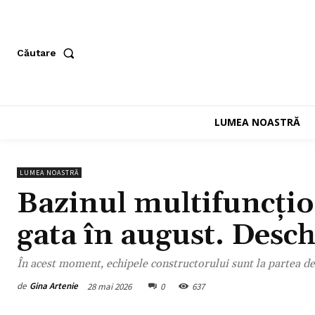
Căutare
LUMEA NOASTRĂ
LUMEA NOASTRĂ
Bazinul multifuncțio
gata în august. Desch
În acest moment, echipele constructorului sunt la partea de 
de
Gina Artenie
28 mai 2026
0
637