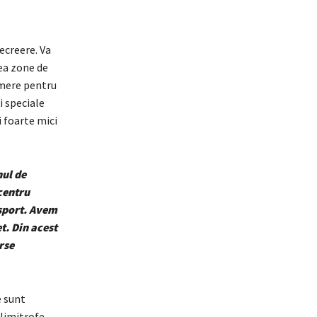
ecreere. Va
vea zone de
camere pentru
i speciale
i foarte mici
nul de
 centru
 sport. Avem
t. Din acest
rse
e sunt
 limitrofe