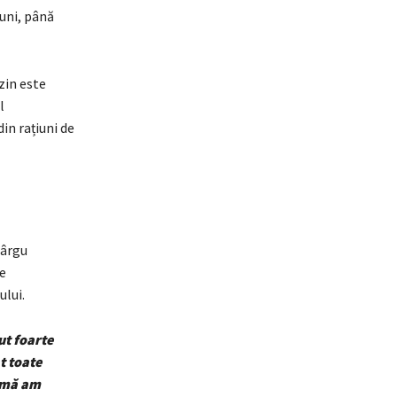
luni, până
zin este
l
in rațiuni de
Târgu
pe
ului.
ut foarte
t toate
urmă am