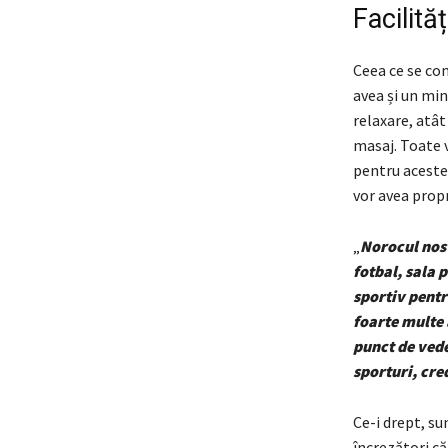
Facilită
Ceea ce se con
avea și un min
relaxare, atât
masaj. Toate vo
pentru acestea
vor avea propr
„
Norocul nost
fotbal, sala 
sportiv pentr
foarte multe 
punct de vede
sporturi, cre
Ce-i drept, su
încrezători că