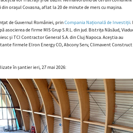
i din orașul Covasna, aflat la 20 de minute de mers cu mașina.
anțat de Guvernul României, prin
Compania Națională de Investiții
.
pă asocierea de firme MIS Grup S.R.L. din jud. Bistrița Năsăud, Viaduc
esc și TCI Contractor General S.A. din Cluj Napoca. Aceștia au
tante firmele Elron Energy CO, Abcony Serv, Climavent Construct 
lizate în șantier ieri, 27 mai 2026: