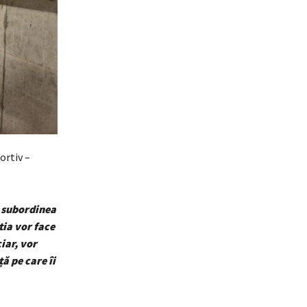
ortiv –
n subordinea
tia vor face
iar, vor
ă pe care îi