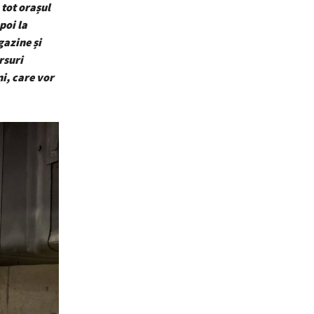
 tot orașul
poi la
gazine și
rsuri
ni, care vor