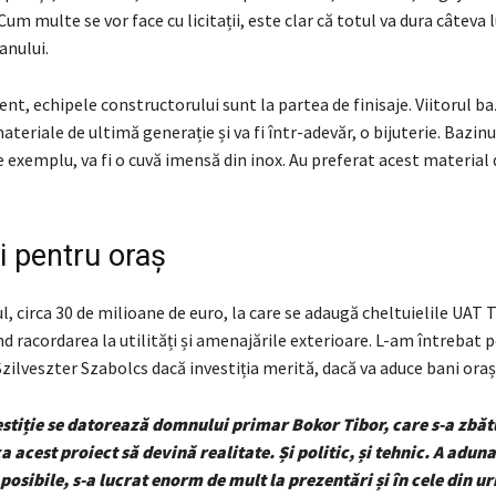
Cum multe se vor face cu licitații, este clar că totul va dura câteva 
anului.
t, echipele constructorului sunt la partea de finisaje. Viitorul ba
ateriale de ultimă generație și va fi într-adevăr, o bijuterie. Bazinu
 exemplu, va fi o cuvă imensă din inox. Au preferat acest material d
i pentru oraș
l, circa 30 de milioane de euro, la care se adaugă cheltuielile UAT 
nd racordarea la utilități și amenajările exterioare. L-am întrebat 
zilveszter Szabolcs dacă investiția merită, dacă va aduce bani oraș
stiție se datorează domnului primar Bokor Tibor, care s-a zbăt
 acest proiect să devină realitate. Și politic, și tehnic. A aduna
osibile, s-a lucrat enorm de mult la prezentări și în cele din 