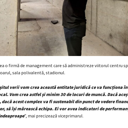
rea o firmă de management care să administreze viitorul centru sp
oarul, sala polivalentă, stadionul.
șitul verii vom crea această entitate juridică ce va funcționa î
ocal. Vom crea astfel și minim 30 de locuri de muncă. Dacă aceș
dacă acest complex va fi sustenabil din punct de vedere financ
tor, să își mărească echipa. Ei vor avea indicatori de performanț
îndeaproape
”, mai precizează viceprimarul.