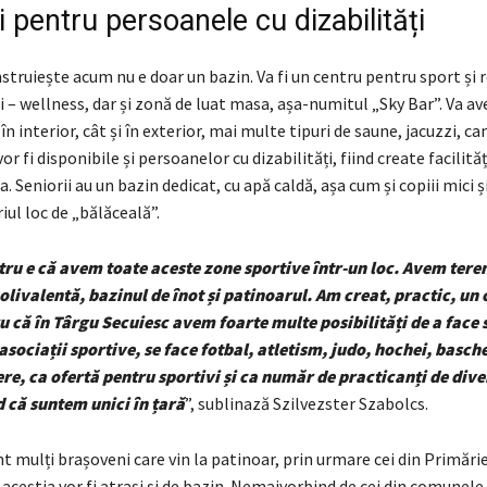
ți pentru persoanele cu dizabilități
struiește acum nu e doar un bazin. Va fi un centru pentru sport și r
i – wellness, dar și zonă de luat masa, așa-numitul „Sky Bar”. Va a
 în interior, cât și în exterior, mai multe tipuri de saune, jacuzzi, 
r fi disponibile și persoanelor cu dizabilități, fiind create facilităț
. Seniorii au un bazin dedicat, cu apă caldă, așa cum și copiii mici ș
iul loc de „bălăceală”.
ru e că avem toate aceste zone sportive într-un loc. Avem tere
polivalentă, bazinul de înot și patinoarul. Am creat, practic, un
u că în Târgu Secuiesc avem foarte multe posibilități de a face
asociații sportive, se face fotbal, atletism, judo, hochei, basche
re, ca ofertă pentru sportivi și ca număr de practicanți de dive
d că suntem unici în țară
”, sublinază Szilvezster Szabolcs.
nt mulți brașoveni care vin la patinoar, prin urmare cei din Primări
 aceștia vor fi atrași și de bazin. Nemaivorbind de cei din comunele