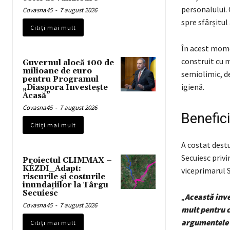
personalului. 
Covasna45
-
7 august 2026
spre sfârșitul 
Citiți mai mult
În acest momen
construit cu m
Guvernul alocă 100 de
milioane de euro
semiolimic, de
pentru Programul
igienă.
„Diaspora Investește
Acasă”
Covasna45
-
7 august 2026
Benefici
Citiți mai mult
A costat destu
Secuiesc privi
Proiectul CLIMMAX –
KÉZDI_Adapt:
viceprimarul S
riscurile și costurile
inundațiilor la Târgu
Secuiesc
„
Această inve
Covasna45
-
7 august 2026
mult pentru ca
argumentele p
Citiți mai mult