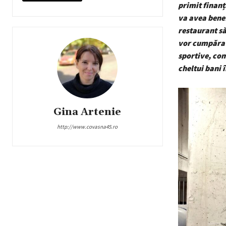
primit finanț
va avea benef
restaurant să
vor cumpăra c
sportive, comp
cheltui bani 
Gina Artenie
http://www.covasna45.ro