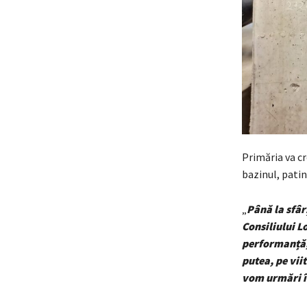
Primăria va c
bazinul, patin
„
Până la sfâr
Consiliului L
performanță, 
putea, pe vii
vom urmări 