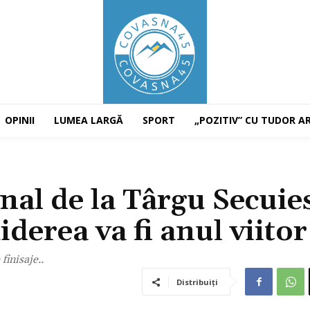
OPINII
LUMEA LARGĂ
SPORT
„POZITIV” CU TUDOR A
nal de la Târgu Secuie
iderea va fi anul viitor
finisaje..
Distribuiți