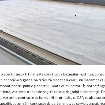
 a acestui an va fi finalizată construcția bazinului multifuncțional
hiar dacă va fi gata și va fi făcută recepția lucrării, nu înseamnă că 
mediat pentru public și sportivi. Odată ce muncitorii își vor strânge
ntierul, vor urma o serie de pași ce țin mai degrabă de birocrație. P
U, vor urma contracte cu furnizorii de utilități, cu DSP, cu alte autori
poziții, autorizări, contracte de parteneriat, de servicii, angajarea