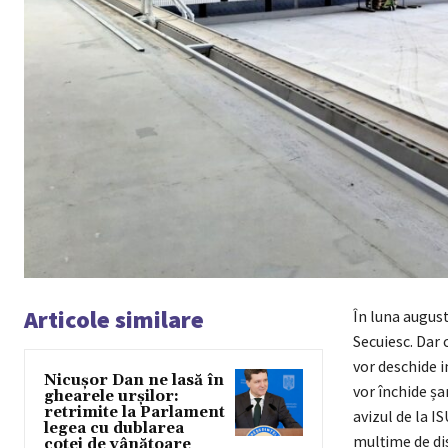
Articole similare
În luna august
Secuiesc. Dar c
vor deschide i
Nicușor Dan ne lasă în
vor închide șa
ghearele urșilor:
retrimite la Parlament
avizul de la IS
legea cu dublarea
mulțime de dis
cotei de vânătoare