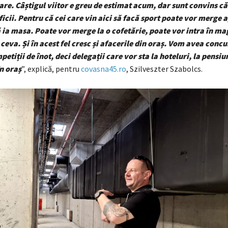
are. Câștigul viitor e greu de estimat acum, dar sunt convins că
icii. Pentru că cei care vin aici să facă sport poate vor merge a
 ia masa. Poate vor merge la o cofetărie, poate vor intra în ma
eva. Și în acest fel cresc și afacerile din oraș. Vom avea concu
etiții de înot, deci delegații care vor sta la hoteluri, la pensiu
în oraș
”, explică, pentru
covasna45.ro
, Szilveszter Szabolcs.