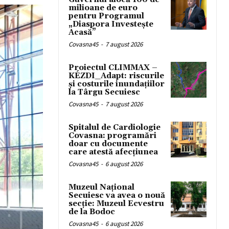
milioane de euro
pentru Programul
„Diaspora Investește
Acasă”
Covasna45
-
7 august 2026
Proiectul CLIMMAX –
KÉZDI_Adapt: riscurile
și costurile inundațiilor
la Târgu Secuiesc
Covasna45
-
7 august 2026
Spitalul de Cardiologie
Covasna: programări
doar cu documente
care atestă afecțiunea
Covasna45
-
6 august 2026
Muzeul Național
Secuiesc va avea o nouă
secție: Muzeul Ecvestru
de la Bodoc
Covasna45
-
6 august 2026