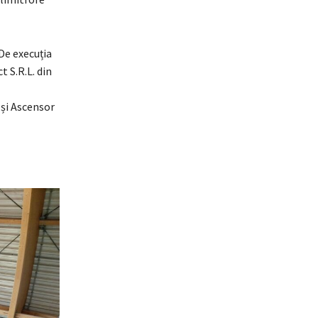
 De execuția
t S.R.L. din
și Ascensor