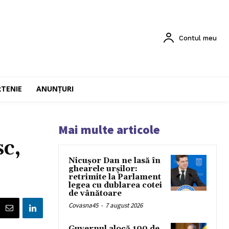
Contul meu
RTENIE
ANUNȚURI
Mai multe articole
sc,
Nicușor Dan ne lasă în
ghearele urșilor:
retrimite la Parlament
legea cu dublarea cotei
de vânătoare
Covasna45
-
7 august 2026
Guvernul alocă 100 de