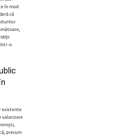
ate în mod
deră că
iturilor
tămătoare,
diții
într-o
ublic
în
r existente
e salarizare
himiști,
ică, precum