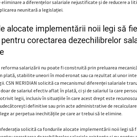
eliminare a diferențelor salariale nejustificate și de reducere a liti
licarea neunitară a legislației.
e alocate implementării noii legi să fi
e pentru corectarea dezechilibrelor sala
te
reforma salarizării nu poate fi construită prin preluarea mecanic
 în plată, stabilite uneori în mod eronat sau ca rezultat al unor int
egii. CSN MERIDIAN solicită ca mecanismul diferenței salariale tranz
oar de salariul efectiv aflat în plată, ci și de salariul la care pers
trivit legii, inclusiv în situațiile în care acest drept este recunoscu
judecătorești definitive sau prin acte administrative de recalculare.
lege ar perpetua inechitățile pe care ar trebui să le elimine.
ederația solicită ca fondurile alocate implementării noii legi să fi
pentru corectarea dezechilibrelor salariale existente și nu pentru