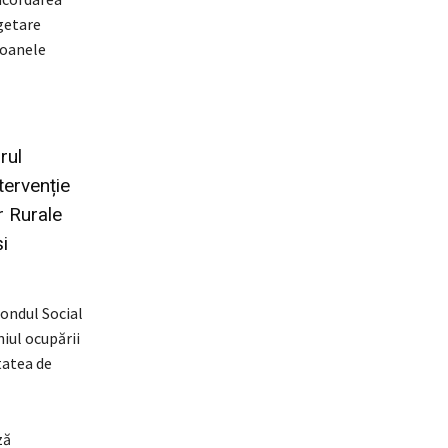
ugetare
soanele
rul
tervenție
r Rurale
i
ondul Social
iul ocupării
tatea de
ză