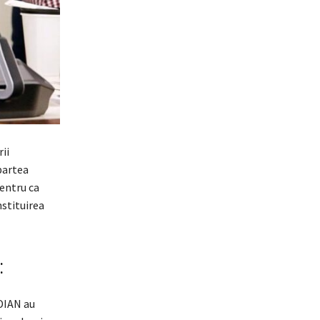
ii
partea
pentru ca
nstituirea
:
IDIAN au