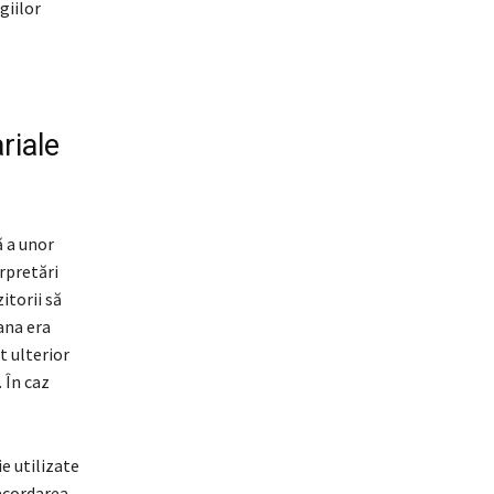
giilor
e
riale
ă a unor
erpretări
itorii să
oana era
t ulterior
 În caz
e utilizate
 acordarea