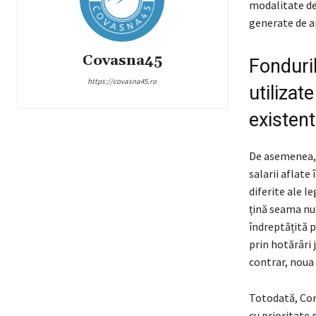
modalitate de 
generate de ap
Covasna45
Fonduril
https://covasna45.ro
utilizat
existen
De asemenea, 
salarii aflate
diferite ale l
țină seama nu d
îndreptățită po
prin hotărâri 
contrar, noua 
Totodată, Conf
cu prioritate 