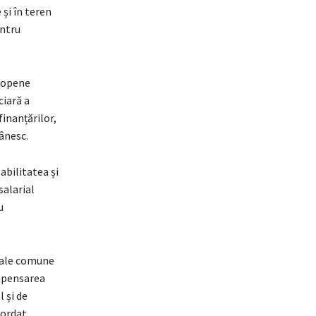
și în teren
entru
uropene
ciară a
finanțărilor,
ânesc.
abilitatea și
salarial
u
iale comune
ompensarea
 și de
cordat