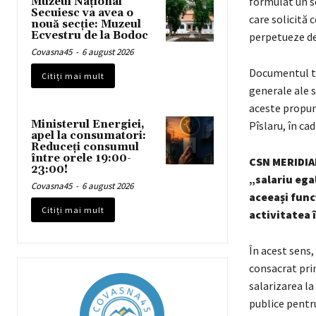
formulat un se
Muzeul Național
Secuiesc va avea o
care solicită 
nouă secție: Muzeul
Ecvestru de la Bodoc
perpetueze de
Covasna45
-
6 august 2026
Documentul tr
Citiți mai mult
generale ale sa
aceste propun
Ministerul Energiei,
Pîslaru, în cad
apel la consumatori:
Reduceți consumul
între orele 19:00-
CSN MERIDIAN
23:00!
„salariu ega
Covasna45
-
6 august 2026
aceeași func
Citiți mai mult
activitatea 
În acest sens
consacrat prin
salarizarea la
publice pentru