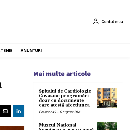
Contul meu
RTENIE
ANUNȚURI
Mai multe articole
a
Spitalul de Cardiologie
Covasna: programări
doar cu documente
care atestă afecțiunea
Covasna45
-
6 august 2026
Muzeul Național
Secuiesc va avea o nouă