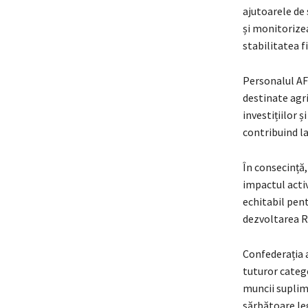
ajutoarele de 
și monitorizea
stabilitatea f
Personalul AF
destinate agri
investițiilor ș
contribuind la
În consecință,
impactul activ
echitabil pen
dezvoltarea R
Confederația 
tuturor categ
muncii suplime
sărbătoare leg