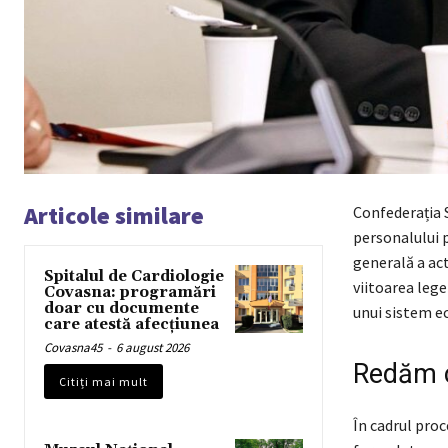
Articole similare
Confederația S
personalului p
generală a act
Spitalul de Cardiologie
viitoarea lege
Covasna: programări
doar cu documente
unui sistem ech
care atestă afecțiunea
Covasna45
-
6 august 2026
Redăm c
Citiți mai mult
În cadrul proc