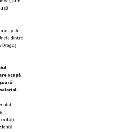
ional, prin
au să
rincipiile
 Unele dintre
u Dragoș
iul
care ocupă
ășoară
salarial.
smului
e
torități
icientă