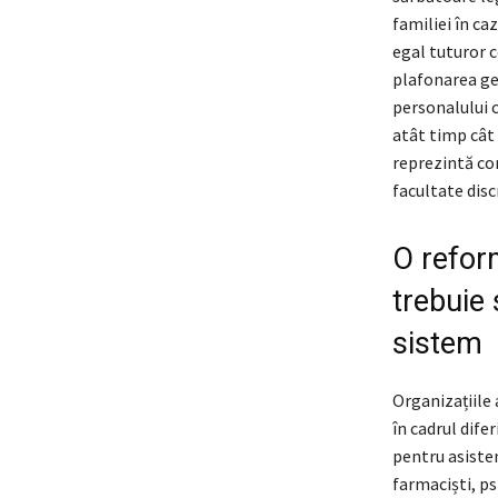
familiei în ca
egal tuturor c
plafonarea ge
personalului c
atât timp cât 
reprezintă con
facultate disc
O reform
trebuie 
sistem
Organizațiile 
în cadrul difer
pentru asisten
farmaciști, p