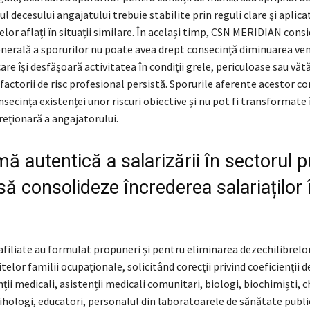
zul decesului angajatului trebuie stabilite prin reguli clare și aplic
elor aflați în situații similare. În același timp, CSN MERIDIAN consi
nerală a sporurilor nu poate avea drept consecință diminuarea ven
are își desfășoară activitatea în condiții grele, periculoase sau vă
factorii de risc profesional persistă. Sporurile aferente acestor con
secința existenței unor riscuri obiective și nu pot fi transformate 
reționară a angajatorului.
ă autentică a salarizării în sectorul p
să consolideze încrederea salariaților 
afiliate au formulat propuneri și pentru eliminarea dezechilibrelo
itelor familii ocupaționale, solicitând corecții privind coeficienții d
ții medicali, asistenții medicali comunitari, biologi, biochimiști, c
sihologi, educatori, personalul din laboratoarele de sănătate publ