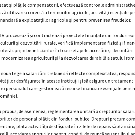
stat și plățile compensatorii, efectuează controale administrative 
ză utilizarea corectă a terenurilor agricole, activități esențiale p
inanciară a exploatațiilor agricole și pentru prevenirea fraudelor.
IR procesează și contractează proiectele finanțate din fonduri e
culturii și dezvoltării rurale, verifică implementarea fizică și finan
i oferă sprijin beneficiarilor în toate etapele accesării și decontării 
 modernizarea agriculturii și la dezvoltarea durabilă a satului rom
 noua Lege a salarizării trebuie să reflecte complexitatea, respons
ităților desfășurate în aceste instituții și să asigure un tratament 
tru personalul care gestionează resurse financiare esențiale pentr
omâniei.
a propus, de asemenea, reglementarea unitară a drepturilor salar
oriilor de personal plătit din fonduri publice. Drepturi precum c
ntare, plata activității desfășurate în zilele de repaus săptămânal
ală, acordarea sporurilor pentru condiții de muncă sau sprijinul a