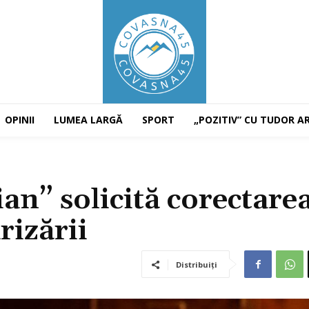
OPINII
LUMEA LARGĂ
SPORT
„POZITIV” CU TUDOR A
an” solicită corectare
rizării
Distribuiți