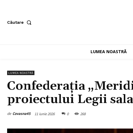
Căutare
LUMEA NOASTRĂ
LUMEA NOASTRĂ
Confederația „Meridi
proiectului Legii sala
de
Covasna45
11 iunie 2026
0
268