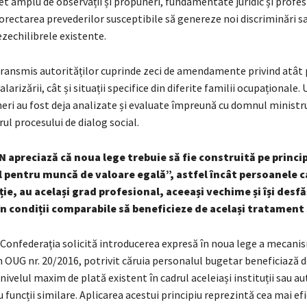
t amplu de observații și propuneri, fundamentate juridic și profes
corectarea prevederilor susceptibile să genereze noi discriminări s
zechilibrele existente.
ansmis autorităților cuprinde zeci de amendamente privind atât p
larizării, cât și situații specifice din diferite familii ocupaționale.
eri au fost deja analizate și evaluate împreună cu domnul ministr
rul procesului de dialog social.
 apreciază că noua lege trebuie să fie construită pe princip
l pentru muncă de valoare egală”, astfel încât persoanele 
ție, au același grad profesional, aceeași vechime și își desf
în condiții comparabile să beneficieze de același tratament 
, Confederația solicită introducerea expresă în noua lege a mecani
 OUG nr. 20/2016, potrivit căruia personalul bugetar beneficiază d
 nivelul maxim de plată existent în cadrul aceleiași instituții sau au
 funcții similare. Aplicarea acestui principiu reprezintă cea mai ef