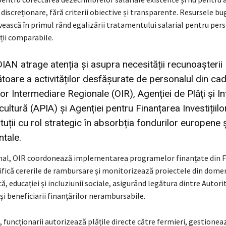
discreționare, fără criterii obiective și transparente. Resursele b
vească în primul rând egalizării tratamentului salarial pentru per
ații comparabile.
N atrage atenția și asupra necesității recunoașterii
oare a activităților desfășurate de personalul din cad
r Intermediare Regionale (OIR), Agenției de Plăți și In
cultură (APIA) și Agenției pentru Finanțarea Investițiilo
ituții cu rol strategic în absorbția fondurilor europene ș
tale.
onal, OIR coordonează implementarea programelor finanțate din F
ifică cererile de rambursare și monitorizează proiectele din domen
ă, educației și incluziunii sociale, asigurând legătura dintre Autori
 beneficiarii finanțărilor nerambursabile.
, funcționarii autorizează plățile directe către fermieri, gestionea