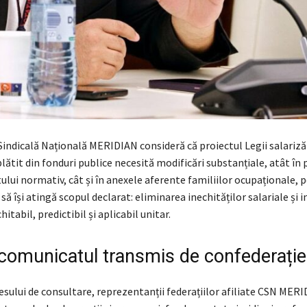
indicală Națională MERIDIAN consideră că proiectul Legii salarizăr
lătit din fonduri publice necesită modificări substanțiale, atât în 
ului normativ, cât și în anexele aferente familiilor ocupaționale, 
 să își atingă scopul declarat: eliminarea inechităților salariale și i
itabil, predictibil și aplicabil unitar.
omunicatul transmis de confederație
esului de consultare, reprezentanții federațiilor afiliate CSN MER