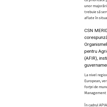
unor majorări 
trebuie să ser
aflate în situ
CSN MERIDIA
corespunzăt
Organismelo
pentru Agri
(AFIR), inst
guvernamen
La nivel regi
European, ver
forței de munc
Management și
În cadrul APIA