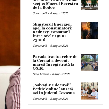
secție: Muzeul Ecvestru
de la Bodoc
Covasna45
-
6 august 2026
Ministerul Energiei,
apel la consumatori:
Reduceți consumul
între orele 19:00-
23:00!
Covasna45
-
6 august 2026
Parada tractoarelor de
la Cernat a devenit
marcă înregistrată la
OSIM
Gina Artenie
-
6 august 2026
„Salvați-ne de urși!”
Petiție online lansată
azi în județul Covasna
Covasna45
-
5 august 2026