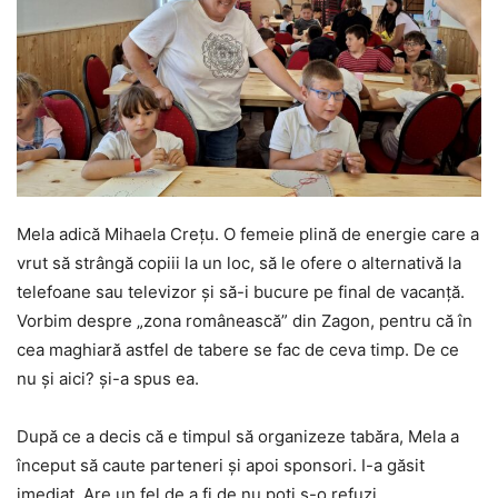
Mela adică Mihaela Crețu. O femeie plină de energie care a
vrut să strângă copiii la un loc, să le ofere o alternativă la
telefoane sau televizor și să-i bucure pe final de vacanță.
Vorbim despre „zona românească” din Zagon, pentru că în
cea maghiară astfel de tabere se fac de ceva timp. De ce
nu și aici? și-a spus ea.
După ce a decis că e timpul să organizeze tabăra, Mela a
început să caute parteneri și apoi sponsori. I-a găsit
imediat. Are un fel de a fi de nu poți s-o refuzi.