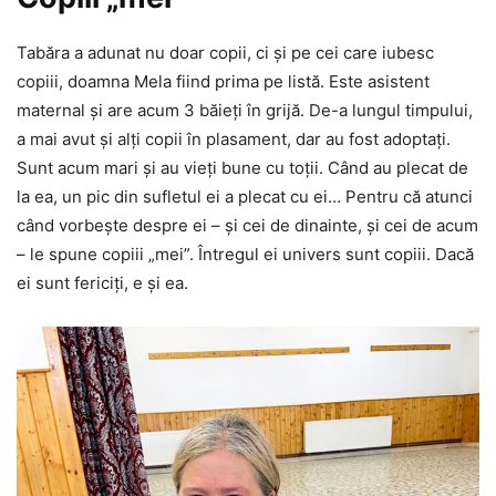
Tabăra a adunat nu doar copii, ci și pe cei care iubesc
copiii, doamna Mela fiind prima pe listă. Este asistent
maternal și are acum 3 băieți în grijă. De-a lungul timpului,
a mai avut și alți copii în plasament, dar au fost adoptați.
Sunt acum mari și au vieți bune cu toții. Când au plecat de
la ea, un pic din sufletul ei a plecat cu ei… Pentru că atunci
când vorbește despre ei – și cei de dinainte, și cei de acum
– le spune copiii „mei”. Întregul ei univers sunt copiii. Dacă
ei sunt fericiți, e și ea.