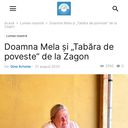
Acasă
Lumea noastră
Doamna Mela și „Tabăra de poveste” de la
Zagon
Lumea noastră
Doamna Mela și „Tabăra de
poveste” de la Zagon
2550
0
De
Gina Artenie
-
31 august 2025