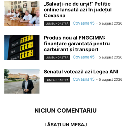
„Salvați-ne de urși!” Petiție
online lansată azi în județul
Covasna
Covasna45
-
5 august 2026
LUMEA NOASTRĂ
Produs nou al FNGCIMM:
finanțare garantată pentru
carburant și transport
Covasna45
-
5 august 2026
LUMEA NOASTRĂ
Senatul votează azi Legea ANI
Covasna45
-
5 august 2026
LUMEA NOASTRĂ
NICIUN COMENTARIU
LĂSAȚI UN MESAJ