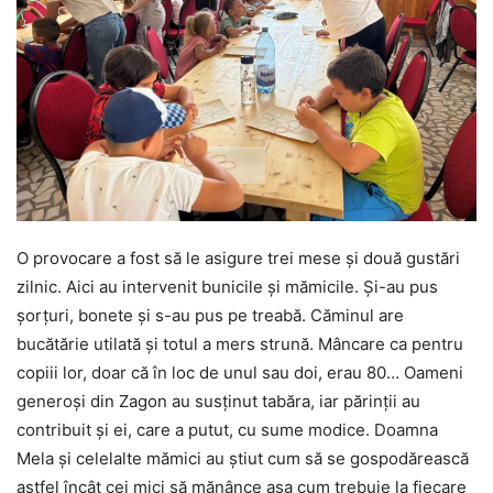
O provocare a fost să le asigure trei mese și două gustări
zilnic. Aici au intervenit bunicile și mămicile. Și-au pus
șorțuri, bonete și s-au pus pe treabă. Căminul are
bucătărie utilată și totul a mers strună. Mâncare ca pentru
copiii lor, doar că în loc de unul sau doi, erau 80… Oameni
generoși din Zagon au susținut tabăra, iar părinții au
contribuit și ei, care a putut, cu sume modice. Doamna
Mela și celelalte mămici au știut cum să se gospodărească
astfel încât cei mici să mănânce așa cum trebuie la fiecare