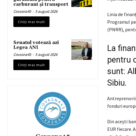
carburant și transport
Covasna45
-
5 august 2026
Linia de fina
Programul pen
Citiți mai mult
(PNRR), pentru
Senatul votează azi
La finan
Legea ANI
Covasna45
-
5 august 2026
pentru o
Citiți mai mult
sunt: Al
Sibiu.
Antreprenorii 
fonduri europe
Din acești ban
EUR fiecare. A