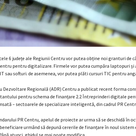
cele 6 județe ale Regiunii Centru vor putea obține noi granturi de c
entru pentru digitalizare. Firmele vor putea cumpăra laptopuri și 
 sau softuri. de asemenea, vor putea plăti cursuri TIC pentru anga
u Dezvoltare Regională (ADR) Centru a publicat recent forma con
itantului pentru schema de finanțare 2.2 Întreprinderi digitale pen
sată – sectoarele de specializare inteligentă, din cadrul PR Cent
darului PR Centru, apelul de proiecte ar urma să se deschidă în o
beneficiare urmând să depună cererile de finanțare în noul sistem 
ână atunci, ghidul se mai poate modifica.