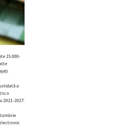
âte 15.000-
alte
jați.
solidată a
tru o
ru 2021-2027.
ctombrie
electronic