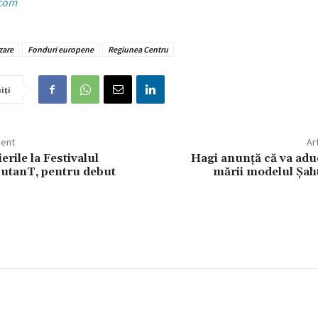
com
zare
Fonduri europene
Regiunea Centru
iți
dent
Ar
erile la Festivalul
Hagi anunță că va adu
utanT, pentru debut
mării modelul Șaht