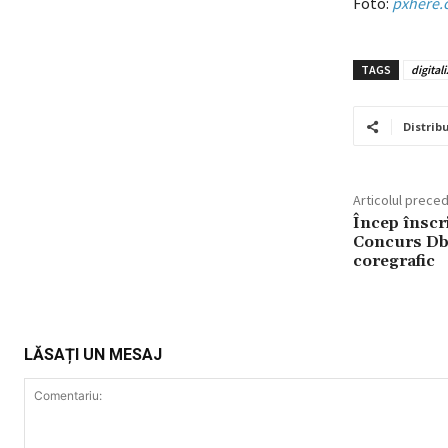
Foto:
pxhere.
TAGS
digitali
Distribu
Articolul prece
Încep înscri
Concurs Db
coregrafic
LĂSAȚI UN MESAJ