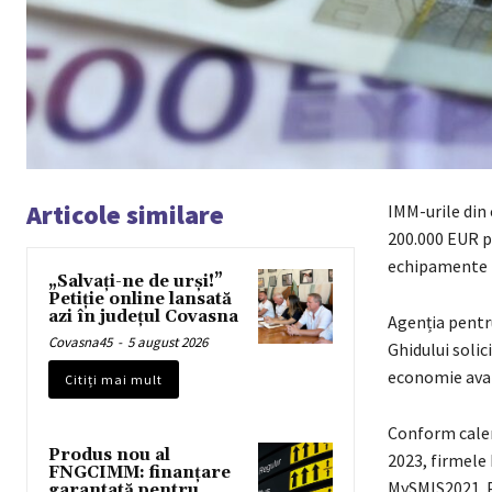
Articole similare
IMM-urile din 
200.000 EUR p
echipamente IT
„Salvați-ne de urși!”
Petiție online lansată
azi în județul Covasna
Agenția pentr
Covasna45
-
5 august 2026
Ghidului solic
economie avan
Citiți mai mult
Conform calen
Produs nou al
2023, firmele 
FNGCIMM: finanțare
MySMIS2021. P
garantată pentru