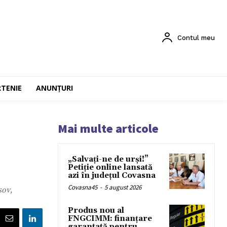
Contul meu
RTENIE
ANUNȚURI
Mai multe articole
„Salvați-ne de urși!”
Petiție online lansată
azi în județul Covasna
Covasna45
-
5 august 2026
șov,
Produs nou al
FNGCIMM: finanțare
garantată pentru