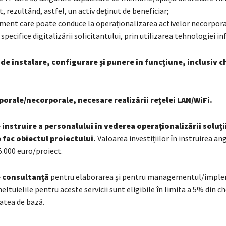
t, rezultând, astfel, un activ deținut de beneficiar;
ament care poate conduce la operaționalizarea activelor necorpor
 specifice digitalizării solicitantului, prin utilizarea tehnologiei in
 de instalare, configurare și punere in funcțiune, inclusiv c
rporale/necorporale, necesare realizării rețelei LAN/WiFi.
e instruire a personalului în vederea operaționalizării soluți
 fac obiectul proiectului.
Valoarea investițiilor în instruirea ang
5.000 euro/proiect.
de consultanță
pentru elaborarea și pentru managementul/impl
heltuielile pentru aceste servicii sunt eligibile în limita a 5% din ch
atea de bază.