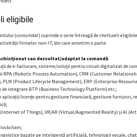
roiect.
i eligibile
antului (consolidat) cuprinde o serie întreagă de cheltuieli eligibil
activității firmelor non-IT, din care amintim o parte:
achiziționat sau dezvoltat/adaptat la comandă
:
ții de e-facturare, sisteme/soluții pentru circuit digitalizat de c
ii RPA (Robotic Process Automation), CRM (Customer Relationsh
 PLM (Product Lifecycle Management), ERP (Enterprise Resource
te de integrare BTP (Business Technology Platform) etc.;
de aplicații/licențe pentru gestiune financiară, gestiune furnizori, r
ică;
(Internet of Things), VR/AR (Virtual/Augmented Reality) și AI (Arti
blockchain;
ingvistice bazate pe inteligență artificială, tehnologii vocale, cha