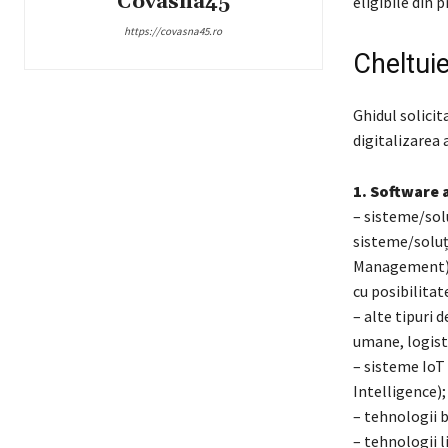
Covasna45
eligibile din p
https://covasna45.ro
Cheltuiel
Ghidul solicit
digitalizarea 
1. Software 
– sisteme/solu
sisteme/soluț
Management),
cu posibilita
– alte tipuri 
umane, logist
– sisteme IoT 
Intelligence);
– tehnologii 
– tehnologii l