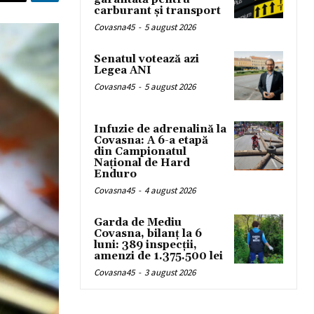
carburant și transport
Covasna45
-
5 august 2026
Senatul votează azi
Legea ANI
Covasna45
-
5 august 2026
Infuzie de adrenalină la
Covasna: A 6-a etapă
din Campionatul
Național de Hard
Enduro
Covasna45
-
4 august 2026
Garda de Mediu
Covasna, bilanț la 6
luni: 389 inspecții,
amenzi de 1.375.500 lei
Covasna45
-
3 august 2026