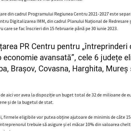
nțare din cadrul Programului Regiunea Centru 2021-2027 este separ
tru Digitalizarea IMM, din cadrul Planului Național de Redresare ș
 care se fac înscrieri din 15 februarie până pe 30 iunie 2023.
țarea PR Centru pentru „întreprinderi d
 economie avansată”, cele 6 județe eli
ba, Brașov, Covasna, Harghita, Mureș 
de aici vor avea la dispoziție un buget total de 32 de milioane de eu
ne și de la bugetul de stat.
i, firmele eligibile vor putea obține ajutoare de minimis de câte 1
ntreprenorul trebuie să asigure și el măcar 10% din valoarea chelt