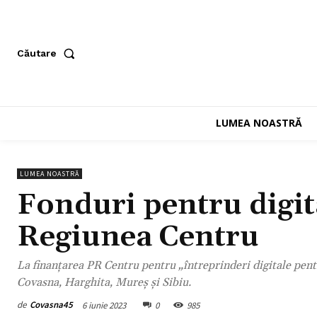
Căutare
LUMEA NOASTRĂ
LUMEA NOASTRĂ
Fonduri pentru digit
Regiunea Centru
La finanțarea PR Centru pentru „întreprinderi digitale pentr
Covasna, Harghita, Mureș și Sibiu.
de
Covasna45
6 iunie 2023
0
985