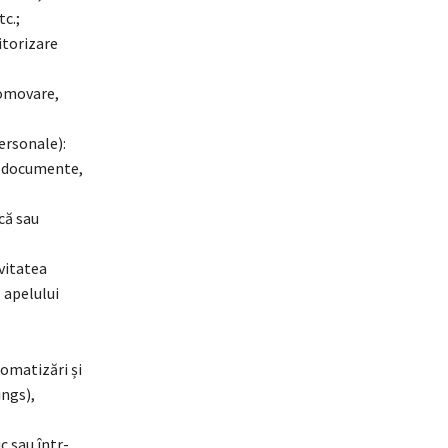
c.;
itorizare
romovare,
personale):
de documente,
că sau
ivitatea
l apelului
tomatizări și
ngs),
c sau într-