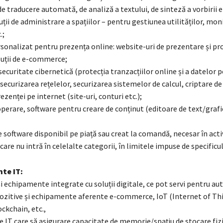
 traducere automată, de analiză a textului, de sinteză a vorbirii et
ții de administrare a spațiilor – pentru gestiunea utilităților, mon
.;
rsonalizat pentru prezența online: website-uri de prezentare și p
uții de e-commerce;
securitate cibernetică (protecția tranzacțiilor online și a datelor 
 securizarea rețelelor, securizarea sistemelor de calcul, criptare 
ezenței pe internet (site-uri, conturi etc.);
perare, software pentru creare de conținut (editoare de text/grafi
de software disponibil pe piață sau creat la comandă, necesar în act
 care nu intră în celelalte categorii, în limitele impuse de specificu
te IT:
și echipamente integrate cu soluții digitale, ce pot servi pentru au
pozitive și echipamente aferente e-commerce, IoT (Internet of Thi
ckchain, etc.,
IT care să asigurare capacitate de memorie/spațiu de stocare fizi