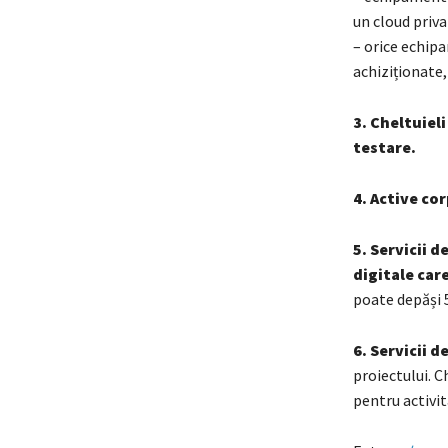
un cloud priva
– orice echip
achiziționate,
3. Cheltuieli
testare.
4. Active co
5.
Servicii d
digitale care
poate depăși 
6. Servicii 
proiectului. C
pentru activit