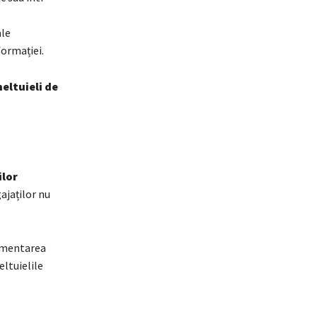
ale
formației.
heltuieli de
ilor
ajaților nu
ementarea
eltuielile