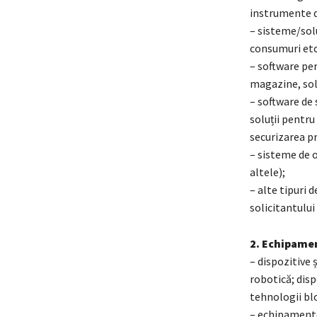
instrumente de
– sisteme/solu
consumuri etc
– software pe
magazine, sol
– software de 
soluții pentru
securizarea pr
– sisteme de o
altele);
– alte tipuri 
solicitantului
2. Echipamen
– dispozitive 
robotică; dis
tehnologii blo
– echipamente 