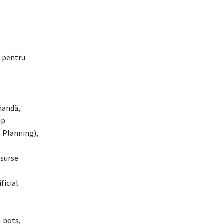
e pentru
omandă,
ip
 Planning),
esurse
ficial
t-bots,