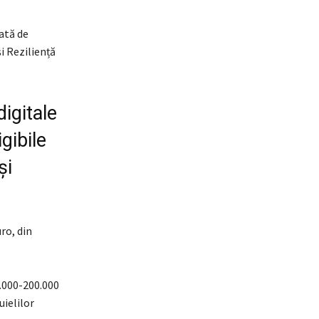
ată de
i Reziliență
igitale
gibile
și
ro, din
5.000-200.000
uielilor