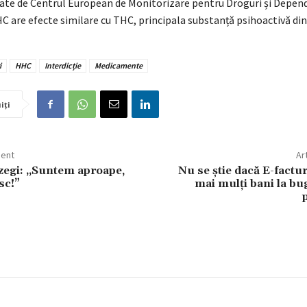
itate de Centrul European de Monitorizare pentru Droguri și Depen
 are efecte similare cu THC, principala substanță psihoactivă din
i
HHC
Interdicție
Medicamente
iți
dent
Ar
zegi: „Suntem aproape,
Nu se știe dacă E-factu
sc!”
mai mulți bani la bu