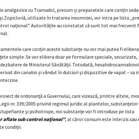
 analgezice cu Tramadol, precum și preparatele care conțin seda
 Zopiclonă, utilizate în tratarea insomniei, vor intra pe lista „pr
trol naţional”. Autoritățile au constatat că sunt tot mai frecvent f
nal.
camentele care conțin aceste substanțe nu vor mai putea fi elibera
țete simple. Se vor elibera doar pe formulare speciale, securizate, 
n dezbatere de Ministerul Sănătății. Totodată, hexahidrocannabino
rivat din canabis și vândut în dulciuri și dispozitive de vapat – va i
nterzise.
proiect de ordonanţă a Guvernului, care vizează, printre altele, mod
gii nr. 339/2005 privind regimul juridic al plantelor, substanţelor 
tupefiante şi psihotrope, noi substanțe vor fi introduse pe lista
 aflate sub control naţional”
, al căror consum este interzis sau
e condiții.