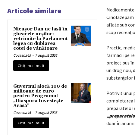
Articole similare
Medicamentele
Cinolazepam şi
aflate sub con
Nicușor Dan ne lasă în
scop recreațio
ghearele urșilor:
retrimite la Parlament
legea cu dublarea
Practic, medi
cotei de vânătoare
farmacii pe re
Covasna45
-
7 august 2026
proiect pus î
Citiți mai mult
un drog nou, de
substanțelor i
Guvernul alocă 100 de
milioane de euro
Potrivit unui 
pentru Programul
completarea Le
„Diaspora Investește
Acasă”
preparatelor s
Covasna45
-
7 august 2026
„preparatelor
doar în anumit
Citiți mai mult