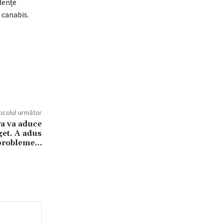
dențe
 canabis.
ticolul următor
ra va aduce
get. A adus
probleme…