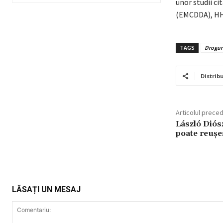
unor studii c
(EMCDDA), HHC
TAGS
Drogur
Distribu
Articolul prece
László Diós
poate reușe
LĂSAȚI UN MESAJ