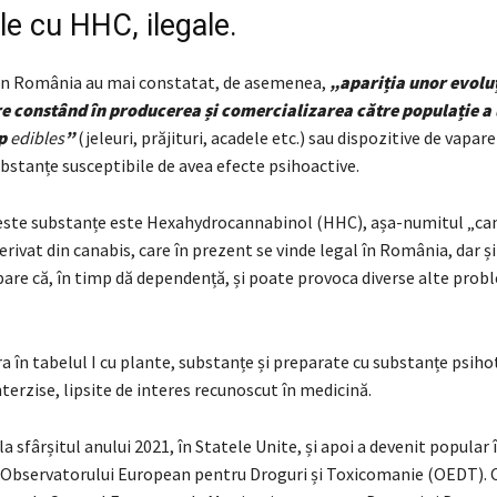
e cu HHC, ilegale.
din România au mai constatat, de asemenea,
„apariția unor evoluț
e constând în producerea și comercializarea către populație a
ip
edibles
”
(jeleuri, prăjituri, acadele etc.) sau dispozitive de vapar
bstanțe susceptibile de avea efecte psihoactive.
este substanțe este Hexahydrocannabinol (HHC), așa-numitul „can
rivat din canabis, care în prezent se vinde legal în România, dar și 
pare că, în timp dă dependență, și poate provoca diverse alte prob
a în tabelul I cu plante, substanțe și preparate cu substanțe psiho
terzise, lipsite de interes recunoscut în medicină.
a sfârșitul anului 2021, în Statele Unite, și apoi a devenit popular 
t Observatorului European pentru Droguri și Toxicomanie (OEDT).