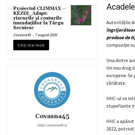
Acadelel
Proiectul CLIMMAX –
KÉZDI_Adapt:
riscurile și costurile
Autoritățile 
inundațiilor la Târgu
Secuiesc
îngrijorătoar
Covasna45
-
7 august 2026
produse de t
compoziție su
Citiți mai mult
Una dintre ac
Un nou drog de
europene. Se 
sănătate.
HHC-ul va intr
stupefiante in
Covasna45
HHC a apărut l
https://covasna45.ro
2022, potrivi