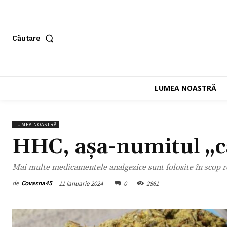
Căutare
LUMEA NOASTRĂ
LUMEA NOASTRĂ
HHC, așa-numitul „can
Mai multe medicamentele analgezice sunt folosite în scop r
de
Covasna45
11 ianuarie 2024
0
2861