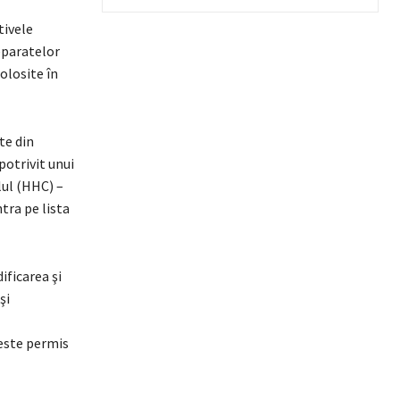
tivele
eparatelor
olosite în
te din
potrivit unui
lul (HHC) –
ntra pe lista
ificarea şi
şi
 este permis