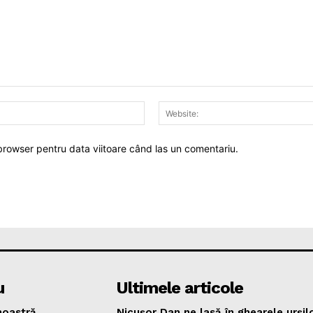
Email:*
 browser pentru data viitoare când las un comentariu.
u
Ultimele articole
oastră
Nicușor Dan ne lasă în ghearele urșilo