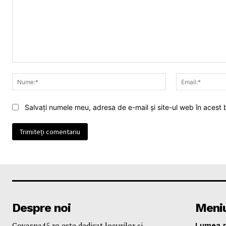
Comentariu:
Nume:*
Salvați numele meu, adresa de e-mail și site-ul web în acest
Despre noi
Meni
Covasna45.ro este dedicat locurilor și
Lumea n