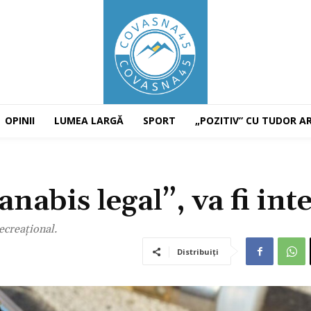
OPINII
LUMEA LARGĂ
SPORT
„POZITIV” CU TUDOR A
abis legal”, va fi inte
ecreațional.
Distribuiți