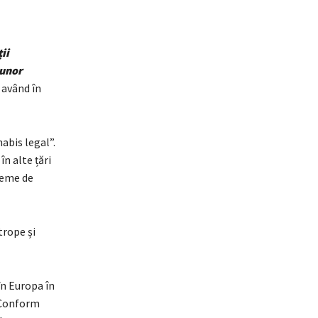
ii
 unor
e având în
abis legal”.
în alte țări
leme de
trope și
în Europa în
 Conform