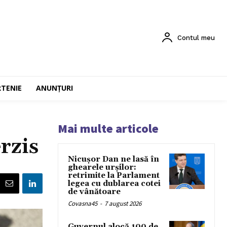
Contul meu
RTENIE
ANUNȚURI
Mai multe articole
rzis
Nicușor Dan ne lasă în
ghearele urșilor:
retrimite la Parlament
legea cu dublarea cotei
de vânătoare
Covasna45
-
7 august 2026
Guvernul alocă 100 de