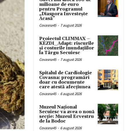
milioane de euro
pentru Programul
„Diaspora Investește
Acasă”
Covasna45
-
7 august 2026
Proiectul CLIMMAX –
KÉZDI_Adapt: riscurile
și costurile inundațiilor
la Târgu Secuiesc
Covasna45
-
7 august 2026
Spitalul de Cardiologie
Covasna: programări
doar cu documente
care atestă afecțiunea
Covasna45
-
6 august 2026
Muzeul Național
Secuiesc va avea o nouă
secție: Muzeul Ecvestru
de la Bodoc
Covasna45
-
6 august 2026