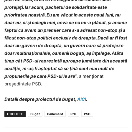
protejaţi. Iar acum, pachetul de solidaritate este
prioritatea noastră. Eu am văzut în aceste nouă luni, nu
doar eu, ci şi colegii mei, ceva ce nu mi-a plăcut, şi anume
faptul că avem un premier care s-a adresat non-stop şi a
făcut non-stop politici exclusiv de dreapta. Dacă ar fi fost
doar un guvern de dreapta, un guvern care să protejeze
doar multinaţionalele, oamenii bogaţi, aş înţelege. Atâta
timp cât PSD-ul reprezintă aproape jumătate din această
coaliţie, m-aş fi aşteptat să se ţină cont mai mult de
propunerile pe care PSD-ul le are
”, a menţionat
preşedintele PSD.
Detalii despre proiectul de buget,
AICI
.
ETICHETE
Buget
Parlament
PNL
PSD