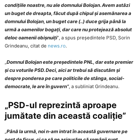
condiţiile noastre, nu ale domnului Bolojan. Avem astăzi
un buget de dreapta, făcut după chipul şi asemănarea a
domnului Bolojan, un buget care (..) duce grija până la
urmă a oamenilor bogaţi, dar care nu protejează absolut
deloc oamenii obişnuiţi
”, a spus preşedintele PSD, Sorin
Grindeanu, citat de
news.ro
.
„
Domnul Bolojan este preşedintele PNL, dar este premier
şi cu voturile PSD. Deci, aici ar trebui să discutăm şi
despre ponderea pe care politicile de stânga, social-
democrate, le are în guvern”
, a subliniat Grindeanu.
„PSD-ul reprezintă aproape
jumătate din această coaliţie”
„
Până la urmă, noi n-am intrat în această guvernare pe
post de ficus, ci ca să ne asigurăm că românii sunt