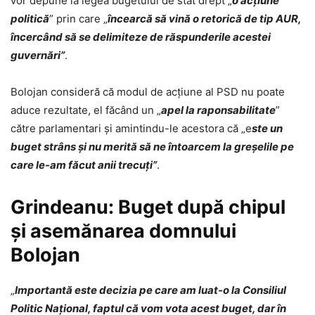
vor depune la legea bugetului de stat drept „
o acţiune
politică
” prin care „
încearcă să vină o retorică de tip AUR,
încercând să se delimiteze de răspunderile acestei
guvernări”
.
Bolojan consideră că modul de acţiune al PSD nu poate
aduce rezultate, el făcând un „
apel la raponsabilitate
”
către parlamentari şi amintindu-le acestora că „e
ste un
buget strâns şi nu merită să ne întoarcem la greşelile pe
care le-am făcut anii trecuţi”
.
Grindeanu: Buget după chipul
și asemănarea domnului
Bolojan
„
Importantă este decizia pe care am luat-o la Consiliul
Politic Naţional, faptul că vom vota acest buget, dar în