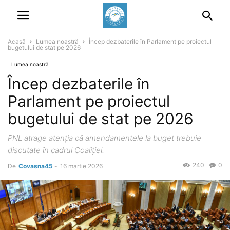
Acasă
Lumea noastră
Încep dezbaterile în Parlament pe proiectul
bugetului de stat pe 2026
Lumea noastră
Încep dezbaterile în
Parlament pe proiectul
bugetului de stat pe 2026
PNL atrage atenţia că amendamentele la buget trebuie
discutate în cadrul Coaliţiei.
240
0
De
Covasna45
-
16 martie 2026