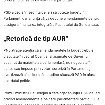
programului, se va da votul final pe buget.
PSD a decis în şedinţa de ieri să voteze bugetul în
Parlament, dar anunţă că va depune amendamente pentru
a asigura finanţarea integrală a Pachetului de Solidaritate.
„Retorică de tip AUR”
PNL atrage atenţia că amendamentele la buget trebuie
discutate în cadrul Coaliţiei şi asumate de Guvernul
susţinut de majoritatea parlamentară, nu negociate în
culise sau impuse prin voturi surpriză în Parlament şi
avertizează că orice altă atitudine situează PSD în afara
acordului politic.
Primul ministru Ilie Bolojan a catalogat anunţul PSD de ieri
privind amendamentele pe care parlamentarii partidului le