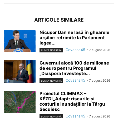
ARTICOLE SIMILARE
Nicușor Dan ne lasă în ghearele
urșilor: retrimite la Parlament
legea...
Covasna45
-
7 august 2026
LUMEA NOASTRĂ
Guvernul alocă 100 de milioane
de euro pentru Programul
„Diaspora Investește...
Covasna45
-
7 august 2026
LUMEA NOASTRĂ
Proiectul CLIMMAX –
KÉZDI_Adapt: riscurile și
costurile inundațiilor la Târgu
Secuiesc
Covasna45
-
7 august 2026
LUMEA NOASTRĂ