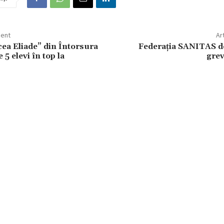
dent
Ar
cea Eliade” din Întorsura
Federația SANITAS d
 5 elevi în top la
grev