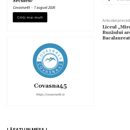
Secuiesc
Covasna45
-
7 august 2026
Citiți mai mult
Articolul prece
Liceul „Mir
Buzăului are
Bacalaureat
Covasna45
https://covasna45.ro
LĂSAȚI UN MESAJ