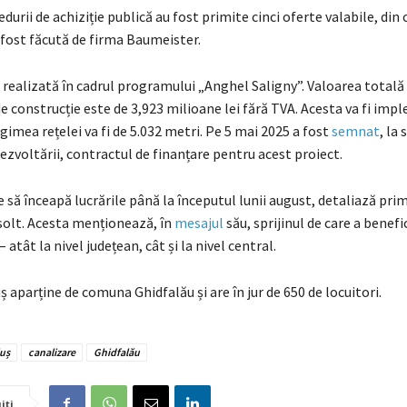
edurii de achiziție publică au fost primite cinci oferte valabile, din
 fost făcută de firma Baumeister.
fi realizată în cadrul programului „Anghel Saligny”. Valoarea totală
e construcție este de 3,923 milioane lei fără TVA. Acesta va fi imp
ngimea rețelei va fi de 5.032 metri. Pe 5 mai 2025 a fost
semnat
, la 
ezvoltării, contractul de finanțare pentru acest proiect.
să înceapă lucrările până la începutul lunii august, detaliază pri
olt. Acesta menționează, în
mesajul
său, sprijinul de care a benefi
atât la nivel județean, cât și la nivel central.
 aparține de comuna Ghidfalău și are în jur de 650 de locuitori.
uș
canalizare
Ghidfalău
iți