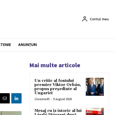
Contul meu
RTENIE
ANUNȚURI
Mai multe articole
Un critic al fostului
premier Viktor Orbán,
propus președinte al
Ungariei
Covasna45
-
9 august 2026
Mesaj cu iz istoric al lui
László Diószegi după