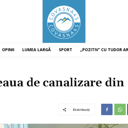
OPINII
LUMEA LARGĂ
SPORT
„POZITIV” CU TUDOR A
țeaua de canalizare din
Distribuiți