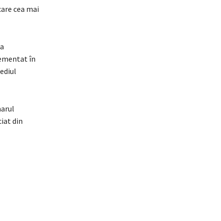
 care cea mai
 a
lementat în
sediul
marul
ciat din