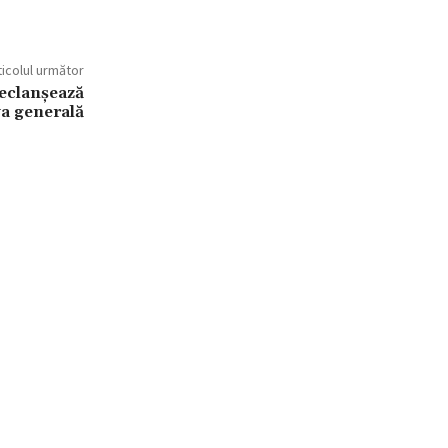
ticolul următor
eclanșează
a generală