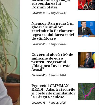
suspendarea lui
Cosmin Matei
Covasna45
-
9 august 2026
Nicușor Dan ne lasă în
ghearele urșilor:
retrimite la Parlament
legea cu dublarea cotei
de vânătoare
Covasna45
-
7 august 2026
Guvernul alocă 100 de
milioane de euro
pentru Programul
„Diaspora Investește
Acasă”
Covasna45
-
7 august 2026
Proiectul CLIMMAX –
KÉZDI_Adapt: riscurile
și costurile inundațiilor
la Târgu Secuiesc
Covasna45
-
7 august 2026