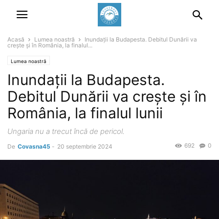
Acasă
Lumea noastră
Inundații la Budapesta. Debitul Dunării va
crește și în România, la finalul...
Lumea noastră
Inundații la Budapesta.
Debitul Dunării va crește și în
România, la finalul lunii
Ungaria nu a trecut încă de pericol.
692
0
De
Covasna45
-
20 septembrie 2024