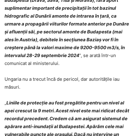
Budapesta (Drava, Sava, Tisa şi Morava), fără aport
suplimentar important de precipitații în tot bazinul
hidrografic al Dunării amonte de intrarea în ţară, ca
urmare a propagării viiturilor formate anterior pe Dunăre
şi afluenții săi, pe sectorul amonte de Budapesta (mai
ales în Austria), debitele în secţiunea Baziaş vor fi în
creştere până la valori maxime de 9200-9500 m3/s, în
intervalul 28-29 septembrie 2024
”, se arată într-un
comunicat al ministerului.
Ungaria nu a trecut încă de pericol, dar autoritățile iau
măsuri.
„
Liniile de protecție au fost pregătite pentru un nivel al
apei crescut la 9 metri. Acest nivel este mai ridicat decât
recordul precedent. Credem că am asigurat sistemul de
apărare anti-inundații al Budapestei. Apărăm cele mai
vulnerabile puncte ale orașului. Dacă nu intervine un