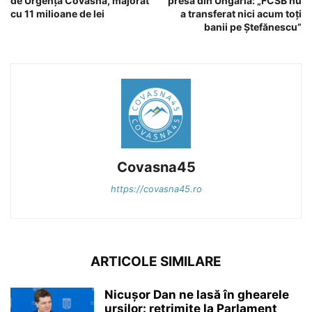
de Urgență Covasna, majorat
presa din Ungaria: „FCSB nu
cu 11 milioane de lei
a transferat nici acum toți
banii pe Ștefănescu”
Covasna45
https://covasna45.ro
ARTICOLE SIMILARE
Nicușor Dan ne lasă în ghearele
urșilor: retrimite la Parlament