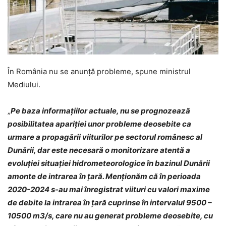
În România nu se anunță probleme, spune ministrul
Mediului.
„
Pe baza informaţiilor actuale, nu se prognozează
posibilitatea apariţiei unor probleme deosebite ca
urmare a propagării viiturilor pe sectorul românesc al
Dunării, dar este necesară o monitorizare atentă a
evoluţiei situaţiei hidrometeorologice în bazinul Dunării
amonte de intrarea în ţară. Menţionăm că în perioada
2020-2024 s-au mai înregistrat viituri cu valori maxime
de debite la intrarea în ţară cuprinse în intervalul 9500 –
10500 m3/s, care nu au generat probleme deosebite, cu