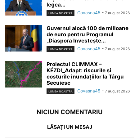
legea...
Covasna45
-
7 august 2026
LUMEA NOASTRĂ
Guvernul alocă 100 de milioane
de euro pentru Programul
„Diaspora Investește...
Covasna45
-
7 august 2026
LUMEA NOASTRĂ
Proiectul CLIMMAX –
KÉZDI_Adapt: riscurile și
costurile inundațiilor la Târgu
Secuiesc
Covasna45
-
7 august 2026
LUMEA NOASTRĂ
NICIUN COMENTARIU
LĂSAȚI UN MESAJ