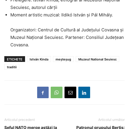
Secuiesc, autorul cărții
Moment artistic muzical: Ildikó István și Pál Mihály.
Organizatori: Centrul de Cultură al Județului Covasna și
Muzeul Național Secuiesc. Partener: Consiliul Județean
Covasna.
ETICHETE
István Kinda
meșteșug
Muzeul National Seuiesc
traditii
Articolul precedent
Articolul următor
Șeful NATO merge astăzi la
Patronul grupului Bertis: