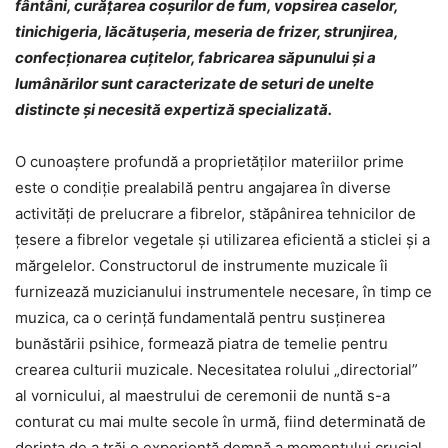
fântâni, curățarea coșurilor de fum, vopsirea caselor,
tinichigeria, lăcătușeria, meseria de frizer, strunjirea,
confecționarea cuțitelor, fabricarea săpunului și a
lumânărilor sunt caracterizate de seturi de unelte
distincte și necesită expertiză specializată.
O cunoaștere profundă a proprietăților materiilor prime
este o condiție prealabilă pentru angajarea în diverse
activități de prelucrare a fibrelor, stăpânirea tehnicilor de
țesere a fibrelor vegetale și utilizarea eficientă a sticlei și a
mărgelelor. Constructorul de instrumente muzicale îi
furnizează muzicianului instrumentele necesare, în timp ce
muzica, ca o cerință fundamentală pentru susținerea
bunăstării psihice, formează piatra de temelie pentru
crearea culturii muzicale. Necesitatea rolului „directorial”
al vornicului, al maestrului de ceremonii de nuntă s-a
conturat cu mai multe secole în urmă, fiind determinată de
dorința de a trăi o experiență demnă a momentului crucial