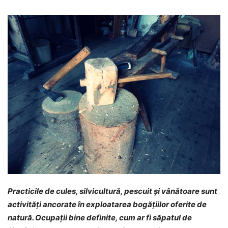
Practicile de cules, silvicultură, pescuit și vânătoare sunt
activități ancorate în exploatarea bogățiilor oferite de
natură. Ocupații bine definite, cum ar fi săpatul de