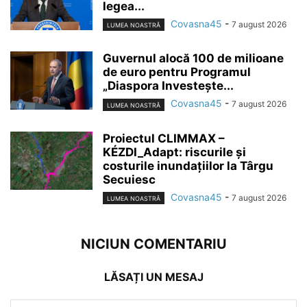
legea...
Covasna45
-
7 august 2026
LUMEA NOASTRĂ
Guvernul alocă 100 de milioane
de euro pentru Programul
„Diaspora Investește...
Covasna45
-
7 august 2026
LUMEA NOASTRĂ
Proiectul CLIMMAX –
KÉZDI_Adapt: riscurile și
costurile inundațiilor la Târgu
Secuiesc
Covasna45
-
7 august 2026
LUMEA NOASTRĂ
NICIUN COMENTARIU
LĂSAȚI UN MESAJ