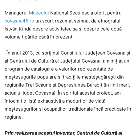
Managerul
Muzeului
Național Secuiesc a oferit pentru
covasna45.ro
un scurt rezumat semnat de etnograful
István Kinda despre activitatea sa și despre cele două
volume tipărite până în prezent:
„În anul 2013, cu sprijinul Consiliului Județean Covasna și
al Centrului de Cultură al Județului Covasna, am inițiat un
program de catalogare a valorilor reprezentate de
meșteșugurile populare și tradițiile meșteșugărești din
regiunile Trei Scaune și Depresiunea Baraolt (în linii mari,
actualul județ Covasna). În spiritul acestui proiect, am
întocmit o listă exhaustivă a modurilor de viață,
meșteșugurilor și ocupațiilor tradiționale încă practicate în
regiune.
Prin realizarea acestui inventar, Centrul de Cultură al