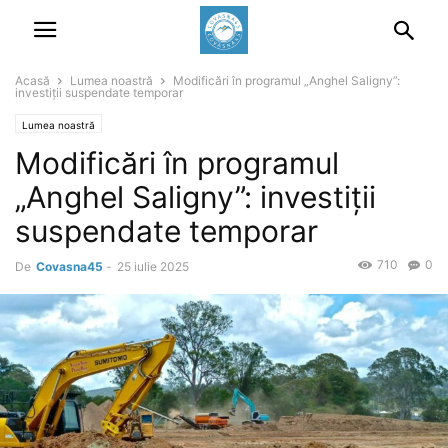
Acasă
Lumea noastră
Modificări în programul „Anghel Saligny”:
investiții suspendate temporar
Lumea noastră
Modificări în programul
„Anghel Saligny”: investiții
suspendate temporar
710
0
De
Covasna45
-
25 iulie 2025