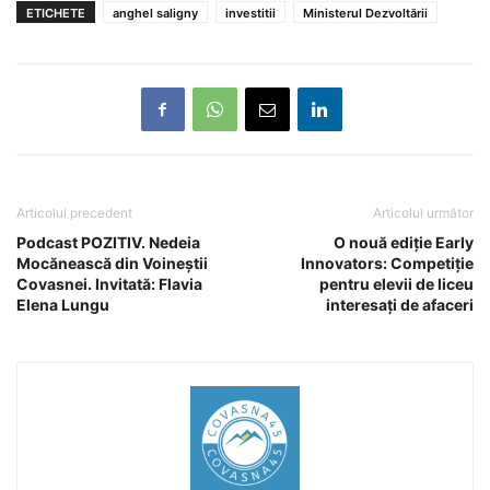
ETICHETE
anghel saligny
investitii
Ministerul Dezvoltării
Articolul precedent
Articolul următor
Podcast POZITIV. Nedeia
O nouă ediție Early
Mocănească din Voineștii
Innovators: Competiție
Covasnei. Invitată: Flavia
pentru elevii de liceu
Elena Lungu
interesați de afaceri