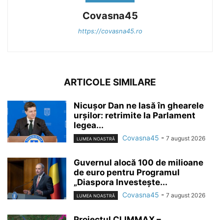
Covasna45
https://covasna45.ro
ARTICOLE SIMILARE
Nicușor Dan ne lasă în ghearele
urșilor: retrimite la Parlament
legea...
Covasna45
-
7 august 2026
LUMEA NOASTRĂ
Guvernul alocă 100 de milioane
de euro pentru Programul
„Diaspora Investește...
Covasna45
-
7 august 2026
LUMEA NOASTRĂ
Proiectul CLIMMAX –