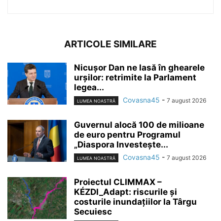
ARTICOLE SIMILARE
Nicușor Dan ne lasă în ghearele
urșilor: retrimite la Parlament
legea...
Covasna45
-
7 august 2026
LUMEA NOASTRĂ
Guvernul alocă 100 de milioane
de euro pentru Programul
„Diaspora Investește...
Covasna45
-
7 august 2026
LUMEA NOASTRĂ
Proiectul CLIMMAX –
KÉZDI_Adapt: riscurile și
costurile inundațiilor la Târgu
Secuiesc