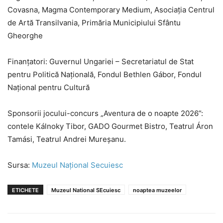
Covasna, Magma Contemporary Medium, Asociația Centrul
de Artă Transilvania, Primăria Municipiului Sfântu
Gheorghe
Finanțatori: Guvernul Ungariei – Secretariatul de Stat
pentru Politică Națională, Fondul Bethlen Gábor, Fondul
Național pentru Cultură
Sponsorii jocului-concurs „Aventura de o noapte 2026”:
contele Kálnoky Tibor, GADO Gourmet Bistro, Teatrul Áron
Tamási, Teatrul Andrei Mureșanu.
Sursa:
Muzeul Național Secuiesc
ETICHETE
Muzeul National SEcuiesc
noaptea muzeelor