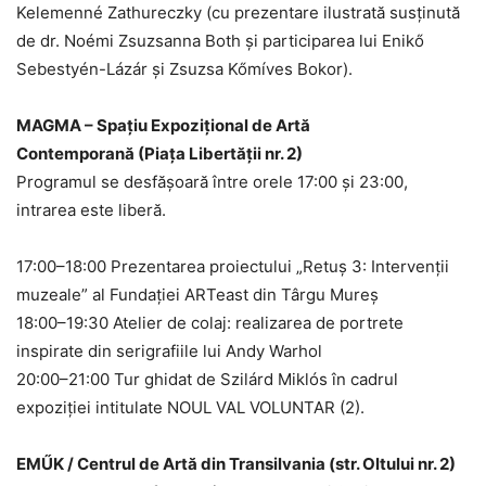
Kelemenné Zathureczky (cu prezentare ilustrată susținută
de dr. Noémi Zsuzsanna Both și participarea lui Enikő
Sebestyén-Lázár și Zsuzsa Kőmíves Bokor).
MAGMA – Spațiu Expozițional de Artă
Contemporană (Piața Libertății nr. 2)
Programul se desfășoară între orele 17:00 și 23:00,
intrarea este liberă.
17:00–18:00 Prezentarea proiectului „Retuș 3: Intervenții
muzeale” al Fundației ARTeast din Târgu Mureș
​18:00–19:30 Atelier de colaj: realizarea de portrete
inspirate din serigrafiile lui Andy Warhol
​20:00–21:00 Tur ghidat de Szilárd Miklós în cadrul
expoziției intitulate NOUL VAL VOLUNTAR (2).
EMŰK / Centrul de Artă din Transilvania (str. Oltului nr. 2)