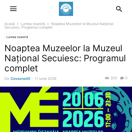
Acasă
Lumea noastră
Noaptea Muzeelor la Muzeul Național
Secuiesc: Programul complet
Lumea noastră
Noaptea Muzeelor la Muzeul
Național Secuiesc: Programul
complet
200
0
De
Covasna45
-
11 iunie 2026