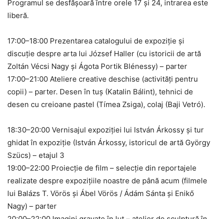
Programul se desfășoară între orele 17 și 24, intrarea este
liberă.
17:00–18:00 Prezentarea catalogului de expoziție și
discuție despre arta lui József Haller (cu istoricii de artă
Zoltán Vécsi Nagy și Ágota Portik Blénessy) – parter
​17:00–21:00 Ateliere creative deschise (activități pentru
copii) – parter. Desen în tuș (Katalin Bálint), tehnici de
desen cu creioane pastel (Tímea Zsiga), colaj (Baji Vetró).
18:30–20:00 Vernisajul expoziției lui István Árkossy și tur
ghidat în expoziție (István Árkossy, istoricul de artă György
Szücs) – etajul 3
​19:00–22:00 Proiecție de film – selecție din reportajele
realizate despre expozițiile noastre de până acum (filmele
lui Balázs T. Vörös și Ábel Vörös / Ádám Sánta și Enikő
Nagy) – parter
​20:00–22:00 Imagini gravate în lut – atelier de sculptură în