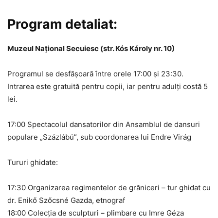
Program detaliat:
Muzeul Național Secuiesc (str. Kós Károly nr. 10)
Programul se desfășoară între orele 17:00 și 23:30.
Intrarea este gratuită pentru copii, iar pentru adulți costă 5
lei.
17:00 Spectacolul dansatorilor din Ansamblul de dansuri
populare „Százlábú”, sub coordonarea lui Endre Virág
Tururi ghidate:
17:30 Organizarea regimentelor de grăniceri – tur ghidat cu
dr. Enikő Szőcsné Gazda, etnograf
​18:00 Colecția de sculpturi – plimbare cu Imre Géza