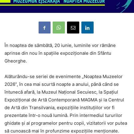
În noaptea de sâmbătă, 20 iunie, luminile vor rămâne
aprinse din nou în spațiile expoziționale din Sfântu
Gheorghe.
Alăturându-se seriei de evenimente „Noaptea Muzeelor
2026”, în cea mai scurtă noapte a anului, până când se
întunecă afară, la Muzeul Național Secuiesc, la Spațiul
Expozițional de Artă Contemporană MAGMA și la Centrul
de Artă din Transilvania, expozițiile instituțiilor vor fi
prezentate într-o nouă lumină. Prin intermediul tururilor
ghidate și al programelor pentru copii, vizitatorii vor putea
să cunoască mai în profunzime expozițiile menționate.