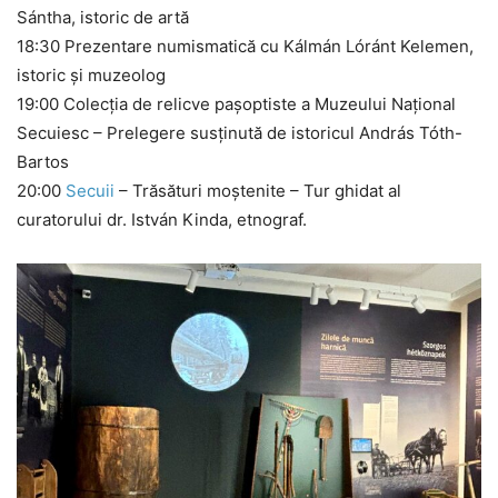
Sántha, istoric de artă
​18:30 Prezentare numismatică cu Kálmán Lóránt Kelemen,
istoric și muzeolog
​19:00 Colecția de relicve pașoptiste a Muzeului Național
Secuiesc – Prelegere susținută de istoricul András Tóth-
Bartos
​20:00
Secuii
– Trăsături moștenite – Tur ghidat al
curatorului dr. István Kinda, etnograf.