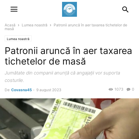
Acasă
Lumea noastră
Patronii aruncă în aer taxarea tichetelor de
masă
Lumea noastră
Patronii aruncă în aer taxarea
tichetelor de masă
Jumătate din companii anunță că angajații vor suporta
costurile.
1073
0
De
Covasna45
-
9 august 2023