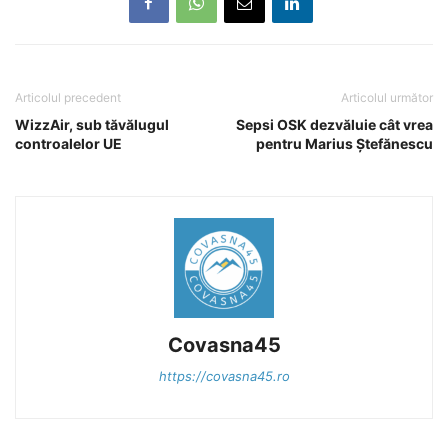
Articolul precedent
Articolul următor
WizzAir, sub tăvălugul
Sepsi OSK dezvăluie cât vrea
controalelor UE
pentru Marius Ștefănescu
Covasna45
https://covasna45.ro