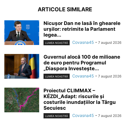
ARTICOLE SIMILARE
Nicușor Dan ne lasă în ghearele
urșilor: retrimite la Parlament
legea...
Covasna45
-
7 august 2026
LUMEA NOASTRĂ
Guvernul alocă 100 de milioane
de euro pentru Programul
„Diaspora Investește...
Covasna45
-
7 august 2026
LUMEA NOASTRĂ
Proiectul CLIMMAX –
KÉZDI_Adapt: riscurile și
costurile inundațiilor la Târgu
Secuiesc
Covasna45
-
7 august 2026
LUMEA NOASTRĂ