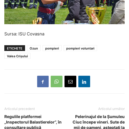
Sursa: ISU Covasna
ETICHETE
Ozun
pompieri
pompieri voluntari
Valea Crișului
Articolul precedent
Articolul următor
Regulile platformei
Pelerinajul de la Șumuleu
„Inspectorul Balastierelor”, în
Ciuc începe vineri. Sute de
consultare publică
mii de oameni, așteptați la