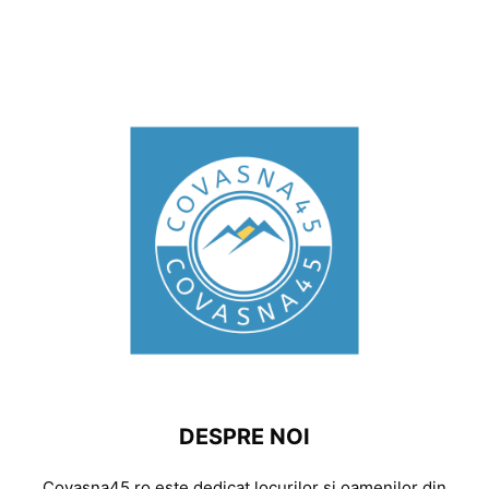
DESPRE NOI
Covasna45.ro este dedicat locurilor și oamenilor din