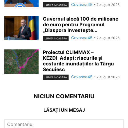
Covasna45
-
7 august 2026
LUMEA NOASTRĂ
Guvernul alocă 100 de milioane
de euro pentru Programul
„Diaspora Investește...
Covasna45
-
7 august 2026
LUMEA NOASTRĂ
Proiectul CLIMMAX –
KÉZDI_Adapt: riscurile și
costurile inundațiilor la Târgu
Secuiesc
Covasna45
-
7 august 2026
LUMEA NOASTRĂ
NICIUN COMENTARIU
LĂSAȚI UN MESAJ