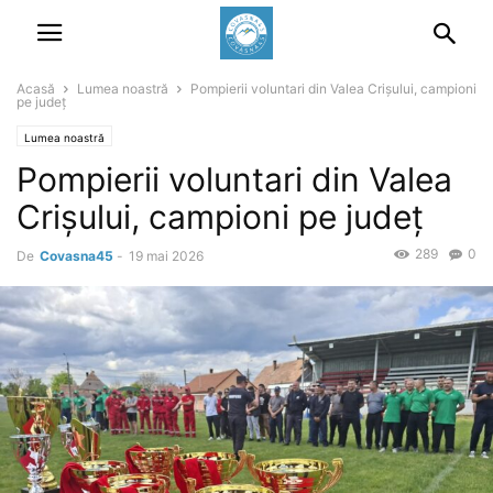
Acasă
Lumea noastră
Pompierii voluntari din Valea Crișului, campioni
pe județ
Lumea noastră
Pompierii voluntari din Valea
Crișului, campioni pe județ
289
0
De
Covasna45
-
19 mai 2026