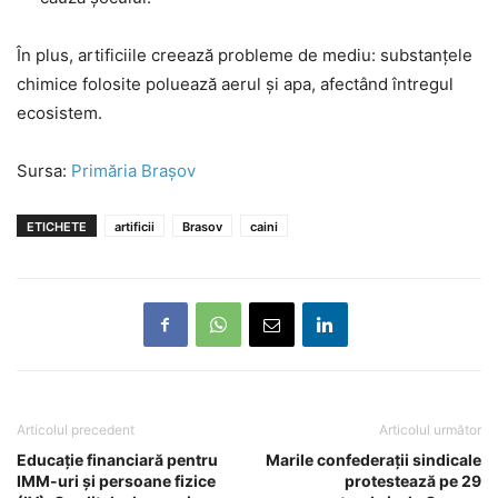
În plus, artificiile creează probleme de mediu: substanțele
chimice folosite poluează aerul și apa, afectând întregul
ecosistem.
Sursa:
Primăria Brașov
ETICHETE
artificii
Brasov
caini
Articolul precedent
Articolul următor
Educație financiară pentru
Marile confederații sindicale
IMM-uri și persoane fizice
protestează pe 29