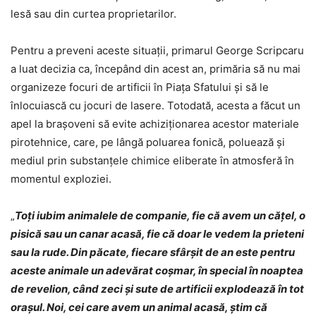
lesă sau din curtea proprietarilor.
Pentru a preveni aceste situații, primarul George Scripcaru
a luat decizia ca, începând din acest an, primăria să nu mai
organizeze focuri de artificii în Piața Sfatului și să le
înlocuiască cu jocuri de lasere. Totodată, acesta a făcut un
apel la brașoveni să evite achiziționarea acestor materiale
pirotehnice, care, pe lângă poluarea fonică, poluează și
mediul prin substanțele chimice eliberate în atmosferă în
momentul exploziei.
„
Toți iubim animalele de companie, fie că avem un cățel, o
pisică sau un canar acasă, fie că doar le vedem la prieteni
sau la rude. Din păcate, fiecare sfârșit de an este pentru
aceste animale un adevărat coșmar, în special în noaptea
de revelion, când zeci și sute de artificii explodează în tot
orașul. Noi, cei care avem un animal acasă, știm că