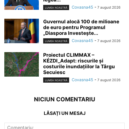
Covasna45
-
7 august 2026
LUMEA NOASTRĂ
Guvernul alocă 100 de milioane
de euro pentru Programul
„Diaspora Investește...
Covasna45
-
7 august 2026
LUMEA NOASTRĂ
Proiectul CLIMMAX –
KÉZDI_Adapt: riscurile și
costurile inundațiilor la Târgu
Secuiesc
Covasna45
-
7 august 2026
LUMEA NOASTRĂ
NICIUN COMENTARIU
LĂSAȚI UN MESAJ