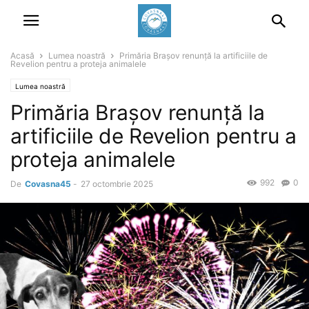
Acasă
Lumea noastră
Primăria Brașov renunță la artificiile de
Revelion pentru a proteja animalele
Lumea noastră
Primăria Brașov renunță la
artificiile de Revelion pentru a
proteja animalele
992
0
De
Covasna45
-
27 octombrie 2025