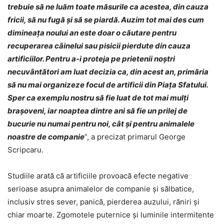
trebuie să ne luăm toate măsurile ca acestea, din cauza
fricii, să nu fugă și să se piardă. Auzim tot mai des cum
dimineața noului an este doar o căutare pentru
recuperarea câinelui sau pisicii pierdute din cauza
artificiilor. Pentru a-i proteja pe prietenii noștri
necuvântători am luat decizia ca, din acest an, primăria
să nu mai organizeze focul de artificii din Piața Sfatului.
Sper ca exemplu nostru să fie luat de tot mai mulți
brașoveni, iar noaptea dintre ani să fie un prilej de
bucurie nu numai pentru noi, cât și pentru animalele
noastre de companie
”, a precizat primarul George
Scripcaru.
Studiile arată că artificiile provoacă efecte negative
serioase asupra animalelor de companie și sălbatice,
inclusiv stres sever, panică, pierderea auzului, răniri și
chiar moarte. Zgomotele puternice și luminile intermitente