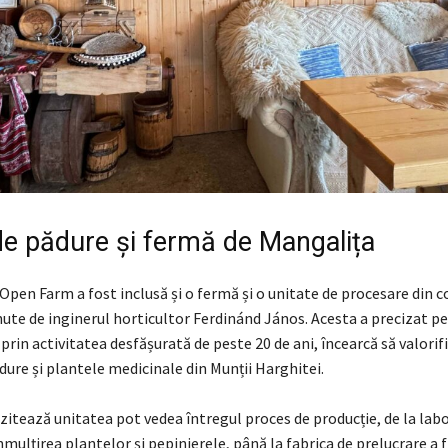
de pădure și fermă de Mangalița
Open Farm a fost inclusă și o fermă și o unitate de procesare din
nute de inginerul horticultor Ferdinánd János. Acesta a precizat p
prin activitatea desfășurată de peste 20 de ani, încearcă să valorifi
dure și plantele medicinale din Munții Harghitei.
vizitează unitatea pot vedea întregul proces de producție, de la lab
nmulțirea plantelor și pepinierele, până la fabrica de prelucrare a f