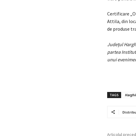
Certificare „O
Attila, din lo
de produse tra
Județul Hargh
partea Institu
unui eveniment
TAGS
Harghi
Distribu
Articolul prece