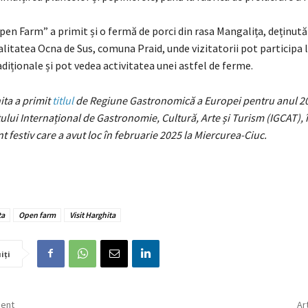
pen Farm” a primit și o fermă de porci din rasa Mangalița, deținută
calitatea Ocna de Sus, comuna Praid, unde vizitatorii pot participa 
diționale și pot vedea activitatea unei astfel de ferme.
ita a primit
titlul
de Regiune Gastronomică a Europei pentru anul 2
tului Internațional de Gastronomie, Cultură, Arte și Turism (IGCAT), 
 festiv care a avut loc în februarie 2025 la Miercurea-Ciuc.
ta
Open farm
Visit Harghita
iți
dent
Ar