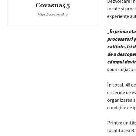
Dezvoltare In
Covasna45
locale și proce
https://covasna45.ro
experiențe au
„
În prima eta
procesatori ș
calitate, își 
de a descoper
câmpul devine
spun inițiatori
În total, 46 de
criteriile de 
organizarea sp
condițiile de i
Printre unită
localitatea B