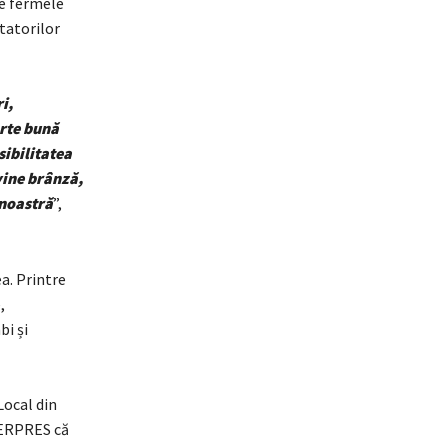
ze fermele
itatorilor
i,
arte bună
sibilitatea
evine brânză,
 noastră
”,
ea. Printre
,
bi și
Local din
GERPRES că