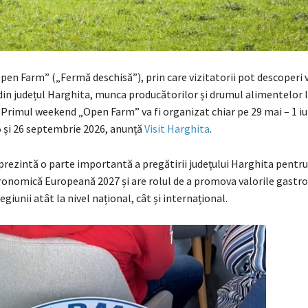
n Farm” („Fermă deschisă”), prin care vizitatorii pot descoperi vi
din județul Harghita, munca producătorilor și drumul alimentelor l
. Primul weekend „Open Farm” va fi organizat chiar pe 29 mai – 1 iu
5 și 26 septembrie 2026, anunță
Visit Harghita
.
rezintă o parte importantă a pregătirii județului Harghita pentru 
onomică Europeană 2027 și are rolul de a promova valorile gastr
egiunii atât la nivel național, cât și internațional.