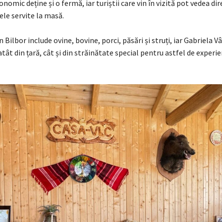
nomic deține și o fermă, iar turiștii care vin în vizită pot vedea di
le servite la masă.
 Bilbor include ovine, bovine, porci, păsări și struți, iar Gabriela 
 atât din țară, cât și din străinătate special pentru astfel de experi