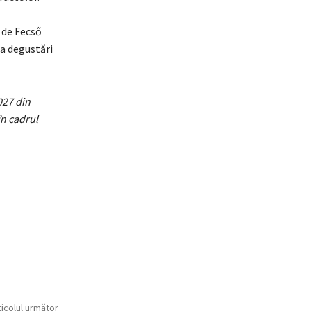
 de Fecső
la degustări
027 din
în cadrul
ticolul următor