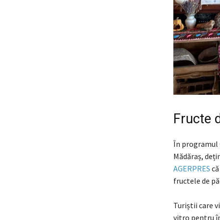
Fructe 
În programul 
Mădăraș, deți
AGERPRES
că 
fructele de pă
Turiștii care 
vitro pentru î