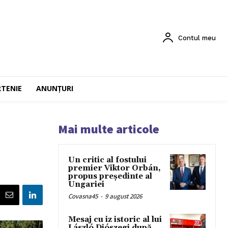
Contul meu
RTENIE
ANUNȚURI
Mai multe articole
Un critic al fostului
premier Viktor Orbán,
propus președinte al
Ungariei
Covasna45
-
9 august 2026
Mesaj cu iz istoric al lui
László Diószegi după