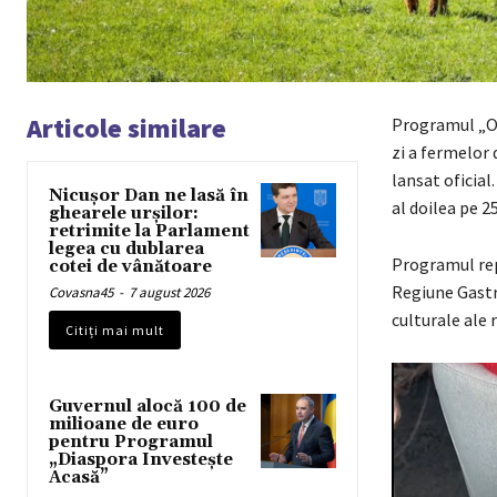
Articole similare
Programul „Ope
zi a fermelor 
lansat oficial
Nicușor Dan ne lasă în
al doilea pe 2
ghearele urșilor:
retrimite la Parlament
legea cu dublarea
Programul rep
cotei de vânătoare
Regiune Gastr
Covasna45
-
7 august 2026
culturale ale r
Citiți mai mult
Guvernul alocă 100 de
milioane de euro
pentru Programul
„Diaspora Investește
Acasă”