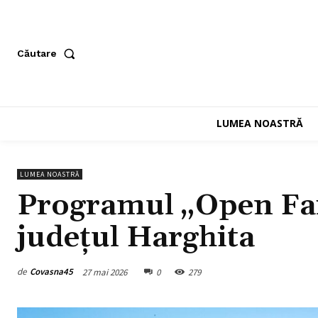
Căutare
LUMEA NOASTRĂ
LUMEA NOASTRĂ
Programul „Open Farm
județul Harghita
de
Covasna45
27 mai 2026
0
279