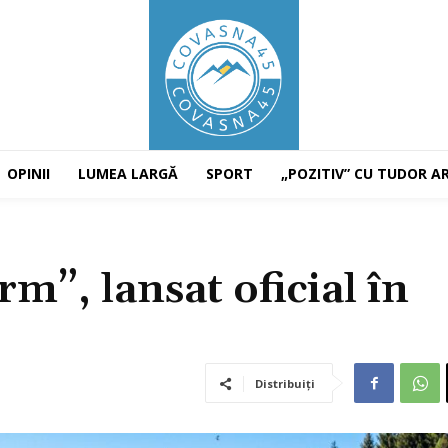
OPINII
LUMEA LARGĂ
SPORT
„POZITIV” CU TUDOR A
”, lansat oficial în
Distribuiți