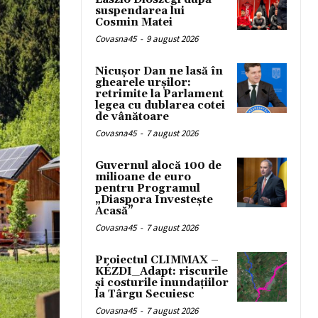
suspendarea lui
Cosmin Matei
Covasna45
-
9 august 2026
Nicușor Dan ne lasă în
ghearele urșilor:
retrimite la Parlament
legea cu dublarea cotei
de vânătoare
Covasna45
-
7 august 2026
Guvernul alocă 100 de
milioane de euro
pentru Programul
„Diaspora Investește
Acasă”
Covasna45
-
7 august 2026
Proiectul CLIMMAX –
KÉZDI_Adapt: riscurile
și costurile inundațiilor
la Târgu Secuiesc
Covasna45
-
7 august 2026