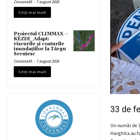
Covasna45
-
7 august 2026
Citiți mai mult
Proiectul CLIMMAX –
KÉZDI_Adapt:
riscurile și costurile
inundațiilor la Târgu
Secuiesc
Covasna45
-
7 august 2026
Citiți mai mult
33 de fe
Un număr de 3
Harghita au fo