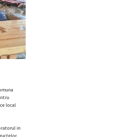
 comuna
entru
ce local
oratorul in
ructelor.