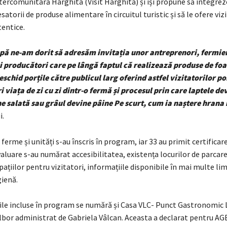
tercomunitară Harghita (Visit Harghita) și își propune să integre
satorii de produse alimentare în circuitul turistic și să le ofere viz
tentice.
pă ne-am dorit să adresăm invitația unor antreprenori, fermier
i producători care pe lângă faptul că realizează produse de fo
deschid porțile către publicul larg oferind astfel vizitatorilor po
i viața de zi cu zi dintr-o fermă și procesul prin care laptele d
 salată sau grâul devine pâine Pe scurt, cum ia naștere hrana
i.
 ferme și unități s-au înscris în program, iar 33 au primit certificar
evaluare s-au numărat accesibilitatea, existența locurilor de parcare
ațiilor pentru vizitatori, informațiile disponibile în mai multe lim
gienă.
țile incluse în program se numără și Casa VLC- Punct Gastronomic 
ilbor administrat de Gabriela Vâlcan. Aceasta a declarat pentru A