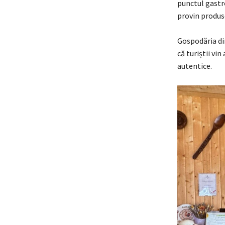
punctul gastro
provin produse
Gospodăria din
că turiștii vin
autentice.