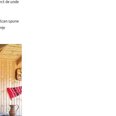
rect de unde
Vâlcan spune
ențe