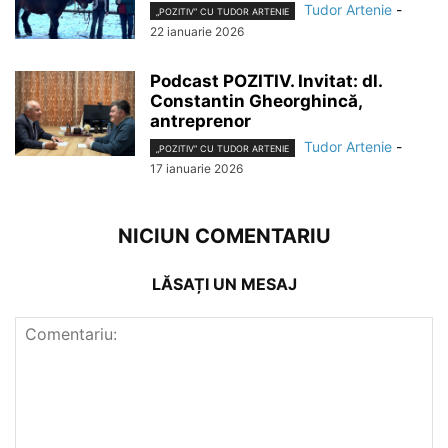
Tudor Artenie
-
„POZITIV” CU TUDOR ARTENIE
22 ianuarie 2026
Podcast POZITIV. Invitat: dl.
Constantin Gheorghincă,
antreprenor
Tudor Artenie
-
„POZITIV” CU TUDOR ARTENIE
17 ianuarie 2026
NICIUN COMENTARIU
LĂSAȚI UN MESAJ