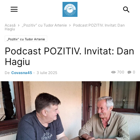
Acasă
„Pozitiv” cu Tudor Artenie
Podcast POZITIV. Invitat: Dan
Hagiu
„Pozitiv” cu Tudor Artenie
Podcast POZITIV. Invitat: Dan
Hagiu
700
0
De
Covasna45
-
3 iulie 2025