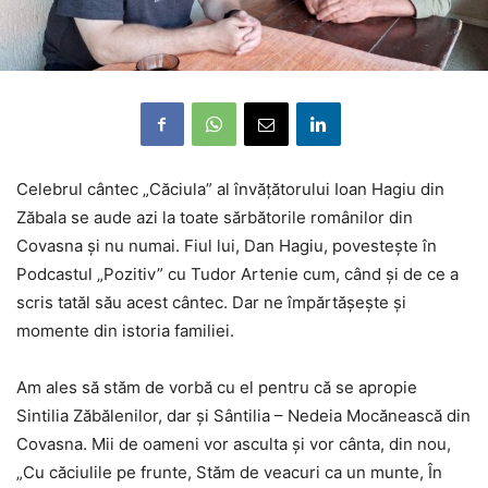
Celebrul cântec „Căciula” al învățătorului Ioan Hagiu din
Zăbala se aude azi la toate sărbătorile românilor din
Covasna și nu numai. Fiul lui, Dan Hagiu, povestește în
Podcastul „Pozitiv” cu Tudor Artenie cum, când și de ce a
scris tatăl său acest cântec. Dar ne împărtășește și
momente din istoria familiei.
Am ales să stăm de vorbă cu el pentru că se apropie
Sintilia Zăbălenilor, dar și Sântilia – Nedeia Mocănească din
Covasna. Mii de oameni vor asculta și vor cânta, din nou,
„Cu căciulile pe frunte, Stăm de veacuri ca un munte, În