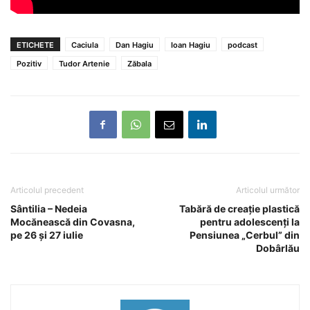
ETICHETE
Caciula
Dan Hagiu
Ioan Hagiu
podcast
Pozitiv
Tudor Artenie
Zăbala
Articolul precedent
Articolul următor
Sântilia – Nedeia
Tabără de creație plastică
Mocănească din Covasna,
pentru adolescenți la
pe 26 și 27 iulie
Pensiunea „Cerbul” din
Dobârlău