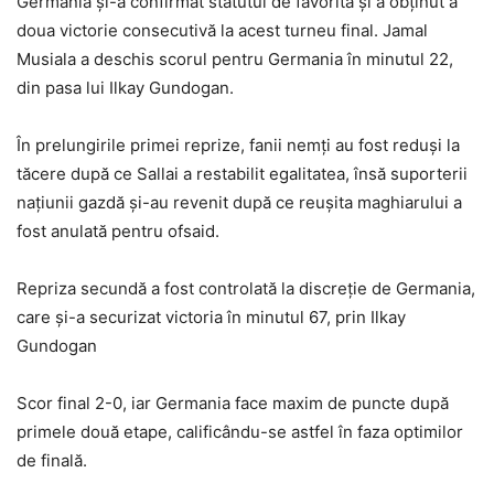
Germania și-a confirmat statutul de favorită și a obținut a
doua victorie consecutivă la acest turneu final. Jamal
Musiala a deschis scorul pentru Germania în minutul 22,
din pasa lui Ilkay Gundogan.
În prelungirile primei reprize, fanii nemți au fost reduși la
tăcere după ce Sallai a restabilit egalitatea, însă suporterii
națiunii gazdă și-au revenit după ce reușita maghiarului a
fost anulată pentru ofsaid.
Repriza secundă a fost controlată la discreție de Germania,
care și-a securizat victoria în minutul 67, prin Ilkay
Gundogan
Scor final 2-0, iar Germania face maxim de puncte după
primele două etape, calificându-se astfel în faza optimilor
de finală.