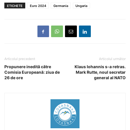
ETICHETE
Euro 2024
Germania
Ungaria
Articolul precedent
Articolul următor
Propunere inedită către
Klaus Iohannis s-a retras.
Comisia Europeană: ziua de
Mark Rutte, noul secretar
26 de ore
general al NATO