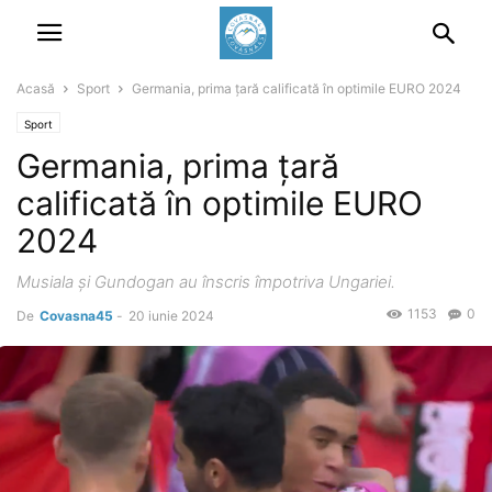
Acasă
Sport
Germania, prima țară calificată în optimile EURO 2024
Sport
Germania, prima țară
calificată în optimile EURO
2024
Musiala și Gundogan au înscris împotriva Ungariei.
1153
0
De
Covasna45
-
20 iunie 2024