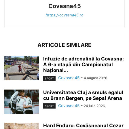
Covasna45
https://covasna45.ro
ARTICOLE SIMILARE
Infuzie de adrenalină la Covasna:
A 6-a etapă din Campionatul
Național...
Covasna45
-
4 august 2026
SPORT
Universitatea Cluj a smuls egalul
cu Brann Bergen, pe Sepsi Arena
Covasna45
-
24 iulie 2026
SPORT
Hard Enduro: Covăsneanul Cezar