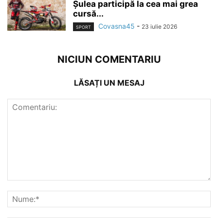
Șulea participă la cea mai grea
cursă...
Covasna45
-
23 iulie 2026
SPORT
NICIUN COMENTARIU
LĂSAȚI UN MESAJ