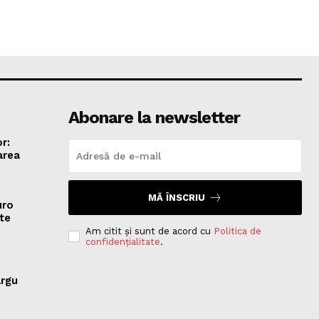
Abonare la newsletter
r:
area
MĂ ÎNSCRIU
uro
te
Am citit și sunt de acord cu
Politica de
confidențialitate
.
ârgu