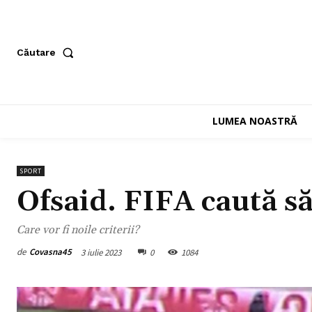
Căutare
LUMEA NOASTRĂ
SPORT
Ofsaid. FIFA caută s
Care vor fi noile criterii?
de
Covasna45
3 iulie 2023
0
1084