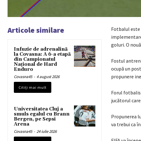
Articole similare
Fotbalul este 
implementarea
goluri. O nou
Infuzie de adrenalină
la Covasna: A 6-a etapă
din Campionatul
Fostul antren
Național de Hard
ocupă un post 
Enduro
propunere ined
Covasna45
-
4 august 2026
Citiți mai mult
Forul fotbali
jucătorul care 
Universitatea Cluj a
smuls egalul cu Brann
Propunerea lui
Bergen, pe Sepsi
Arena
va trebui ca î
Covasna45
-
24 iulie 2026
FIFA va începe