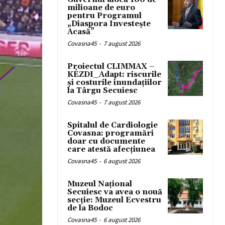
milioane de euro
pentru Programul
„Diaspora Investește
Acasă”
Covasna45
-
7 august 2026
Proiectul CLIMMAX –
KÉZDI_Adapt: riscurile
și costurile inundațiilor
la Târgu Secuiesc
Covasna45
-
7 august 2026
Spitalul de Cardiologie
Covasna: programări
doar cu documente
care atestă afecțiunea
Covasna45
-
6 august 2026
Muzeul Național
Secuiesc va avea o nouă
secție: Muzeul Ecvestru
de la Bodoc
Covasna45
-
6 august 2026