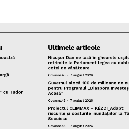
u
Ultimele articole
oastră
Nicușor Dan ne lasă în ghearele urșilo
retrimite la Parlament legea cu dubl
cotei de vânătoare
argă
Covasna45
-
7 august 2026
Guvernul alocă 100 de milioane de e
pentru Programul „Diaspora Investeș
v” cu Tudor
Acasă”
Covasna45
-
7 august 2026
i
Proiectul CLIMMAX – KÉZDI_Adapt:
riscurile și costurile inundațiilor la T
Secuiesc
Covasna45
-
7 august 2026