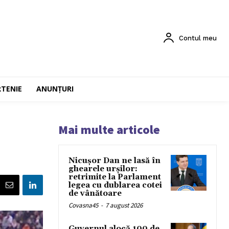
Contul meu
RTENIE
ANUNȚURI
Mai multe articole
Nicușor Dan ne lasă în
ghearele urșilor:
retrimite la Parlament
legea cu dublarea cotei
de vânătoare
Covasna45
-
7 august 2026
Guvernul alocă 100 de