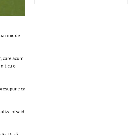
mai mic de
r, care acum
nit cu o
 presupune ca
aliza ofsaid
edia. Dacă