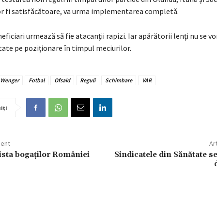
or fi satisfăcătoare, va urma implementarea completă.
neficiari urmează să fie atacanții rapizi. Iar apărătorii lenți nu se v
tate pe poziționare în timpul meciurilor.
 Wenger
Fotbal
Ofsaid
Reguli
Schimbare
VAR
iți
dent
Ar
ista bogaților României
Sindicatele din Sănătate s