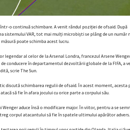
într-o continuă schimbare. A venit rândul poziției de ofsaid. După
 sistemului VAR, tot mai mulți microbiști se plâng de un număr 
ă măsură poate schimba acest lucru.
or legendar al celor de la Arsenal Londra, francezul Arsene Wenge
de conducere în departamentul dezvoltării globale de la FIFA, a ve
ită, scrie The Sun.
stic discută schimbarea regulii de ofsaid. În acest moment, acesta
atacă să fie în afara jocului cu orice parte a corpului său.
 Wenger aduce însă o modificare major. În viitor, pentru a se semn
ntreg corpul atacantului să fie în spatele ultimului apărător advers.
 testarea noii reguli în timpul unor partide din Olanda, Italia și Su