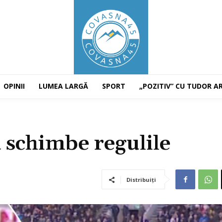
OPINII
LUMEA LARGĂ
SPORT
„POZITIV” CU TUDOR A
ă schimbe regulile
Distribuiți