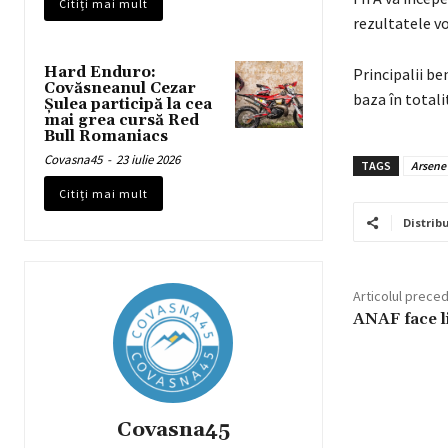
Citiți mai mult
rezultatele v
Hard Enduro:
Principalii be
Covăsneanul Cezar
baza în totali
Șulea participă la cea
mai grea cursă Red
Bull Romaniacs
Covasna45
-
23 iulie 2026
TAGS
Arsene
Citiți mai mult
Distribu
Articolul prece
ANAF face l
Covasna45