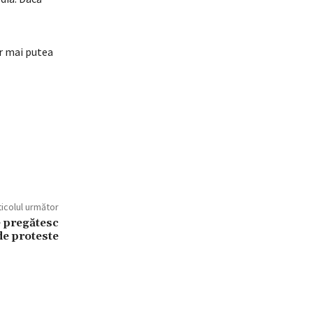
or mai putea
ticolul următor
e pregătesc
de proteste