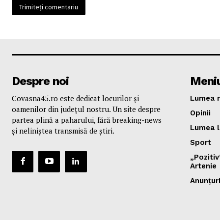
Despre noi
Meni
Covasna45.ro este dedicat locurilor și
Lumea n
oamenilor din județul nostru. Un site despre
Opinii
partea plină a paharului, fără breaking-news
Lumea l
și neliniștea transmisă de știri.
Sport
„Poziti
Artenie
Anunțur