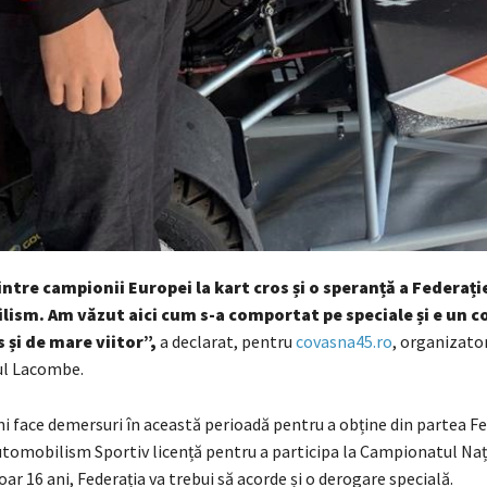
ntre campionii Europei la kart cros și o speranță a Federație
ism. Am văzut aici cum s-a comportat pe speciale și e un 
 și de mare viitor”,
a declarat, pentru
covasna45.ro
, organizator
l Lacombe.
i face demersuri în această perioadă pentru a obține din partea Fe
omobilism Sportiv licență pentru a participa la Campionatul Naț
oar 16 ani, Federația va trebui să acorde și o derogare specială.