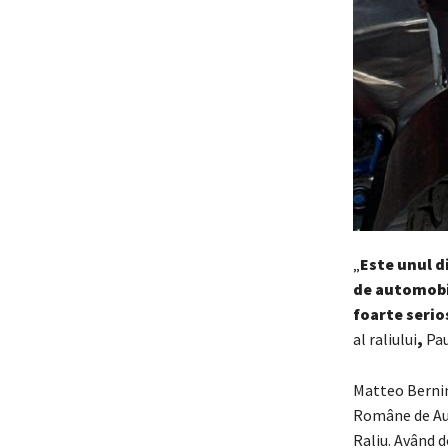
„
Este unul di
de automobil
foarte serios
al raliului
,
Pau
Matteo Bernin
Române de Aut
Raliu. Având d