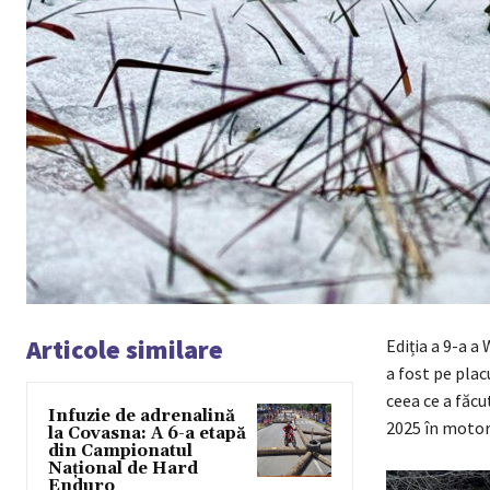
Articole similare
Ediția a 9-a a
a fost pe plac
ceea ce a făcu
Infuzie de adrenalină
2025 în moto
la Covasna: A 6-a etapă
din Campionatul
Național de Hard
Enduro