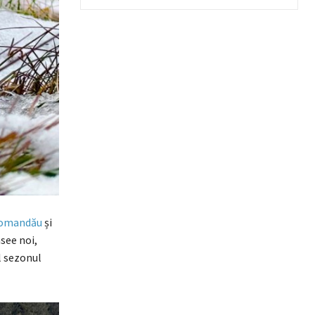
omandău
și
asee noi,
l sezonul