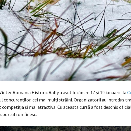
 Winter Romania Historic Rally a avut loc între 17 și 19 ianuarie la
C
ul concurenților, cei mai mulți străini. Organizatorii au introdus tr
t competiția și mai atractivă. Cu această cursă a fost deschis oficia
rsportul românesc.