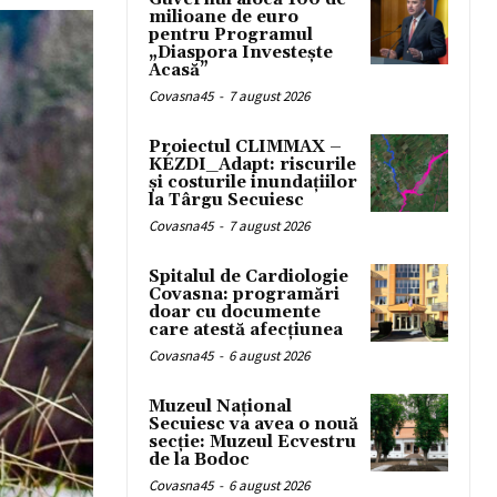
milioane de euro
pentru Programul
„Diaspora Investește
Acasă”
Covasna45
-
7 august 2026
Proiectul CLIMMAX –
KÉZDI_Adapt: riscurile
și costurile inundațiilor
la Târgu Secuiesc
Covasna45
-
7 august 2026
Spitalul de Cardiologie
Covasna: programări
doar cu documente
care atestă afecțiunea
Covasna45
-
6 august 2026
Muzeul Național
Secuiesc va avea o nouă
secție: Muzeul Ecvestru
de la Bodoc
Covasna45
-
6 august 2026