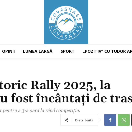
OPINII
LUMEA LARGĂ
SPORT
„POZITIV” CU TUDOR A
ric Rally 2025, la
 fost încântați de tra
t pentru a 3-a oară la rând competiția.
Distribuiți