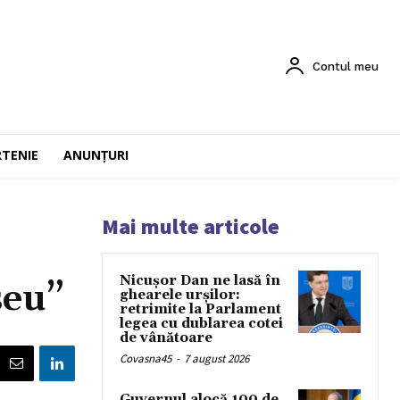
Contul meu
RTENIE
ANUNȚURI
Mai multe articole
Nicușor Dan ne lasă în
seu”
ghearele urșilor:
retrimite la Parlament
legea cu dublarea cotei
de vânătoare
Covasna45
-
7 august 2026
Guvernul alocă 100 de