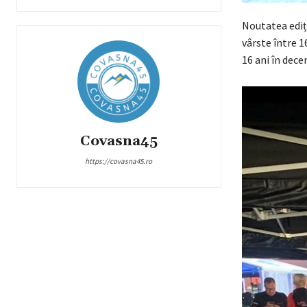
Noutatea ediți
vârste între 16
16 ani în dece
Covasna45
https://covasna45.ro