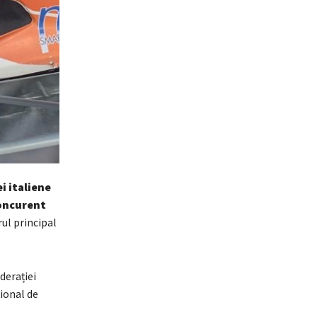
i italiene
concurent
ul principal
derației
ional de