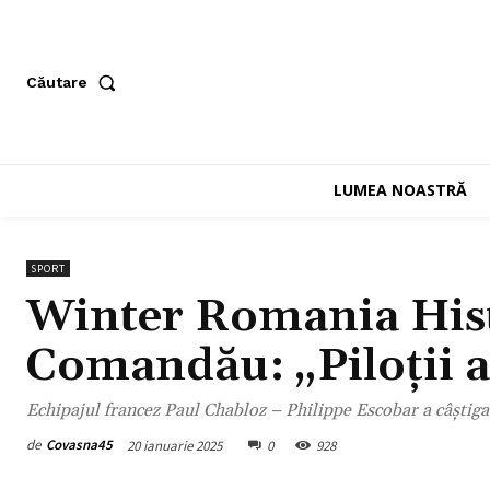
Căutare
LUMEA NOASTRĂ
SPORT
Winter Romania Histo
Comandău: „Piloții au
Echipajul francez Paul Chabloz – Philippe Escobar a câștiga
de
Covasna45
20 ianuarie 2025
0
928