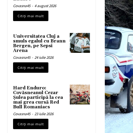
Covasna45
-
4 august 2026
Citiți mai mult
Universitatea Cluj a
smuls egalul cu Brann
Bergen, pe Sepsi
Arena
Covasna45
-
24 iulie 2026
Citiți mai mult
Hard Enduro:
Covăsneanul Cezar
Șulea participă la cea
mai grea cursă Red
Bull Romaniacs
Covasna45
-
23 iulie 2026
Citiți mai mult