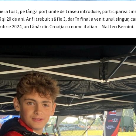
ei a fost, pe lângă porțiunile de traseu introduse, participarea tine
 și 20 de ani. Ar fi trebuit să fie 3, dar în final a venit unul singur, c
mbrie 2024, un tânăr din Croația cu nume italian – Matteo Bernini.