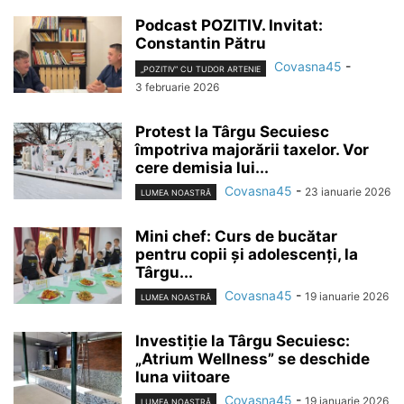
Podcast POZITIV. Invitat:
Constantin Pătru
Covasna45
-
„POZITIV” CU TUDOR ARTENIE
3 februarie 2026
Protest la Târgu Secuiesc
împotriva majorării taxelor. Vor
cere demisia lui...
Covasna45
-
23 ianuarie 2026
LUMEA NOASTRĂ
Mini chef: Curs de bucătar
pentru copii și adolescenți, la
Târgu...
Covasna45
-
19 ianuarie 2026
LUMEA NOASTRĂ
Investiție la Târgu Secuiesc:
„Atrium Wellness” se deschide
luna viitoare
Covasna45
-
19 ianuarie 2026
LUMEA NOASTRĂ