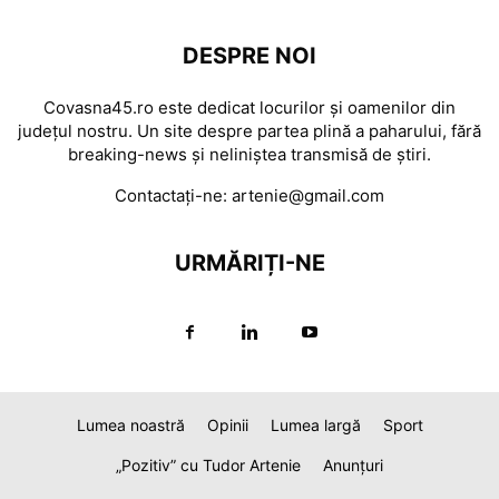
DESPRE NOI
Covasna45.ro este dedicat locurilor și oamenilor din
județul nostru. Un site despre partea plină a paharului, fără
breaking-news și neliniștea transmisă de știri.
Contactați-ne:
artenie@gmail.com
URMĂRIȚI-NE
Lumea noastră
Opinii
Lumea largă
Sport
„Pozitiv” cu Tudor Artenie
Anunțuri