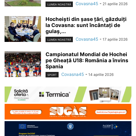
Covasna45
-
21 aprilie 2026
LUMEA NOASTRĂ
Hocheiști din șase țări, găzduiți
la Covasna: sunt încântați de
gulaș,...
Covasna45
-
17 aprilie 2026
LUMEA NOASTRĂ
Campionatul Mondial de Hochei
pe Gheață U18: România a învins
Spania
Covasna45
-
14 aprilie 2026
SPORT