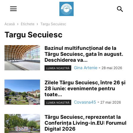
Acasă
Etichete
Targu Secuiesc
Targu Secuiesc
Bazinul multifuncțional de la
Târgu Secuiesc, gata în august.
Deschiderea va...
Gina Artenie
-
28 mai 2026
LUMEA NOASTRĂ
Zilele Târgu Secuiesc, între 26 și
28 iunie: evenimente pentru
toate...
Covasna45
-
27 mai 2026
LUMEA NOASTRĂ
Târgu Secuiesc, reprezentat la
Conferința Living-in.EU: Forumul
Digital 2026