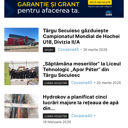
Târgu Secuiesc găzduiește
Campionatul Mondial de Hochei
U18, Divizia II/A
Covasna45
-
26 martie 2026
SPORT
„Săptămâna meseriilor” la Liceul
Tehnologic „Apor Péter” din
Târgu Secuiesc
Covasna45
-
20 martie 2026
LUMEA NOASTRĂ
Hydrokov a planificat cinci
lucrări majore la rețeaua de apă
din...
Covasna45
-
LUMEA NOASTRĂ
18 februarie 2026