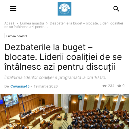
Acasă
Lumea noastră
Dezbaterile la buget – blocate. Liderii coaliției
de se întâlnesc azi pentru...
Lumea noastră
Dezbaterile la buget –
blocate. Liderii coaliției de se
întâlnesc azi pentru discuții
Întâlnirea liderilor coaliției e programată la ora 10.00.
234
0
De
Covasna45
-
19 martie 2026