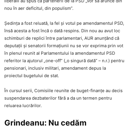
liberalii au spus că partenerii de la PSD „vor să arunce din
nou în aer deficitul, din populism”.
Ședința a fost reluată, la fel și votul pe amendamentul PSD,
însă acesta a fost încă o dată respins. Din nou au avut loc
schimburi de replici între parlamentari, AUR anunțând că
deputații și senatorii formațiunii nu se vor exprima prin vot
în plenul reunit al Parlamentului la amendamentul PSD
referitor la ajutorul „one-off” („o singură dată” – n.r.) pentru
pensionari, inclusiv militari, amendament depus la
proiectul bugetului de stat.
În cursul serii, Comisiile reunite de buget-finanțe au decis
suspendarea dezbaterilor fără a da un termen pentru
reluarea lucrărilor.
Grindeanu: Nu cedăm