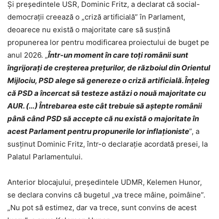
Și președintele USR, Dominic Fritz, a declarat că social-
democrații creează o „criză artificială” în Parlament,
deoarece nu există o majoritate care să susțină
propunerea lor pentru modificarea proiectului de buget pe
anul 2026. „
Într-un moment în care toți românii sunt
îngrijorați de creșterea prețurilor, de războiul din Orientul
Mijlociu, PSD alege să genereze o criză artificială. Înțeleg
că PSD a încercat să testeze astăzi o nouă majoritate cu
AUR. (…) Întrebarea este cât trebuie să aștepte românii
până când PSD să accepte că nu există o majoritate în
acest Parlament pentru propunerile lor inflaționiste
”, a
susținut Dominic Fritz, într-o declarație acordată presei, la
Palatul Parlamentului.
Anterior blocajului, președintele UDMR, Kelemen Hunor,
se declara convins că bugetul „va trece mâine, poimâine”.
„Nu pot să estimez, dar va trece, sunt convins de acest