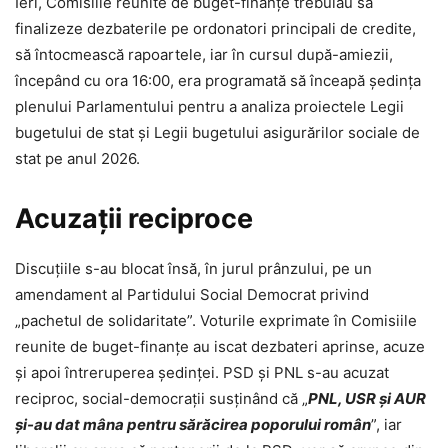
Ieri, Comisiile reunite de buget-finanțe trebuiau să
finalizeze dezbaterile pe ordonatori principali de credite,
să întocmească rapoartele, iar în cursul după-amiezii,
începând cu ora 16:00, era programată să înceapă ședința
plenului Parlamentului pentru a analiza proiectele Legii
bugetului de stat și Legii bugetului asigurărilor sociale de
stat pe anul 2026.
Acuzații reciproce
Discuțiile s-au blocat însă, în jurul prânzului, pe un
amendament al Partidului Social Democrat privind
„pachetul de solidaritate”. Voturile exprimate în Comisiile
reunite de buget-finanțe au iscat dezbateri aprinse, acuze
și apoi întreruperea ședinței. PSD și PNL s-au acuzat
reciproc, social-democrații susținând că „
PNL, USR și AUR
și-au dat mâna pentru sărăcirea poporului român
”, iar