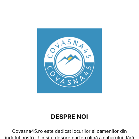
DESPRE NOI
Covasna45.ro este dedicat locurilor și oamenilor din
județul nostru. Un site despre partea plină a paharului, fără