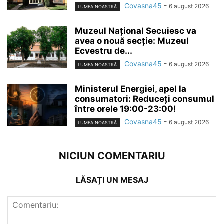
Covasna45
-
6 august 2026
LUMEA NOASTRĂ
Muzeul Național Secuiesc va
avea o nouă secție: Muzeul
Ecvestru de...
Covasna45
-
6 august 2026
LUMEA NOASTRĂ
Ministerul Energiei, apel la
consumatori: Reduceți consumul
între orele 19:00-23:00!
Covasna45
-
6 august 2026
LUMEA NOASTRĂ
NICIUN COMENTARIU
LĂSAȚI UN MESAJ