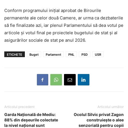
Conform programului inițial aprobat de Birourile
permanente ale celor două Camere, ar urma ca dezbaterile
să fie finalizate azi, iar plenul Parlamentului să dea votul pe
articole și votul final pe proiectele bugetului de stat și al
asigurărilor sociale de stat pe anul 2026.
ETICHETE
Buget
Parlament
PNL
PSD
USR
Articolul precedent
Articolul următor
Garda Națională de Mediu:
Ocolul Silvic privat Zagon
88% din deșeurile colectate
construiește o alee
la nivel național sunt
senzorială pentru copii