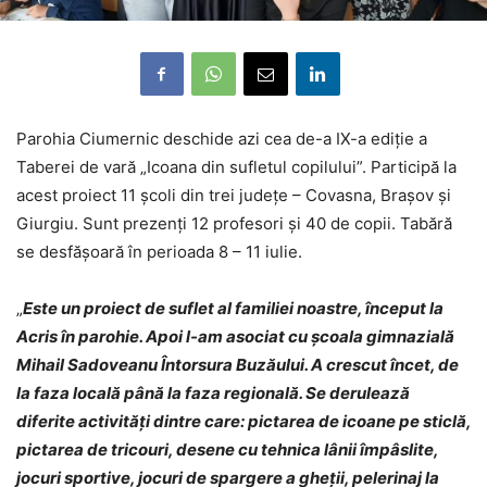
Parohia Ciumernic deschide azi cea de-a IX-a ediție a
Taberei de vară „Icoana din sufletul copilului”. Participă la
acest proiect 11 școli din trei județe – Covasna, Brașov și
Giurgiu. Sunt prezenți 12 profesori și 40 de copii. Tabără
se desfășoară în perioada 8 – 11 iulie.
„
Este un proiect de suflet al familiei noastre, început la
Acris în parohie. Apoi l-am asociat cu școala gimnazială
Mihail Sadoveanu Întorsura Buzăului. A crescut încet, de
la faza locală până la faza regională. Se derulează
diferite activități dintre care: pictarea de icoane pe sticlă,
pictarea de tricouri, desene cu tehnica lânii împâslite,
jocuri sportive, jocuri de spargere a gheții, pelerinaj la