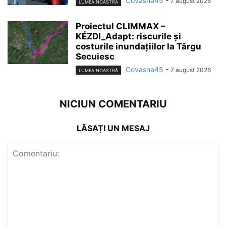
Covasna45
-
7 august 2026
LUMEA NOASTRĂ
Proiectul CLIMMAX –
KÉZDI_Adapt: riscurile și
costurile inundațiilor la Târgu
Secuiesc
Covasna45
-
7 august 2026
LUMEA NOASTRĂ
NICIUN COMENTARIU
LĂSAȚI UN MESAJ