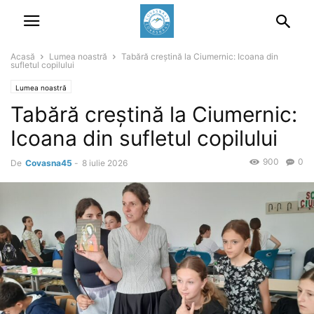
Acasă
Lumea noastră
Tabără creștină la Ciumernic: Icoana din
sufletul copilului
Lumea noastră
Tabără creștină la Ciumernic:
Icoana din sufletul copilului
900
0
De
Covasna45
-
8 iulie 2026