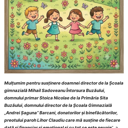
Mulțumim pentru susținere doamnei director de la Școala
gimnazială Mihail Sadoveanu Întorsura Buzăului,
domnului primar Stoica Nicolae de la Primăria Sita
Buzăului, domnului director de la Școala Gimnazială
„Andrei Șaguna” Barcani, donatorilor și binefăcătorilor,
preotului paroh Lihor Claudiu care mă susține de fiecare
dată și financiar și emotional și cu tot ce este nevoie
”, a