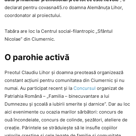
declarat pentru covasna45.ro doamna Alemănuța Lihor,
coordonator al proiectului.
Tabăra are loc la Centrul social-filantropic „Sfântul
Nicolae” din Ciumernic.
O parohie activă
Preotul Claudiu Lihor și doamna preoteasă organizează
constant acțiuni pentru comunitatea din Ciumernic și nu
numai. Au participat recent și la
Concursul
organizat de
Patriahia Română – „Familia – binecuvantare a lui
Dumnezeu și școală a iubirii smerite și darnice”. Dar au loc
aici evenimente cu ocazia marilor sărbători: concurs de
ouă încondeiate, concurs de colinde, șezători, ateliere de
creație. Părintele se străduiește să le insufle copiilor
valorile creștine și cele legate de familie și comunitate,