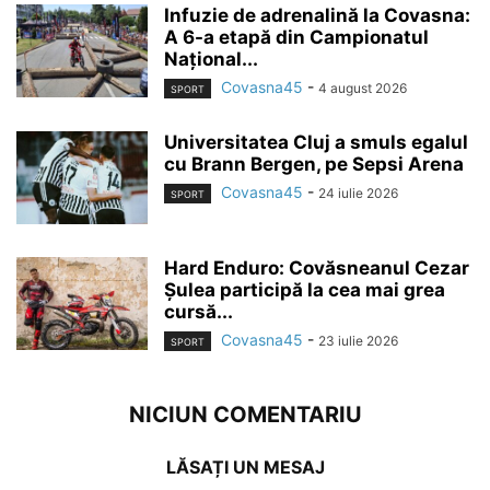
Infuzie de adrenalină la Covasna:
A 6-a etapă din Campionatul
Național...
Covasna45
-
4 august 2026
SPORT
Universitatea Cluj a smuls egalul
cu Brann Bergen, pe Sepsi Arena
Covasna45
-
24 iulie 2026
SPORT
Hard Enduro: Covăsneanul Cezar
Șulea participă la cea mai grea
cursă...
Covasna45
-
23 iulie 2026
SPORT
NICIUN COMENTARIU
LĂSAȚI UN MESAJ