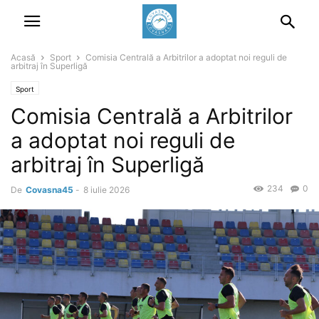
Acasă
Sport
Comisia Centrală a Arbitrilor a adoptat noi reguli de
arbitraj în Superligă
Sport
Comisia Centrală a Arbitrilor
a adoptat noi reguli de
arbitraj în Superligă
234
0
De
Covasna45
-
8 iulie 2026