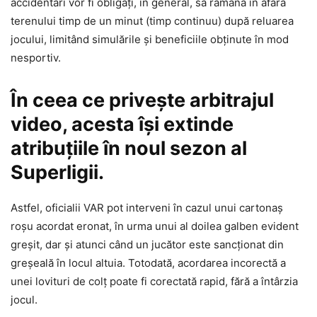
accidentări vor fi obligați, în general, să rămână în afara
terenului timp de un minut (timp continuu) după reluarea
jocului, limitând simulările și beneficiile obținute în mod
nesportiv.
În ceea ce privește arbitrajul
video, acesta își extinde
atribuțiile în noul sezon al
Superligii.
Astfel, oficialii VAR pot interveni în cazul unui cartonaș
roșu acordat eronat, în urma unui al doilea galben evident
greșit, dar și atunci când un jucător este sancționat din
greșeală în locul altuia. Totodată, acordarea incorectă a
unei lovituri de colț poate fi corectată rapid, fără a întârzia
jocul.