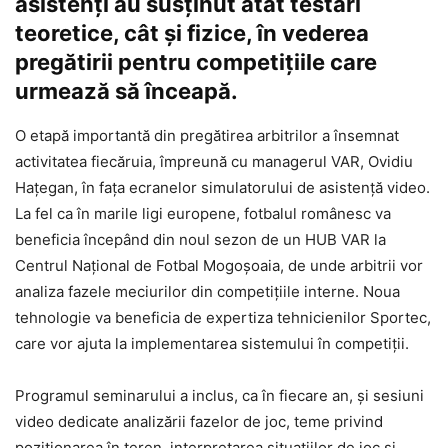
asistenți au susținut atât testări
teoretice, cât și fizice, în vederea
pregătirii pentru competițiile care
urmează să înceapă.
O etapă importantă din pregătirea arbitrilor a însemnat
activitatea fiecăruia, împreună cu managerul VAR, Ovidiu
Hațegan, în fața ecranelor simulatorului de asistență video.
La fel ca în marile ligi europene, fotbalul românesc va
beneficia începând din noul sezon de un HUB VAR la
Centrul Național de Fotbal Mogoșoaia, de unde arbitrii vor
analiza fazele meciurilor din competițiile interne. Noua
tehnologie va beneficia de expertiza tehnicienilor Sportec,
care vor ajuta la implementarea sistemului în competiții.
Programul seminarului a inclus, ca în fiecare an, și sesiuni
video dedicate analizării fazelor de joc, teme privind
poziționarea în teren, interpretarea situațiilor de joc și