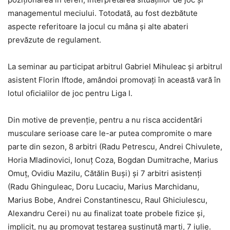
managementul meciului. Totodată, au fost dezbătute
aspecte referitoare la jocul cu mâna și alte abateri
prevăzute de regulament.
La seminar au participat arbitrul Gabriel Mihuleac și arbitrul
asistent Florin Iftode, amândoi promovați în această vară în
lotul oficialilor de joc pentru Liga I.
Din motive de prevenție, pentru a nu risca accidentări
musculare serioase care le-ar putea compromite o mare
parte din sezon, 8 arbitri (Radu Petrescu, Andrei Chivulete,
Horia Mladinovici, Ionuț Coza, Bogdan Dumitrache, Marius
Omuț, Ovidiu Mazilu, Cătălin Buși) și 7 arbitri asistenți
(Radu Ghinguleac, Doru Lucaciu, Marius Marchidanu,
Marius Bobe, Andrei Constantinescu, Raul Ghiciulescu,
Alexandru Cerei) nu au finalizat toate probele fizice și,
implicit, nu au promovat testarea susținută marți, 7 iulie.